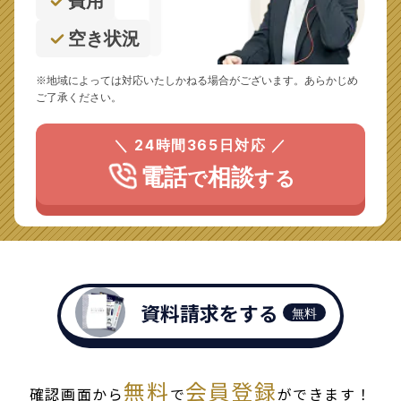
費用
空き状況
※地域によっては対応いたしかねる場合がございます。あらかじめ
ご了承ください。
＼ 24時間365日対応 ／
電話
相談
で
する
資料請求をする
無料
無料
会員登録
確認画面から
で
ができます！