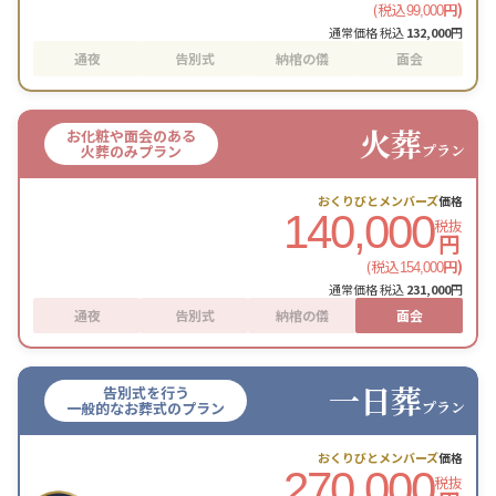
(税込
円)
99,000
通常価格 税込
132,000
円
通夜
告別式
納棺の儀
面会
火葬
お化粧や面会のある
プラン
火葬のみプラン
おくりびとメンバーズ
価格
140,000
税抜
円
(税込
円)
154,000
通常価格 税込
231,000
円
通夜
告別式
納棺の儀
面会
一日葬
告別式を行う
プラン
一般的なお葬式のプラン
おくりびとメンバーズ
価格
270,000
税抜