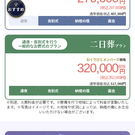
円
(税込
円)
297,000
通常価格 税込
407,000
円
通夜
告別式
納棺の儀
面会
二日葬
通夜・告別式を行う
プラン
一般的なお葬式のプラン
おくりびとメンバーズ
価格
320,000
税抜
円
(税込
円)
352,000
通常価格 税込
517,000
円
通夜
告別式
納棺の儀
面会
※別途、火葬料金が必要です。※葬儀を行う地域によって料金が変動いたし
ます。※写真はイメージです。※地域や状況によっては、納棺の儀にお立合
いいただけない場合がございます。