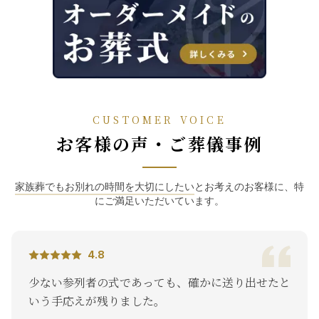
CUSTOMER VOICE
お客様の声・ご葬儀事例
家族葬でもお別れの時間を大切にしたい
とお考えのお客様に、特
にご満足いただいています。
4.8
ても、確かに送り出せたと
夜遅くに亡くなったので、
。
てもらえなくてどうしよう