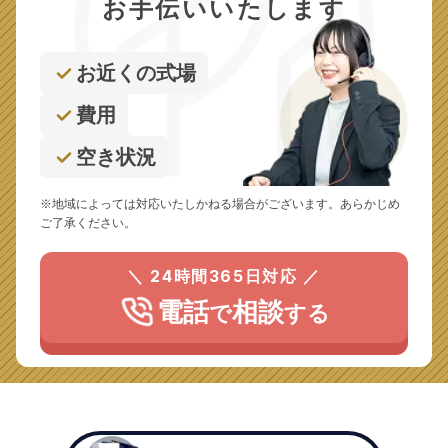
お手伝いいたします
お近くの式場
費用
空き状況
※地域によっては対応いたしかねる場合がございます。あらかじめ
ご了承ください。
＼ 24時間365日対応 ／
電話
相談
で
する