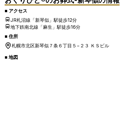
おくりびと®のお葬式-新琴似
の情報
■ アクセス
JR札沼線「新琴似」駅
徒歩12分
地下鉄南北線「麻生」駅
徒歩16分
■ 住所
札幌市北区
新琴似７条６丁目５−２３ ＫＳビル
■ 地図