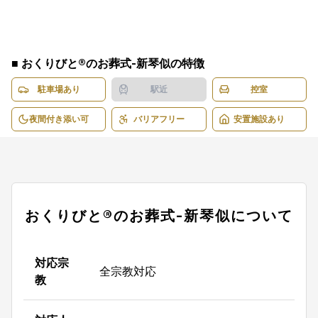
■
おくりびと®のお葬式-新琴似
の特徴
駐車場あり
駅近
控室
夜間付き添い可
バリアフリー
安置施設あり
おくりびと®のお葬式-新琴似
について
対応宗
全宗教対応
教