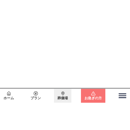
会員登録で
最大15万円割引
ホーム
プラン
葬儀場
お急ぎの方
関東エリア
電話をかける
無料で
資料請求
無料・24時間365日対応
東京都
埼玉県