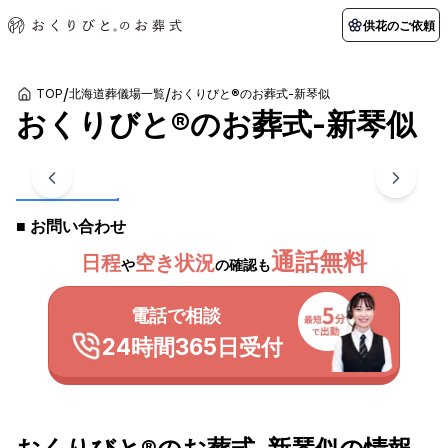
供花のご依頼
/
/
TOP
北海道葬儀場一覧
おくりびと®のお葬式-新琴似
おくりびと®のお葬式-新琴似
初めての方へ
お客様の声
葬儀の知識
関東エリア
1
/
7
枚
初めての方へ
ご葬儀事例
葬儀の知識
納棺の儀とは？
お客様の声
供花のご依頼
東京都
埼玉県
葬儀の流れ
よくある質問
会員制度
■ お問い合わせ
アフターサポート
千葉県
神奈川県
通話無料
日程
空き状況
や
の確認も
北海道エリア
会社を知る
電話で相談
スタッフ一覧
採用情報
札幌市
函館市
24時間365日受付
会社概要
店舗用地募集