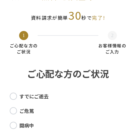
30
資料請求が簡単
秒で
完了!
1
2
ご心配な方の
お客様情報の
ご状況
ご入力
ご心配な方のご状況
すでにご逝去
ご危篤
闘病中