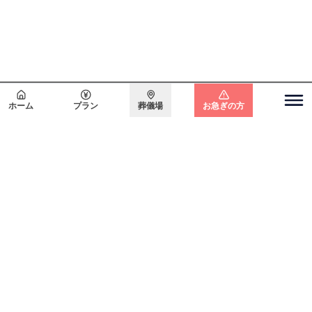
会員登録で
最大15万円割引
ホーム
プラン
葬儀場
お急ぎの方
関東エリア
電話をかける
無料で
資料請求
無料・24時間365日対応
東京都
埼玉県
千葉県
神奈川県
北海道エリア
札幌市
函館市
ホーム
初めての方へ