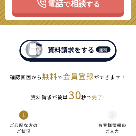
電話
相談
で
する
資料請求をする
無料
無料
会員登録
確認画面から
で
ができます！
30
資料請求が簡単
秒で
完了!
1
2
ご心配な方の
お客様情報の
ご状況
ご入力