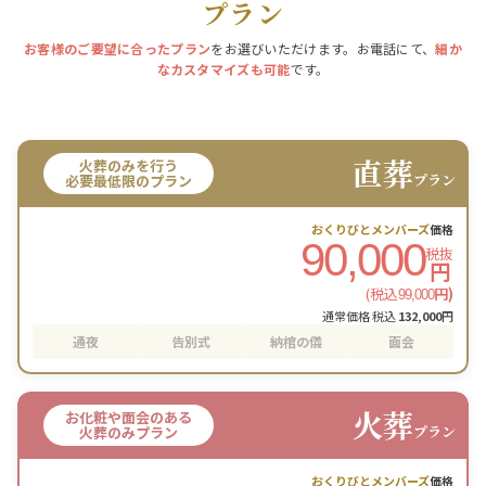
プラン
お客様のご要望に合ったプラン
をお選びいただけます。お電話にて、
細か
なカスタマイズも可能
です。
直葬
火葬のみを行う
プラン
必要最低限のプラン
おくりびとメンバーズ
価格
90,000
税抜
円
(税込
円)
99,000
通常価格 税込
132,000
円
通夜
告別式
納棺の儀
面会
火葬
お化粧や面会のある
プラン
火葬のみプラン
おくりびとメンバーズ
価格