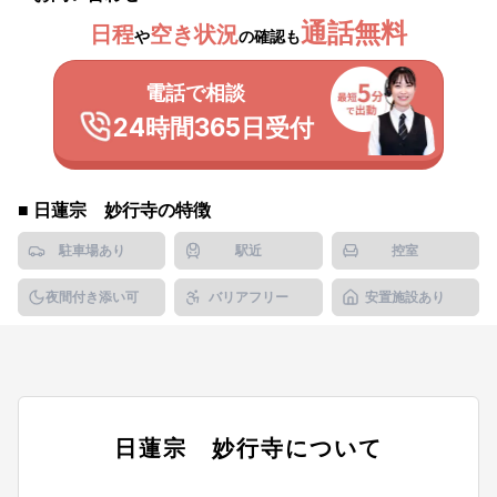
通話無料
日程
空き状況
や
の確認も
電話で相談
24時間365日受付
■
日蓮宗 妙行寺
の特徴
駐車場あり
駅近
控室
夜間付き添い可
バリアフリー
安置施設あり
日蓮宗 妙行寺
について