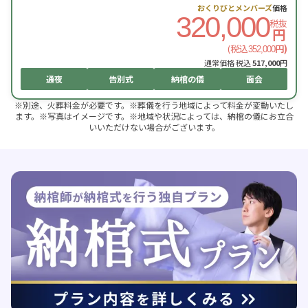
おくりびとメンバーズ
価格
320,000
税抜
円
(税込
円)
352,000
通常価格 税込
517,000
円
通夜
告別式
納棺の儀
面会
※別途、火葬料金が必要です。※葬儀を行う地域によって料金が変動いたし
ます。※写真はイメージです。※地域や状況によっては、納棺の儀にお立合
いいただけない場合がございます。