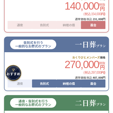
140,000
税抜
円
(税込
円)
154,000
通常価格 税込
231,000
円
通夜
告別式
納棺の儀
面会
一日葬
告別式を行う
プラン
一般的なお葬式のプラン
おくりびとメンバーズ
価格
270,000
税抜
円
(税込
円)
297,000
通常価格 税込
407,000
円
通夜
告別式
納棺の儀
面会
二日葬
通夜・告別式を行う
プラン
一般的なお葬式のプラン