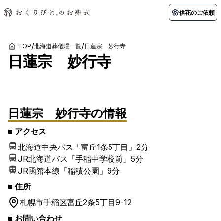
供花のご依頼
/
/
TOP
北海道葬儀場一覧
日蓮宗 妙行寺
日蓮宗 妙行寺
初めての方へ
お客様の声
葬儀の知識
関東エリア
1
/
1
枚
初めての方へ
ご葬儀事例
葬儀の知識
納棺の儀とは？
お客様の声
供花のご依頼
東京都
埼玉県
葬儀の流れ
よくある質問
会員制度
日蓮宗 妙行寺
の情報
アフターサポート
千葉県
神奈川県
■ アクセス
北海道エリア
北海道中央バス「富丘1条5丁目」
2分
会社を知る
JR北海道バス「手稲中学校前」
5分
スタッフ一覧
採用情報
札幌市
函館市
JR函館本線「稲積公園」
9分
会社概要
店舗用地募集
■ 住所
札幌市手稲区
富丘2条5丁目9-12
■ お問い合わせ