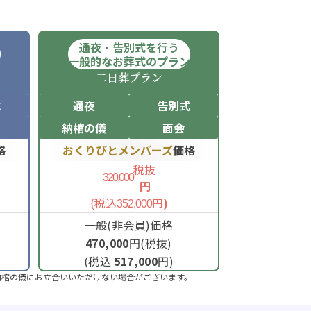
通夜・告別式を行う
ン
一般的なお葬式のプラン
二日葬
プラン
式
通夜
告別式
納棺の儀
面会
格
おくりびとメンバーズ
価格
税抜
320,000
円
(税込
円)
352,000
一般(非会員)価格
470,000
円(税抜)
(税込
517,000
円)
納棺の儀にお立合いいただけない場合がございます。