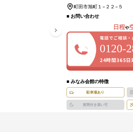
町田市
旭町１−２２−５
■ お問い合わせ
1
/
7
枚
日程
や
電話でご相談・
0120-2
24時間365
■
みなみ会館
の特徴
駐車場あり
夜間付き添い可