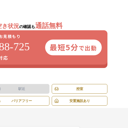
1
/
7
枚
通話無料
空き状況
の確認も
お見積もり
88-725
最短5分
で出動
日対応
駅近
控室
バリアフリー
安置施設あり