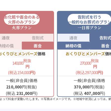
お化粧や面会のある
告別式を行う
火葬のみプラン
一般的なお葬式のプラ
火葬
プラン
一日葬
プラン
通夜
告別式
通夜
告別
納棺の儀
面会
納棺の儀
面会
おくりびとメンバーズ
価格
おくりびとメンバーズ
価
税抜
税抜
140,000
270,000
円
円
(税込
円)
(税込
円)
154,000
297,000
一般(非会員)価格
一般(非会員)価格
210,000
円(税抜)
370,000
円(税抜)
(税込
231,000
円)
(税込
407,000
円)
よって料金が変動いたします。※写真はイメージです。※地域や状況によっては、