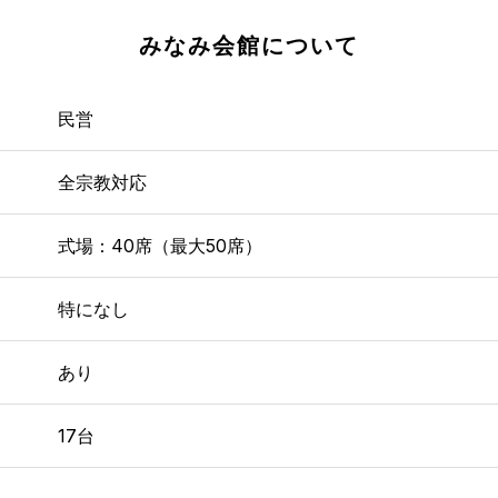
みなみ会館
について
民営
全宗教対応
式場：40席（最大50席）
特になし
あり
17台