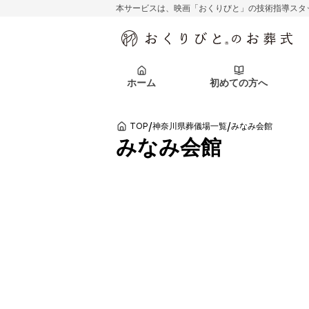
本サービスは、映画「おくりびと」の技術指導スタ
初めての方へ
関東エリア
お客様の声
葬儀の知識
初めての方へ
東京都
ご葬儀事例
葬儀の知識
アフターサポ
ホーム
初めての方へ
北海道エリア
札幌市
会社を知る
スタッフ一覧
/
/
TOP
神奈川県葬儀場一覧
みなみ会館
初めての方へ
関東エリア
お客様の声
葬儀の知識
初めての方へ
東京都
ご葬儀事例
葬儀の知識
みなみ会館
アフターサポ
北海道エリア
札幌市
会社を知る
スタッフ一覧