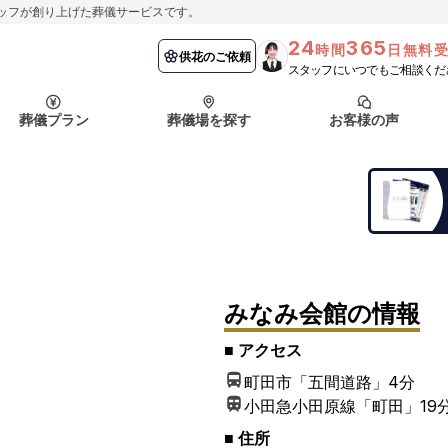
ッフが創り上げた葬儀サービスです。
24
365
時間
日無料
納棺の儀とは？
埼玉県
お客様の声
供花のご依頼
葬儀の流れ
千葉県
よくある質問
供花のご依頼
スタッフにいつでもご相談くだ
ート
葬儀プラン
葬儀場を探す
お客様の声
函館市
採用情報
会社概要
納棺の儀とは？
埼玉県
お客様の声
供花のご依頼
葬儀の流れ
千葉県
よくある質問
ート
函館市
みなみ会館
の情報
採用情報
会社概要
■ アクセス
町田市「五間道路」
4分
小田急小田原線「町田」
19
■ 住所