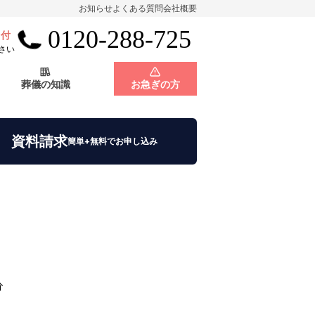
お知らせ
よくある質問
会社概要
0120-288-725
受付
会員制度
神奈川県
さい
葬儀の知識
お急ぎの方
店舗用地募集
会員制度
神奈川県
資料請求
簡単+無料でお申し込み
店舗用地募集
分