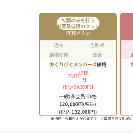
火葬のみを行う
必要最低限のプラン
直葬
プラン
通夜
告別式
納棺の儀
面会
おくりびとメンバーズ
価格
税抜
90,000
円
(税込
円)
99,000
一般(非会員)価格
120,000
円(税抜)
(税込
132,000
円)
※別途、火葬料金が必要です。※葬儀を行う地域に