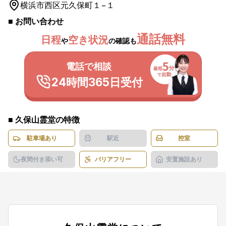
横浜市西区
元久保町１−１
■ お問い合わせ
通話無料
日程
空き状況
や
の確認も
電話で相談
24時間365日受付
■
久保山霊堂
の特徴
駐車場あり
駅近
控室
夜間付き添い可
バリアフリー
安置施設あり