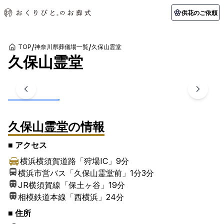
供花のご依頼
/
/
TOP
神奈川県葬儀場一覧
久保山霊堂
久保山霊堂
初めての方へ
お客様の声
葬儀の知識
関東エリア
1
/
7
枚
初めての方へ
ご葬儀事例
葬儀の知識
納棺の儀とは？
お客様の声
供花のご依頼
東京都
埼玉県
葬儀の流れ
よくある質問
会員制度
アフターサポート
久保山霊堂
の情報
千葉県
神奈川県
北海道エリア
■ アクセス
会社を知る
横浜横須賀道路「狩場IC」
9分
スタッフ一覧
採用情報
札幌市
函館市
横浜市営バス「久保山霊堂前」1分
3分
JR横須賀線「保土ヶ谷」
19分
会社概要
店舗用地募集
相模鉄道本線「西横浜」
24分
■ 住所