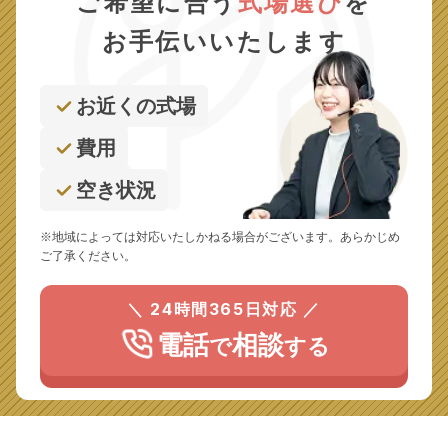
ご希望に合う
式場選び
を
お手伝いいたします
お近くの式場
費用
空き状況
※地域によっては対応いたしかねる場合がございます。あらかじめ
ご了承ください。
＼ 24時間365日対応 ／
電話
相談
で
する