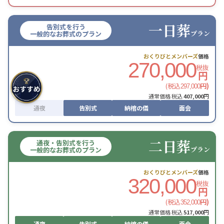
一日葬
告別式を行う
プラン
一般的なお葬式のプラン
おくりびとメンバーズ
価格
270,000
税抜
円
(税込
円)
297,000
通常価格 税込
407,000
円
通夜
告別式
納棺の儀
面会
二日葬
通夜・告別式を行う
プラン
一般的なお葬式のプラン
おくりびとメンバーズ
価格
320,000
税抜
円
(税込
円)
352,000
通常価格 税込
517,000
円
通夜
告別式
納棺の儀
面会