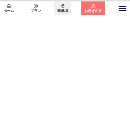
会員登録で
最大15万円割引
ホーム
プラン
葬儀場
お急ぎの方
関東エリア
電話をかける
無料で
資料請求
無料・24時間365日対応
東京都
埼玉県
千葉県
神奈川県
北海道エリア
札幌市
函館市
ホーム
初めての方へ
葬儀プラン
お客様の声
よくある質問
葬儀の知識
供花のご依頼