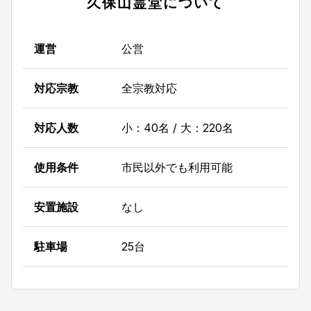
久保山霊堂
について
運営
公営
対応宗教
全宗教対応
対応人数
小：40名 / 大：220名
使用条件
市民以外でも利用可能
安置施設
なし
駐車場
25台