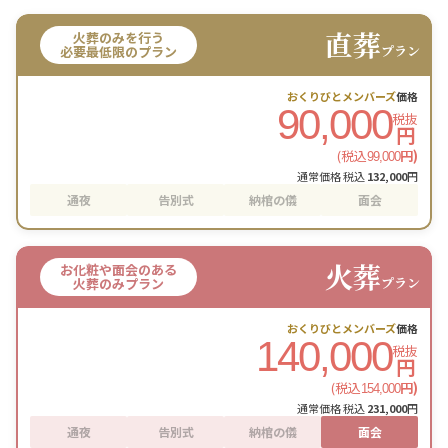
直葬
火葬のみを行う
プラン
必要最低限のプラン
おくりびとメンバーズ
価格
90,000
税抜
円
(税込
円)
99,000
通常価格 税込
132,000
円
通夜
告別式
納棺の儀
面会
火葬
お化粧や面会のある
プラン
火葬のみプラン
おくりびとメンバーズ
価格
140,000
税抜
円
(税込
円)
154,000
通常価格 税込
231,000
円
通夜
告別式
納棺の儀
面会