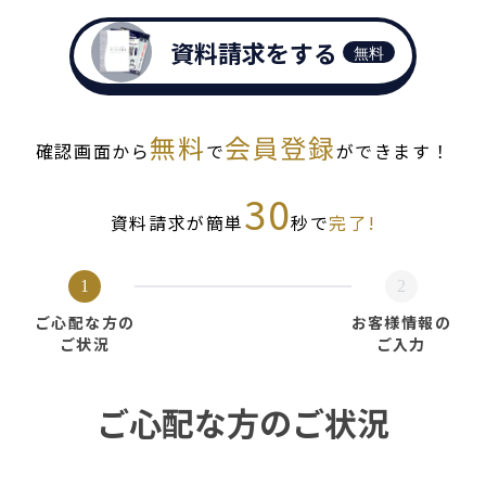
資料請求をする
無料
無料
会員登録
確認画面から
で
ができます！
30
資料請求が簡単
秒で
完了!
1
2
ご心配な方の
お客様情報の
ご状況
ご入力
ご心配な方のご状況