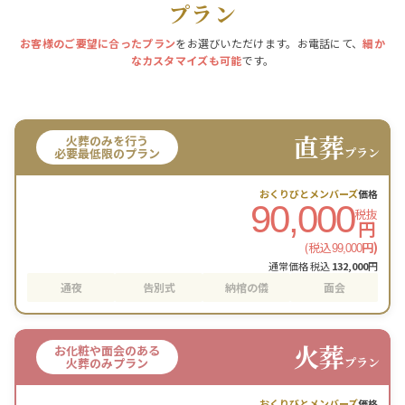
プラン
お客様のご要望に合ったプラン
をお選びいただけます。お電話にて、
細か
なカスタマイズも可能
です。
直葬
火葬のみを行う
プラン
必要最低限のプラン
おくりびとメンバーズ
価格
90,000
税抜
円
(税込
円)
99,000
通常価格 税込
132,000
円
通夜
告別式
納棺の儀
面会
火葬
お化粧や面会のある
プラン
火葬のみプラン
おくりびとメンバーズ
価格