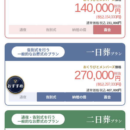
140,000
税抜
円
(税込
円)
154,000
通常価格 税込
231,000
円
通夜
告別式
納棺の儀
面会
一日葬
告別式を行う
プラン
一般的なお葬式のプラン
おくりびとメンバーズ
価格
270,000
税抜
円
(税込
円)
297,000
通常価格 税込
407,000
円
通夜
告別式
納棺の儀
面会
二日葬
通夜・告別式を行う
プラン
一般的なお葬式のプラン