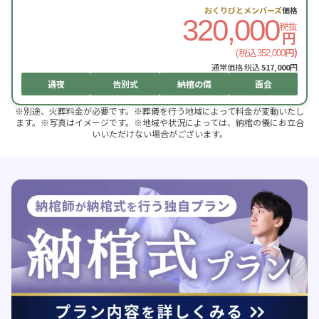
おくりびとメンバーズ
価格
320,000
税抜
円
(税込
円)
352,000
通常価格 税込
517,000
円
通夜
告別式
納棺の儀
面会
※別途、火葬料金が必要です。※葬儀を行う地域によって料金が変動いたし
ます。※写真はイメージです。※地域や状況によっては、納棺の儀にお立合
いいただけない場合がございます。