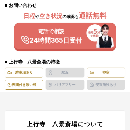
■ お問い合わせ
通話無料
日程
空き状況
や
の確認も
電話で相談
24時間365日受付
■
上行寺 八景斎場
の特徴
駐車場あり
駅近
控室
夜間付き添い可
バリアフリー
安置施設あり
上行寺 八景斎場
について