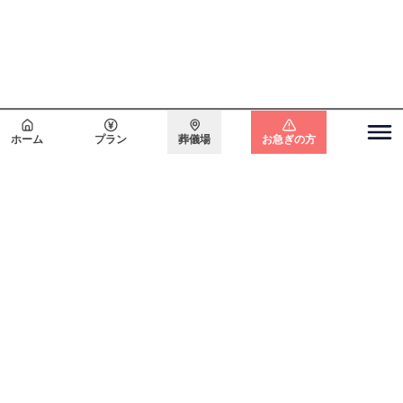
会員登録で
最大15万円割引
ホーム
プラン
葬儀場
お急ぎの方
関東エリア
電話をかける
無料で
資料請求
無料・24時間365日対応
東京都
埼玉県
千葉県
神奈川県
北海道エリア
札幌市
函館市
ホーム
初めての方へ