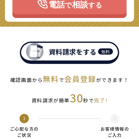
電話
相談
で
する
資料請求をする
無料
無料
会員登録
確認画面から
で
ができます！
30
資料請求が簡単
秒で
完了!
1
2
ご心配な方の
お客様情報の
ご状況
ご入力