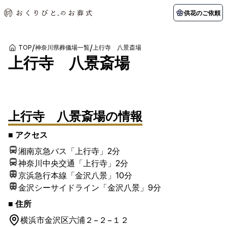
供花のご依頼
/
/
TOP
神奈川県葬儀場一覧
上行寺 八景斎場
上行寺 八景斎場
初めての方へ
お客様の声
葬儀の知識
関東エリア
1
/
1
枚
初めての方へ
ご葬儀事例
葬儀の知識
納棺の儀とは？
お客様の声
供花のご依頼
東京都
埼玉県
葬儀の流れ
よくある質問
会員制度
上行寺 八景斎場
の情報
アフターサポート
千葉県
神奈川県
■ アクセス
北海道エリア
湘南京急バス「上行寺」
2分
会社を知る
神奈川中央交通「上行寺」
2分
スタッフ一覧
採用情報
札幌市
函館市
京浜急行本線「金沢八景」
10分
金沢シーサイドライン「金沢八景」
9分
会社概要
店舗用地募集
■ 住所
横浜市金沢区
六浦２−２−１２