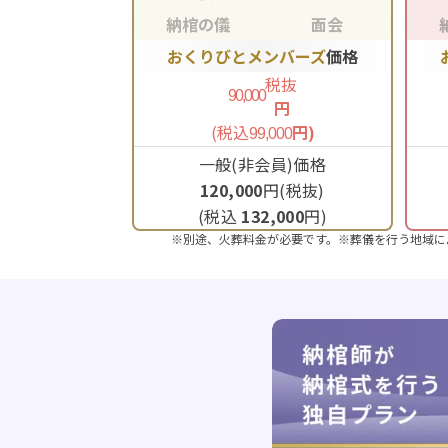
納棺の儀
面会
おくりびとメンバーズ
価格
税抜
90,000
円
(税込
円)
99,000
一般(非会員)価格
120,000
円(税抜)
(税込
132,000
円)
※別途、火葬料金が必要です。※葬儀を行う地域に