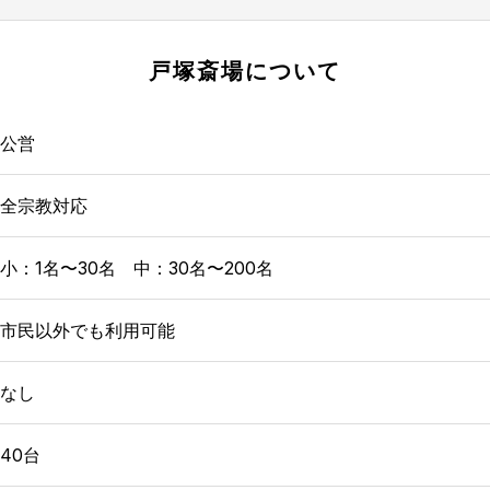
戸塚斎場
について
公営
全宗教対応
小：1名〜30名 中：30名〜200名
市民以外でも利用可能
なし
40台