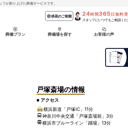
ッフが創り上げた葬儀サービスです。
24
365
時間
日無料
納棺の儀とは？
埼玉県
お客様の声
供花のご依頼
葬儀の流れ
千葉県
よくある質問
供花のご依頼
スタッフにいつでもご相談くだ
ート
葬儀プラン
葬儀場を探す
お客様の声
函館市
採用情報
会社概要
納棺の儀とは？
埼玉県
お客様の声
供花のご依頼
葬儀の流れ
千葉県
よくある質問
ート
函館市
戸塚斎場
の情報
採用情報
会社概要
■ アクセス
横浜新道「戸塚IC」
11分
神奈川中央交通「戸塚斎場前」
3分
横浜市ブルーライン「踊場」
13分