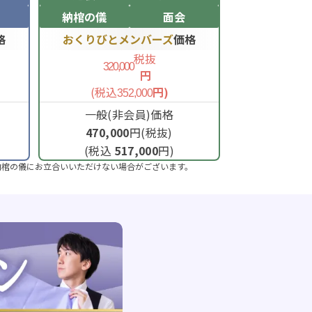
納棺の儀
面会
格
おくりびとメンバーズ
価格
税抜
320,000
円
(税込
円)
352,000
一般(非会員)価格
470,000
円(税抜)
(税込
517,000
円)
納棺の儀にお立合いいただけない場合がございます。