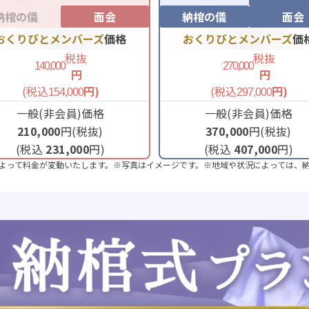
納棺の儀
面会
納棺の儀
面会
おくりびとメンバーズ
価格
おくりびとメンバーズ
価
税抜
税抜
140,000
270,000
円
円
(税込
円)
(税込
円)
154,000
297,000
一般(非会員)価格
一般(非会員)価格
210,000
円(税抜)
370,000
円(税抜)
(税込
231,000
円)
(税込
407,000
円)
よって料金が変動いたします。※写真はイメージです。※地域や状況によっては、