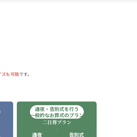
イズも可能
です。
通夜・告別式を行う
ン
一般的なお葬式のプラン
二日葬
プラン
式
通夜
告別式