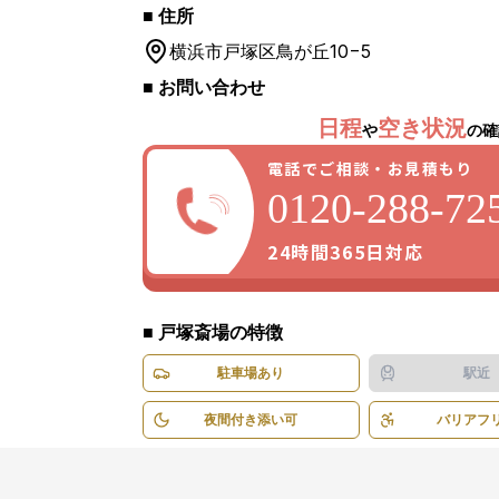
■ 住所
横浜市戸塚区
鳥が丘10−5
■ お問い合わせ
1
/
1
枚
日程
空き状況
や
の確
電話でご相談・お見積もり
0120-288-72
24時間365日対応
■
戸塚斎場
の特徴
駐車場あり
駅近
夜間付き添い可
バリアフ