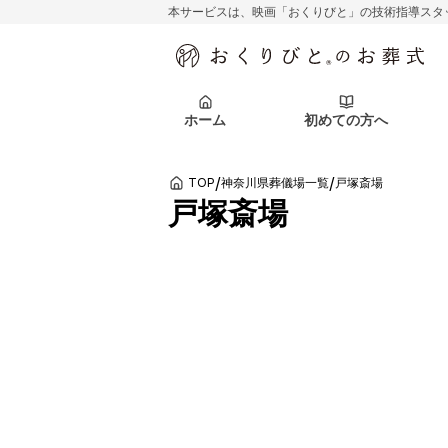
本サービスは、映画「おくりびと」の技術指導スタ
初めての方へ
関東エリア
お客様の声
葬儀の知識
初めての方へ
東京都
ご葬儀事例
葬儀の知識
アフターサポ
ホーム
初めての方へ
北海道エリア
札幌市
会社を知る
スタッフ一覧
/
/
TOP
神奈川県葬儀場一覧
戸塚斎場
初めての方へ
関東エリア
お客様の声
葬儀の知識
初めての方へ
東京都
ご葬儀事例
葬儀の知識
戸塚斎場
アフターサポ
北海道エリア
札幌市
会社を知る
スタッフ一覧