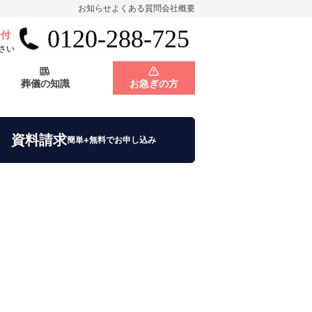
お知らせ
よくある質問
会社概要
0120-288-725
受付
会員制度
神奈川県
さい
葬儀の知識
お急ぎの方
店舗用地募集
会員制度
神奈川県
資料請求
簡単+無料でお申し込み
店舗用地募集