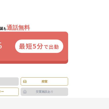
通話無料
認も
5
最短5分
で出動
控室
リー
安置施設あり