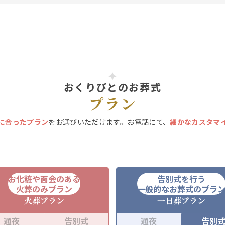
おくりびとのお葬式
プラン
に合ったプラン
をお選びいただけます。お電話にて、
細かなカスタマ
お化粧や面会のある
告別式を行う
火葬のみプラン
一般的なお葬式のプラ
火葬
プラン
一日葬
プラン
通夜
告別式
通夜
告別