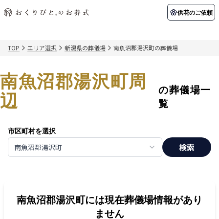
供花のご依頼
TOP
エリア選択
新潟県の葬儀場
南魚沼郡湯沢町の葬儀場
初めての方へ
お客様の声
葬儀の知識
関東エリア
南魚沼郡湯沢町周
初めての方へ
ご葬儀事例
葬儀の知識
納棺の儀とは？
お客様の声
供花のご依頼
の葬儀場一
東京都
埼玉県
辺
葬儀の流れ
よくある質問
会員制度
覧
アフターサポート
千葉県
神奈川県
市区町村を選択
北海道エリア
検索
南魚沼郡湯沢町
会社を知る
スタッフ一覧
採用情報
札幌市
函館市
会社概要
店舗用地募集
南魚沼郡湯沢町
には現在葬儀場情報があり
ません