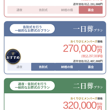
通常価格 税込
231,000
円
通夜
告別式
納棺の儀
面会
一日葬
告別式を行う
プラン
一般的なお葬式のプラン
おくりびとメンバーズ
価格
270,000
税抜
円
(税込
円)
297,000
通常価格 税込
407,000
円
通夜
告別式
納棺の儀
面会
二日葬
通夜・告別式を行う
プラン
一般的なお葬式のプラン
おくりびとメンバーズ
価格
320,000
税抜
円