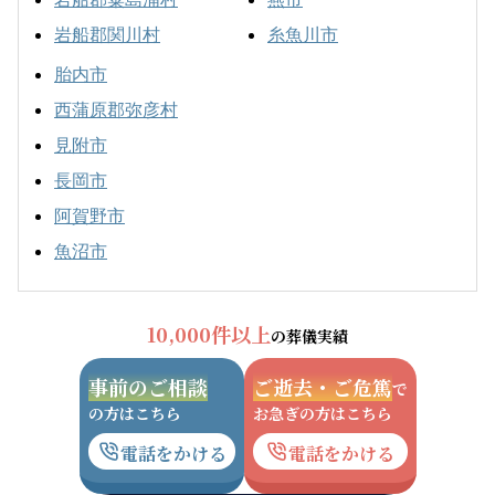
岩船郡関川村
糸魚川市
胎内市
西蒲原郡弥彦村
見附市
長岡市
阿賀野市
魚沼市
10,000件以上
の葬儀実績
事前のご相談
ご逝去・ご危篤
で
の方はこちら
お急ぎの方はこちら
電話をかける
電話をかける