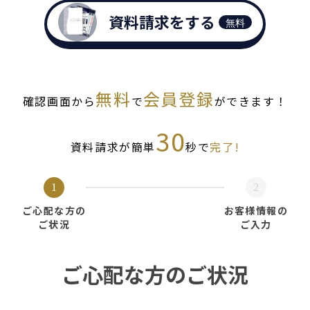
資料請求をする
無料
無料
会員登録
確認画面から
で
ができます！
30
資料請求が簡単
秒で
完了!
1
2
ご心配な方の
お客様情報の
ご状況
ご入力
ご心配な方のご状況