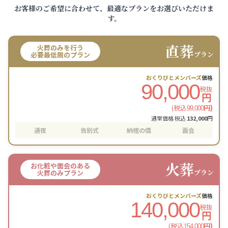
お客様のご希望に合わせて、最適なプランをお選びいただけま
す。
直葬
火葬のみを行う
プラン
必要最低限のプラン
おくりびとメンバーズ
価格
90,000
税抜
円
(税込
円)
99,000
通常価格 税込
132,000
円
通夜
告別式
納棺の儀
面会
火葬
お化粧や面会のある
プラン
火葬のみプラン
おくりびとメンバーズ
価格
140,000
税抜
円
(税込
円)
154,000