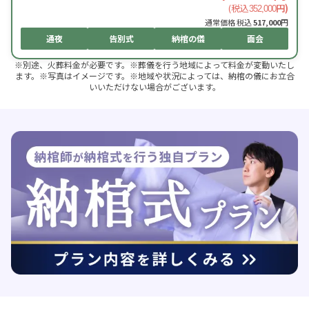
(税込
円)
352,000
通常価格 税込
517,000
円
通夜
告別式
納棺の儀
面会
※別途、火葬料金が必要です。※葬儀を行う地域によって料金が変動いたし
ます。※写真はイメージです。※地域や状況によっては、納棺の儀にお立合
いいただけない場合がございます。