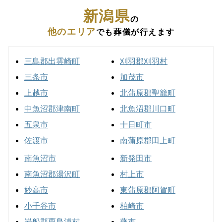
新潟県
の
他のエリア
でも葬儀が行えます
三島郡出雲崎町
刈羽郡刈羽村
三条市
加茂市
上越市
北蒲原郡聖籠町
中魚沼郡津南町
北魚沼郡川口町
五泉市
十日町市
佐渡市
南蒲原郡田上町
南魚沼市
新発田市
南魚沼郡湯沢町
村上市
妙高市
東蒲原郡阿賀町
小千谷市
柏崎市
岩船郡粟島浦村
燕市