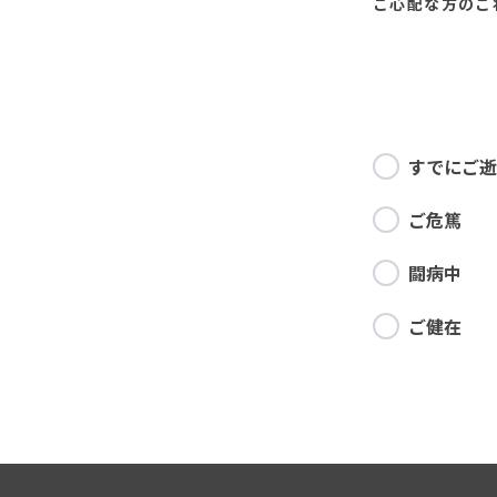
ご心配な方の
ご
すでにご逝
ご危篤
闘病中
ご健在