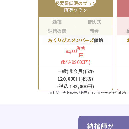
必要最低限のプラン
直葬
プラン
通夜
告別式
納棺の儀
面会
おくりびとメンバーズ
価格
税抜
90,000
円
(税込
円)
99,000
一般(非会員)価格
120,000
円(税抜)
(税込
132,000
円)
※別途、火葬料金が必要です。※葬儀を行う地域に