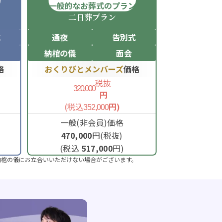
ン
一般的なお葬式のプラン
二日葬
プラン
式
通夜
告別式
納棺の儀
面会
格
おくりびとメンバーズ
価格
税抜
320,000
円
(税込
円)
352,000
一般(非会員)価格
470,000
円(税抜)
(税込
517,000
円)
納棺の儀にお立合いいただけない場合がございます。