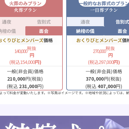
火葬のみプラン
一般的なお葬式のプラ
火葬
プラン
一日葬
プラン
通夜
告別式
通夜
告別
納棺の儀
面会
納棺の儀
面会
おくりびとメンバーズ
価格
おくりびとメンバーズ
価
税抜
税抜
140,000
270,000
円
円
(税込
円)
(税込
円)
154,000
297,000
一般(非会員)価格
一般(非会員)価格
210,000
円(税抜)
370,000
円(税抜)
(税込
231,000
円)
(税込
407,000
円)
よって料金が変動いたします。※写真はイメージです。※地域や状況によっては、