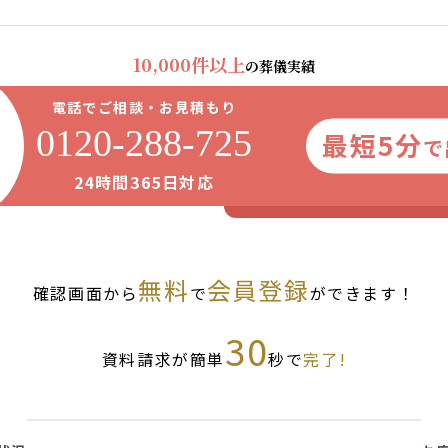
10,000件以上
の葬儀実績
電話でご相談・お見積もり
0120-288-725
最短5分
で
24時間365日対応
無料
会員登録
確認画面から
で
ができます！
30
資料請求が簡単
秒で
完了!