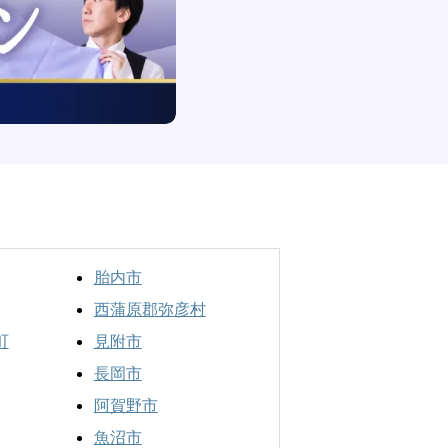
胎内市
西蒲原郡弥彦村
町
見附市
長岡市
阿賀野市
魚沼市