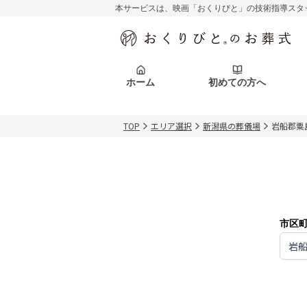
本サービスは、映画「おくりびと」の技術指導スタ
初めての方へ
関東エリア
お客様の声
葬儀の知識
初めての方へ
東京都
ご葬儀事例
葬儀の知識
アフターサポ
ホーム
初めての方へ
北海道エリア
札幌市
会社を知る
スタッフ一覧
TOP
エリア選択
新潟県の葬儀場
岩船郡粟
初めての方へ
関東エリア
お客様の声
葬儀の知識
初めての方へ
東京都
ご葬儀事例
葬儀の知識
アフターサポ
北海道エリア
札幌市
会社を知る
スタッフ一覧
市区
岩