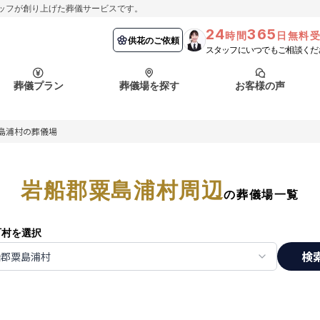
ッフが創り上げた葬儀サービスです。
24
365
時間
日無料
納棺の儀とは？
埼玉県
お客様の声
供花のご依頼
葬儀の流れ
千葉県
よくある質問
供花のご依頼
スタッフにいつでもご相談くだ
ート
葬儀プラン
葬儀場を探す
お客様の声
函館市
採用情報
会社概要
島浦村の葬儀場
納棺の儀とは？
埼玉県
お客様の声
供花のご依頼
葬儀の流れ
千葉県
よくある質問
ート
岩船郡粟島浦村周辺
函館市
の葬儀場一覧
採用情報
会社概要
町村を選択
検
船郡粟島浦村