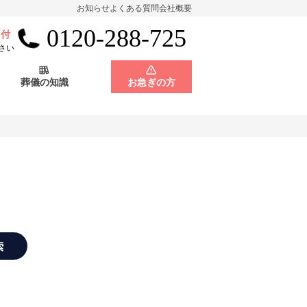
お知らせ
よくある質問
会社概要
0120-288-725
受付
会員制度
神奈川県
さい
葬儀の知識
お急ぎの方
店舗用地募集
会員制度
神奈川県
店舗用地募集
索