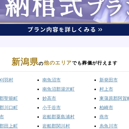
新潟県
他のエリア
でも葬儀が行えます
の
刈羽村
南魚沼市
新発田市
南魚沼郡湯沢町
村上市
郡聖籠町
妙高市
東蒲原郡阿賀
郡川口町
小千谷市
柏崎市
市
岩船郡粟島浦村
燕市
郡田上町
岩船郡関川村
糸魚川市