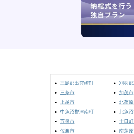
三島郡出雲崎町
刈羽郡
三条市
加茂市
上越市
北蒲原
中魚沼郡津南町
北魚沼
五泉市
十日町
佐渡市
南蒲原