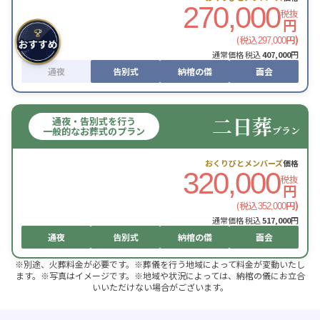
270,000
税抜
円
(税込
円)
297,000
通常価格 税込
407,000
円
通夜
告別式
納棺の儀
面会
二日葬
通夜・告別式を行う
プラン
一般的なお葬式のプラン
おくりびとメンバーズ
価格
320,000
税抜
円
(税込
円)
352,000
通常価格 税込
517,000
円
通夜
告別式
納棺の儀
面会
※別途、火葬料金が必要です。※葬儀を行う地域によって料金が変動いたし
ます。※写真はイメージです。※地域や状況によっては、納棺の儀にお立合
いいただけない場合がございます。