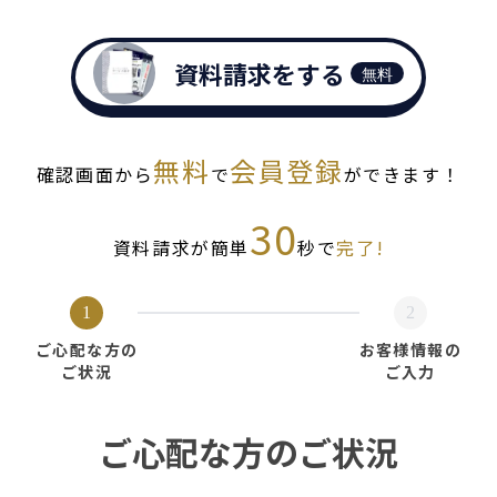
資料請求をする
無料
無料
会員登録
確認画面から
で
ができます！
30
資料請求が簡単
秒で
完了!
1
2
ご心配な方の
お客様情報の
ご状況
ご入力
ご心配な方のご状況