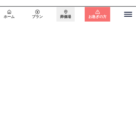
会員登録で
最大15万円割引
ホーム
プラン
葬儀場
お急ぎの方
関東エリア
電話をかける
無料で
資料請求
無料・24時間365日対応
東京都
埼玉県
千葉県
神奈川県
北海道エリア
札幌市
函館市
ホーム
初めての方へ
葬儀プラン
お客様の声
よくある質問
葬儀の知識
供花のご依頼