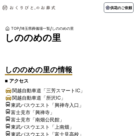
供花のご依頼
/
/
TOP
埼玉県葬儀場一覧
しののめの里
しののめの里
初めての方へ
お客様の声
葬儀の知識
関東エリア
1
/
1
枚
初めての方へ
ご葬儀事例
葬儀の知識
納棺の儀とは？
お客様の声
供花のご依頼
東京都
埼玉県
葬儀の流れ
よくある質問
会員制度
しののめの里
の情報
アフターサポート
千葉県
神奈川県
■ アクセス
北海道エリア
関越自動車道「三芳スマートIC」
会社を知る
関越自動車道「所沢IC」
スタッフ一覧
採用情報
札幌市
函館市
東武バスウエスト「興禅寺入口」
富士見市「興禅寺」
会社概要
店舗用地募集
富士見市「南畑公民館」
東武バスウエスト「上南畑」
東武バスウエスト「富士見高校」