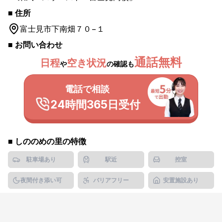
■ 住所
富士見市
下南畑７０−１
■ お問い合わせ
通話無料
日程
空き状況
や
の確認も
電話で相談
24時間365日受付
■
しののめの里
の特徴
駐車場あり
駅近
控室
夜間付き添い可
バリアフリー
安置施設あり