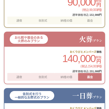
90,000
税抜
円
(税込
円)
99,000
通常価格 税込
132,000
円
通夜
告別式
納棺の儀
面会
火葬
お化粧や面会のある
プラン
火葬のみプラン
おくりびとメンバーズ
価格
140,000
税抜
円
(税込
円)
154,000
通常価格 税込
231,000
円
通夜
告別式
納棺の儀
面会
一日葬
告別式を行う
プラン
一般的なお葬式のプラン
おくりびとメンバーズ
価格