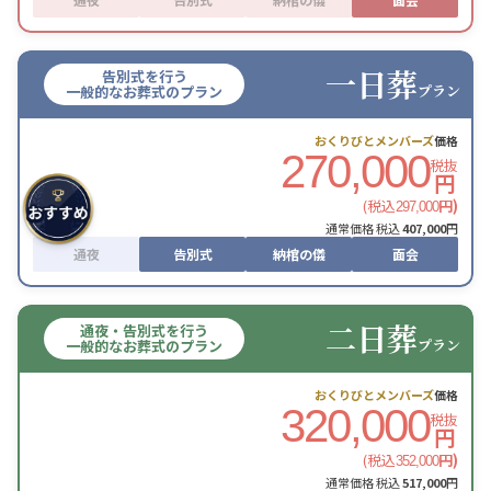
一日葬
告別式を行う
プラン
一般的なお葬式のプラン
おくりびとメンバーズ
価格
270,000
税抜
円
(税込
円)
297,000
通常価格 税込
407,000
円
通夜
告別式
納棺の儀
面会
二日葬
通夜・告別式を行う
プラン
一般的なお葬式のプラン
おくりびとメンバーズ
価格
320,000
税抜
円
(税込
円)
352,000
通常価格 税込
517,000
円