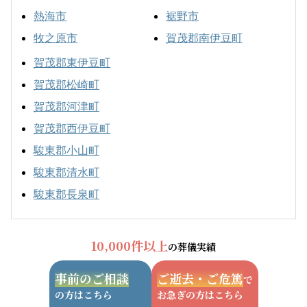
熱海市
裾野市
牧之原市
賀茂郡南伊豆町
賀茂郡東伊豆町
賀茂郡松崎町
賀茂郡河津町
賀茂郡西伊豆町
駿東郡小山町
駿東郡清水町
駿東郡長泉町
10,000件以上
の葬儀実績
事前のご相談
ご逝去・ご危篤
で
の方はこちら
お急ぎの方はこちら