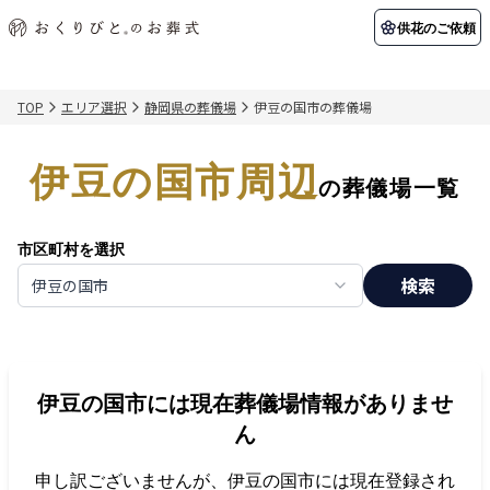
供花のご依頼
TOP
エリア選択
静岡県の葬儀場
伊豆の国市の葬儀場
初めての方へ
お客様の声
葬儀の知識
関東エリア
伊豆の国市周辺
初めての方へ
ご葬儀事例
葬儀の知識
納棺の儀とは？
お客様の声
供花のご依頼
の葬儀場一覧
東京都
埼玉県
葬儀の流れ
よくある質問
会員制度
市区町村を選択
アフターサポート
千葉県
神奈川県
検索
伊豆の国市
北海道エリア
会社を知る
スタッフ一覧
採用情報
札幌市
函館市
伊豆の国市
には現在葬儀場情報がありませ
会社概要
店舗用地募集
ん
申し訳ございませんが、
伊豆の国市
には現在登録され