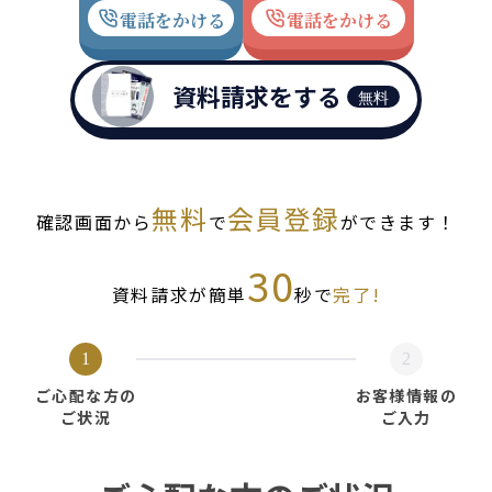
電話をかける
電話をかける
資料請求をする
無料
無料
会員登録
確認画面から
で
ができます！
30
資料請求が簡単
秒で
完了!
1
2
ご心配な方の
お客様情報の
ご状況
ご入力