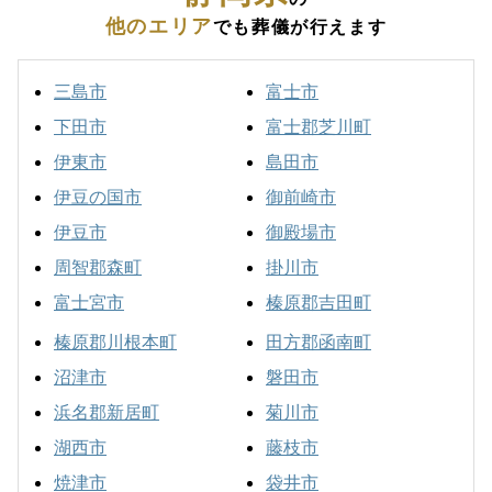
他のエリア
でも葬儀が行えます
三島市
富士市
下田市
富士郡芝川町
伊東市
島田市
伊豆の国市
御前崎市
伊豆市
御殿場市
周智郡森町
掛川市
富士宮市
榛原郡吉田町
榛原郡川根本町
田方郡函南町
沼津市
磐田市
浜名郡新居町
菊川市
湖西市
藤枝市
焼津市
袋井市