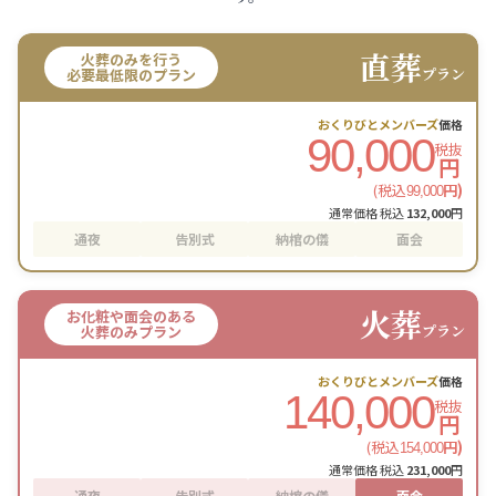
直葬
火葬のみを行う
プラン
必要最低限のプラン
おくりびとメンバーズ
価格
90,000
税抜
円
(税込
円)
99,000
通常価格 税込
132,000
円
通夜
告別式
納棺の儀
面会
火葬
お化粧や面会のある
プラン
火葬のみプラン
おくりびとメンバーズ
価格
140,000
税抜
円
(税込
円)
154,000
通常価格 税込
231,000
円
通夜
告別式
納棺の儀
面会