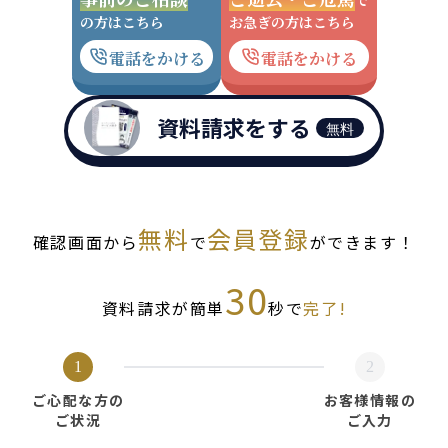
で
の方はこちら
お急ぎの方はこちら
電話をかける
電話をかける
資料請求をする
無料
無料
会員登録
確認画面から
で
ができます！
30
資料請求が簡単
秒で
完了!
1
2
ご心配な方の
お客様情報の
ご状況
ご入力