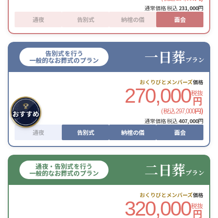
通常価格 税込
231,000
円
通夜
告別式
納棺の儀
面会
一日葬
告別式を行う
プラン
一般的なお葬式のプラン
おくりびとメンバーズ
価格
270,000
税抜
円
(税込
円)
297,000
通常価格 税込
407,000
円
通夜
告別式
納棺の儀
面会
二日葬
通夜・告別式を行う
プラン
一般的なお葬式のプラン
おくりびとメンバーズ
価格
320,000
税抜
円