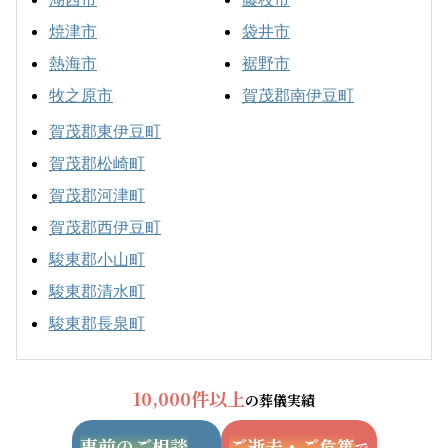
焼津市
袋井市
熱海市
裾野市
牧之原市
賀茂郡南伊豆町
賀茂郡東伊豆町
賀茂郡松崎町
賀茂郡河津町
賀茂郡西伊豆町
駿東郡小山町
駿東郡清水町
駿東郡長泉町
10,000件以上
の葬儀実績
事前のご相談
ご逝去・ご危篤