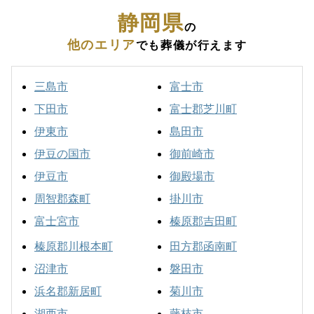
静岡県
の
他のエリア
でも葬儀が行えます
三島市
富士市
下田市
富士郡芝川町
伊東市
島田市
伊豆の国市
御前崎市
伊豆市
御殿場市
周智郡森町
掛川市
富士宮市
榛原郡吉田町
榛原郡川根本町
田方郡函南町
沼津市
磐田市
浜名郡新居町
菊川市
湖西市
藤枝市