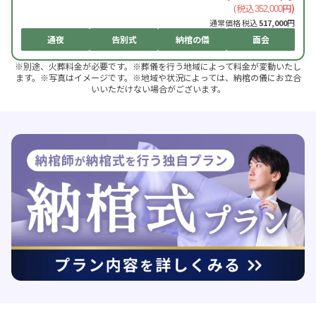
(税込
円)
352,000
通常価格 税込
517,000
円
通夜
告別式
納棺の儀
面会
※別途、火葬料金が必要です。※葬儀を行う地域によって料金が変動いたし
ます。※写真はイメージです。※地域や状況によっては、納棺の儀にお立合
いいただけない場合がございます。