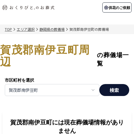
供花のご依頼
TOP
エリア選択
静岡県の葬儀場
賀茂郡南伊豆町の葬儀場
初めての方へ
お客様の声
葬儀の知識
関東エリア
賀茂郡南伊豆町周
初めての方へ
ご葬儀事例
葬儀の知識
納棺の儀とは？
お客様の声
供花のご依頼
の葬儀場一
東京都
埼玉県
辺
葬儀の流れ
よくある質問
会員制度
覧
アフターサポート
千葉県
神奈川県
市区町村を選択
北海道エリア
検索
賀茂郡南伊豆町
会社を知る
スタッフ一覧
採用情報
札幌市
函館市
会社概要
店舗用地募集
賀茂郡南伊豆町
には現在葬儀場情報があり
ません