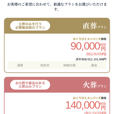
お客様のご希望に合わせて、最適なプランをお選びいただけま
す。
直葬
火葬のみを行う
プラン
必要最低限のプラン
おくりびとメンバーズ
価格
90,000
税抜
円
(税込
円)
99,000
通常価格 税込
132,000
円
通夜
告別式
納棺の儀
面会
火葬
お化粧や面会のある
プラン
火葬のみプラン
おくりびとメンバーズ
価格
140,000
税抜
円
(税込
円)
154,000