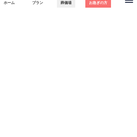
ホーム
プラン
葬儀場
お急ぎの方
関東エリア
電話をかける
無料で
資料請求
無料・24時間365日対応
東京都
埼玉県
千葉県
神奈川県
北海道エリア
札幌市
函館市
ホーム
初めての方へ
葬儀プラン
お客様の声
よくある質問
葬儀の知識
供花のご依頼
会社を知る