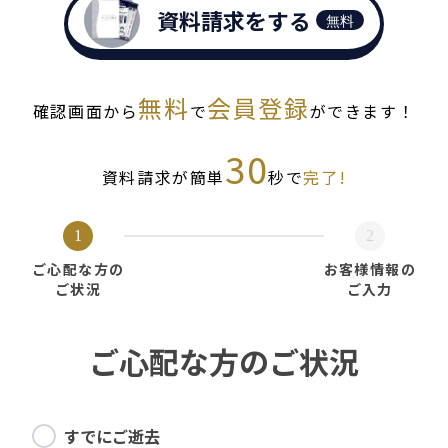
資料請求をする
無料
無料
会員登録
確認画面から
で
ができます！
30
資料請求が簡単
秒で
完了!
1
2
ご心配な方の
お客様情報の
ご状況
ご入力
ご心配な方のご状況
すでにご逝去