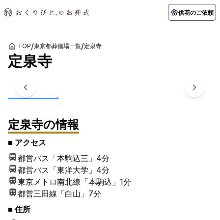
供花のご依頼
/
/
TOP
東京都葬儀場一覧
定泉寺
定泉寺
初めての方へ
お客様の声
葬儀の知識
関東エリア
1
/
5
枚
初めての方へ
ご葬儀事例
葬儀の知識
納棺の儀とは？
お客様の声
供花のご依頼
東京都
埼玉県
葬儀の流れ
よくある質問
会員制度
アフターサポート
定泉寺
の情報
千葉県
神奈川県
北海道エリア
■ アクセス
会社を知る
都営バス「本駒込三」
4分
スタッフ一覧
採用情報
札幌市
函館市
都営バス「東洋大学」
4分
東京メトロ南北線「本駒込」
1分
会社概要
店舗用地募集
都営三田線「白山」
7分
■ 住所