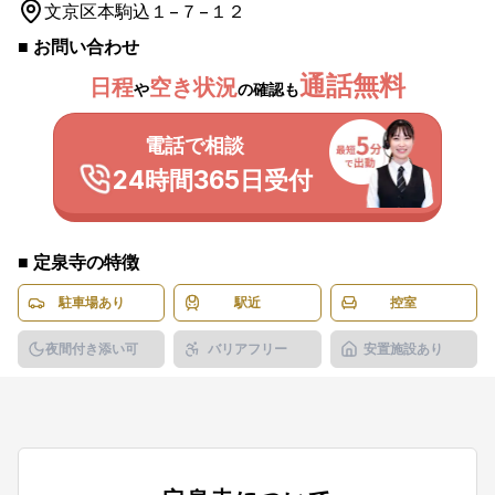
文京区
本駒込１−７−１２
■ お問い合わせ
通話無料
日程
空き状況
や
の確認も
電話で相談
24時間365日受付
■
定泉寺
の特徴
駐車場あり
駅近
控室
夜間付き添い可
バリアフリー
安置施設あり