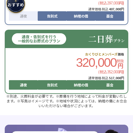
(税込
円)
297,000
通常価格 税込
407,000
円
通夜
告別式
納棺の儀
面会
二日葬
通夜・告別式を行う
プラン
一般的なお葬式のプラン
おくりびとメンバーズ
価格
320,000
税抜
円
(税込
円)
352,000
通常価格 税込
517,000
円
通夜
告別式
納棺の儀
面会
※別途、火葬料金が必要です。※葬儀を行う地域によって料金が変動いたし
ます。※写真はイメージです。※地域や状況によっては、納棺の儀にお立合
いいただけない場合がございます。