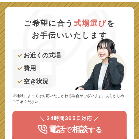
ご希望に合う
式場選び
を
お手伝いいたします
お近くの式場
費用
空き状況
※地域によっては対応いたしかねる場合がございます。あらかじめ
ご了承ください。
＼ 24時間365日対応 ／
電話
相談
で
する