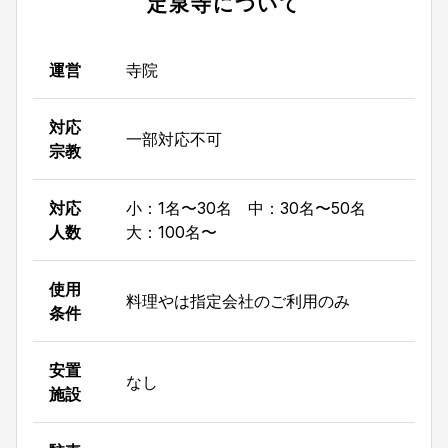
定泉寺
について
運営
寺院
対応
一部対応不可
宗教
対応
小：1名〜30名 中：30名〜50名
人数
大：100名〜
使用
料理やは指定会社のご利用のみ
条件
安置
なし
施設