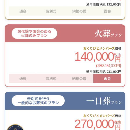
通常価格 税込
132,000
円
通夜
告別式
納棺の儀
面会
火葬
お化粧や面会のある
プラン
火葬のみプラン
おくりびとメンバーズ
価格
140,000
税抜
円
(税込
円)
154,000
通常価格 税込
231,000
円
通夜
告別式
納棺の儀
面会
一日葬
告別式を行う
プラン
一般的なお葬式のプラン
おくりびとメンバーズ
価格
270,000
税抜
円