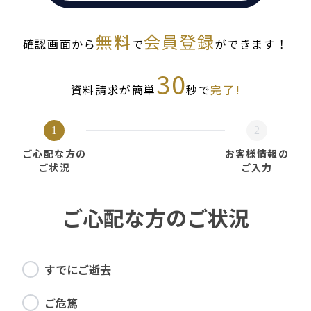
無料
会員登録
確認画面から
で
ができます！
30
資料請求が簡単
秒で
完了!
1
2
ご心配な方の
お客様情報の
ご状況
ご入力
ご心配な方のご状況
すでにご逝去
ご危篤