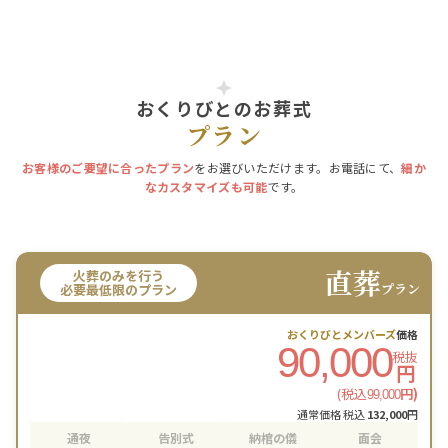
おくりびとのお葬式
プラン
お客様のご要望に合ったプラン
をお選びいただけます。お電話にて、
細か
なカスタマイズも可能
です。
直葬
火葬のみを行う
プラン
必要最低限のプラン
おくりびとメンバーズ
価格
90,000
税抜
円
(税込
円)
99,000
通常価格 税込
132,000
円
通夜
告別式
納棺の儀
面会