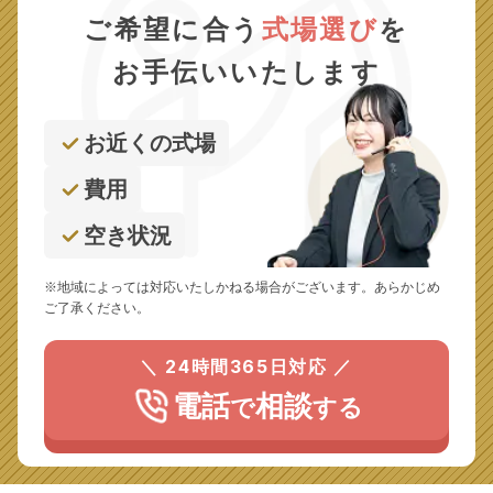
ご希望に合う
式場選び
を
お手伝いいたします
お近くの式場
費用
空き状況
※地域によっては対応いたしかねる場合がございます。あらかじめ
ご了承ください。
＼ 24時間365日対応 ／
電話
相談
で
する