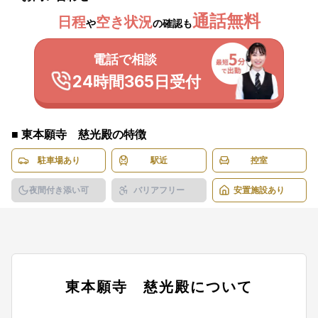
通話無料
日程
空き状況
や
の確認も
電話で相談
24時間365日受付
■
東本願寺 慈光殿
の特徴
駐車場あり
駅近
控室
夜間付き添い可
バリアフリー
安置施設あり
東本願寺 慈光殿
について