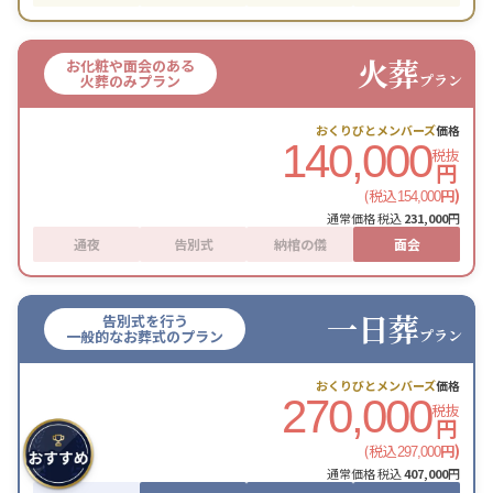
火葬
お化粧や面会のある
プラン
火葬のみプラン
おくりびとメンバーズ
価格
140,000
税抜
円
(税込
円)
154,000
通常価格 税込
231,000
円
通夜
告別式
納棺の儀
面会
一日葬
告別式を行う
プラン
一般的なお葬式のプラン
おくりびとメンバーズ
価格
270,000
税抜
円
(税込
円)
297,000
通常価格 税込
407,000
円