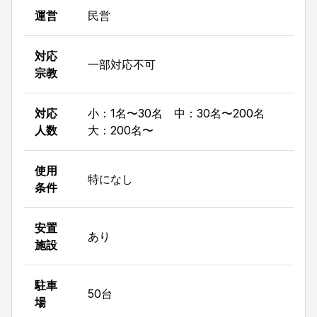
運営
民営
対応
一部対応不可
宗教
対応
小：1名〜30名 中：30名〜200名
人数
大：200名〜
使用
特になし
条件
安置
あり
施設
駐車
50台
場