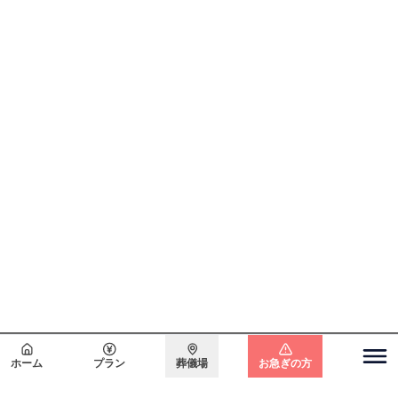
会員登録で
最大15万円割引
ホーム
プラン
葬儀場
お急ぎの方
関東エリア
電話をかける
無料で
資料請求