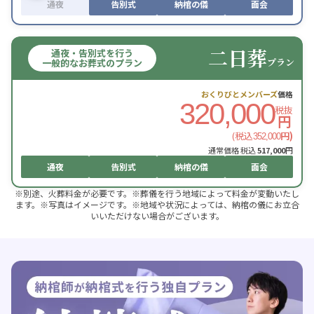
通夜
告別式
納棺の儀
面会
二日葬
通夜・告別式を行う
プラン
一般的なお葬式のプラン
おくりびとメンバーズ
価格
320,000
税抜
円
(税込
円)
352,000
通常価格 税込
517,000
円
通夜
告別式
納棺の儀
面会
※別途、火葬料金が必要です。※葬儀を行う地域によって料金が変動いたし
ます。※写真はイメージです。※地域や状況によっては、納棺の儀にお立合
いいただけない場合がございます。