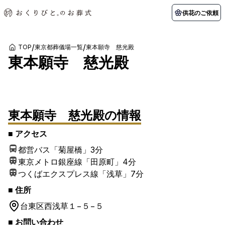
供花のご依頼
/
/
TOP
東京都葬儀場一覧
東本願寺 慈光殿
東本願寺 慈光殿
初めての方へ
お客様の声
葬儀の知識
関東エリア
1
/
1
枚
初めての方へ
ご葬儀事例
葬儀の知識
納棺の儀とは？
お客様の声
供花のご依頼
東京都
埼玉県
葬儀の流れ
よくある質問
会員制度
東本願寺 慈光殿
の情報
アフターサポート
千葉県
神奈川県
■ アクセス
北海道エリア
都営バス「菊屋橋」
3分
会社を知る
東京メトロ銀座線「田原町」
4分
スタッフ一覧
採用情報
札幌市
函館市
つくばエクスプレス線「浅草」
7分
会社概要
店舗用地募集
■ 住所
台東区
西浅草１−５−５
■ お問い合わせ