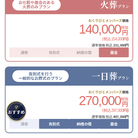
火葬
お化粧や面会のある
プラン
火葬のみプラン
おくりびとメンバーズ
価格
140,000
税抜
円
(税込
円)
154,000
通常価格 税込
231,000
円
通夜
告別式
納棺の儀
面会
一日葬
告別式を行う
プラン
一般的なお葬式のプラン
おくりびとメンバーズ
価格
270,000
税抜
円
(税込
円)
297,000
通常価格 税込
407,000
円
通夜
告別式
納棺の儀
面会