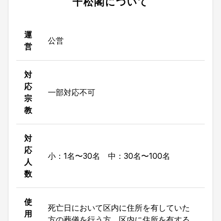
千松閣
について
運
公営
営
対
応
一部対応不可
宗
教
対
応
小：1名〜30名 中：30名〜100名
人
数
使
死亡日において区内に住所を有していた
用
方の葬儀を行う方。区内に住所を有する