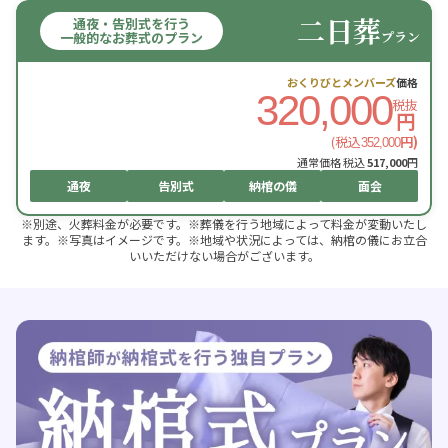
二日葬
通夜・告別式を行う
プラン
一般的なお葬式のプラン
おくりびとメンバーズ
価格
320,000
税抜
円
(税込
円)
352,000
通常価格 税込
517,000
円
通夜
告別式
納棺の儀
面会
※別途、火葬料金が必要です。※葬儀を行う地域によって料金が変動いたし
ます。※写真はイメージです。※地域や状況によっては、納棺の儀にお立合
いいただけない場合がございます。