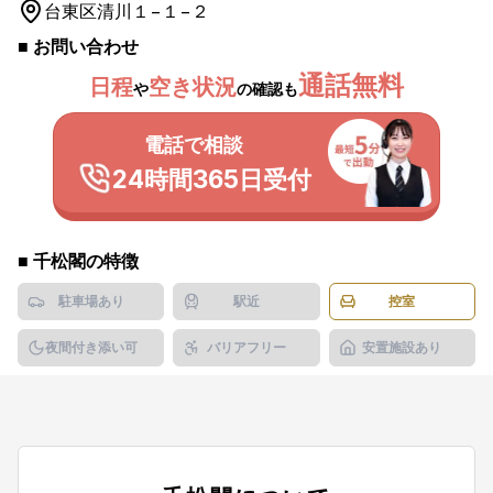
台東区
清川１−１−２
■ お問い合わせ
通話無料
日程
空き状況
や
の確認も
電話で相談
24時間365日受付
■
千松閣
の特徴
駐車場あり
駅近
控室
夜間付き添い可
バリアフリー
安置施設あり