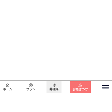
会員登録で
最大15万円割引
ホーム
プラン
葬儀場
お急ぎの方
関東エリア
電話をかける
無料で
資料請求
無料・24時間365日対応
東京都
埼玉県