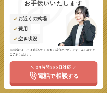
お手伝いいたします
お近くの式場
費用
空き状況
※地域によっては対応いたしかねる場合がございます。あらかじめ
ご了承ください。
＼ 24時間365日対応 ／
電話
相談
で
する