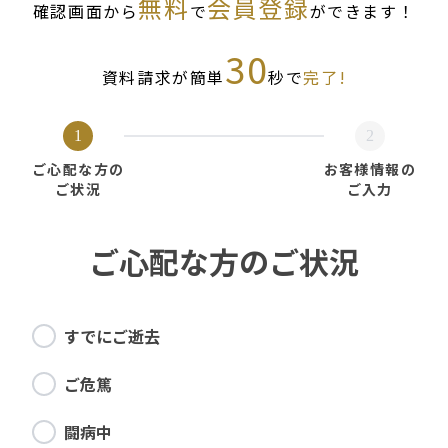
無料
会員登録
確認画面から
で
ができます！
30
資料請求が簡単
秒で
完了!
1
2
ご心配な方の
お客様情報の
ご状況
ご入力
ご心配な方のご状況
すでにご逝去
ご危篤
闘病中