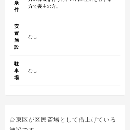
条
方で喪主の方。
件
安
置
なし
施
設
駐
車
なし
場
台東区が区民斎場として借上げている