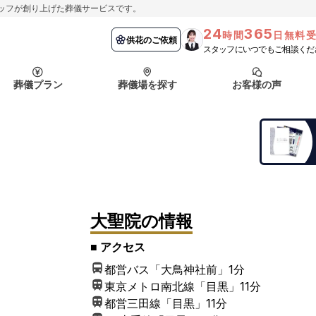
ッフが創り上げた葬儀サービスです。
24
365
時間
日無料
納棺の儀とは？
埼玉県
お客様の声
供花のご依頼
葬儀の流れ
千葉県
よくある質問
供花のご依頼
スタッフにいつでもご相談くだ
ート
葬儀プラン
葬儀場を探す
お客様の声
函館市
採用情報
会社概要
納棺の儀とは？
埼玉県
お客様の声
供花のご依頼
葬儀の流れ
千葉県
よくある質問
ート
函館市
大聖院
の情報
採用情報
会社概要
■ アクセス
都営バス「大鳥神社前」
1分
東京メトロ南北線「目黒」
11分
都営三田線「目黒」
11分