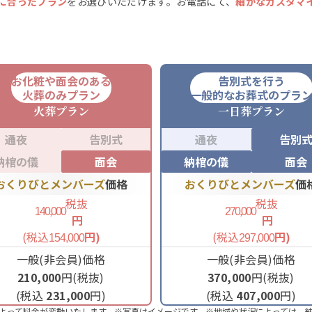
に合ったプラン
をお選びいただけます。お電話にて、
細かなカスタマ
お化粧や面会のある
告別式を行う
火葬のみプラン
一般的なお葬式のプラ
火葬
プラン
一日葬
プラン
通夜
告別式
通夜
告別
納棺の儀
面会
納棺の儀
面会
おくりびとメンバーズ
価格
おくりびとメンバーズ
価
税抜
税抜
140,000
270,000
円
円
(税込
円)
(税込
円)
154,000
297,000
一般(非会員)価格
一般(非会員)価格
210,000
円(税抜)
370,000
円(税抜)
(税込
231,000
円)
(税込
407,000
円)
よって料金が変動いたします。※写真はイメージです。※地域や状況によっては、