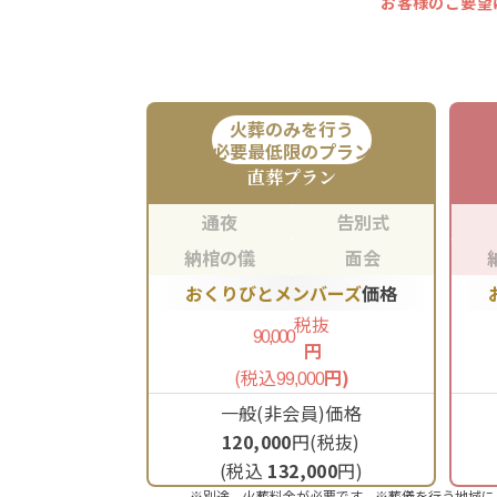
お客様のご要望
火葬のみを行う
必要最低限のプラン
直葬
プラン
通夜
告別式
納棺の儀
面会
おくりびとメンバーズ
価格
税抜
90,000
円
(税込
円)
99,000
一般(非会員)価格
120,000
円(税抜)
(税込
132,000
円)
※別途、火葬料金が必要です。※葬儀を行う地域に