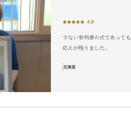
夜
え
葬
ら
北海