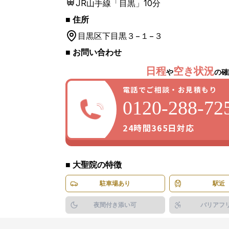
JR山手線「目黒」
10分
■ 住所
目黒区
下目黒３−１−３
1
/
1
枚
■ お問い合わせ
日程
空き状況
や
の確
電話でご相談・お見積もり
0120-288-72
24時間365日対応
■
大聖院
の特徴
駐車場あり
駅近
夜間付き添い可
バリアフ