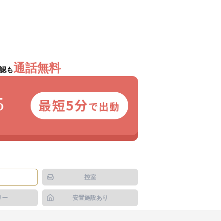
通話無料
認も
5
最短5分
で出動
控室
リー
安置施設あり