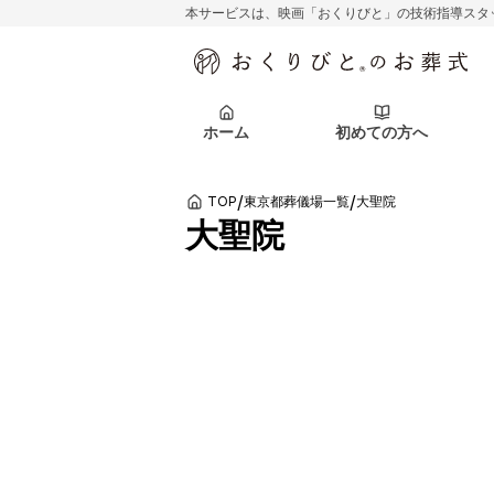
本サービスは、映画「おくりびと」の技術指導スタ
初めての方へ
関東エリア
お客様の声
葬儀の知識
初めての方へ
東京都
ご葬儀事例
葬儀の知識
アフターサポ
ホーム
初めての方へ
北海道エリア
札幌市
会社を知る
スタッフ一覧
/
/
TOP
東京都葬儀場一覧
大聖院
初めての方へ
関東エリア
お客様の声
葬儀の知識
初めての方へ
東京都
ご葬儀事例
葬儀の知識
大聖院
アフターサポ
北海道エリア
札幌市
会社を知る
スタッフ一覧