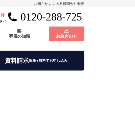
お知らせ
よくある質問
会社概要
0120-288-725
受付
会員制度
神奈川県
さい
葬儀の知識
お急ぎの方
店舗用地募集
会員制度
神奈川県
資料請求
簡単+無料でお申し込み
店舗用地募集