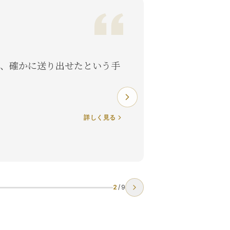
4.8
遅くに亡くなったので、どの葬儀屋さんも対応してもら
なくてどうしようと思っていました。「おくりびとのお
式」に連絡をしたんです。最終的にはすぐに対応しても
えて助かりました。
道
詳しく見る
3
/
9