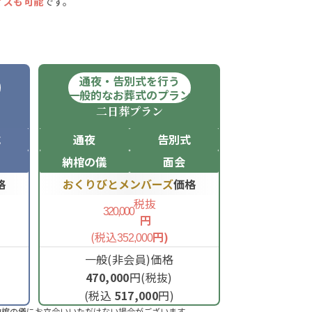
イズも可能
です。
通夜・告別式を行う
ン
一般的なお葬式のプラン
二日葬
プラン
式
通夜
告別式
納棺の儀
面会
格
おくりびとメンバーズ
価格
税抜
320,000
円
(税込
円)
352,000
一般(非会員)価格
470,000
円(税抜)
(税込
517,000
円)
納棺の儀にお立合いいただけない場合がございます。