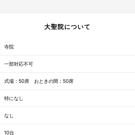
大聖院
について
寺院
一部対応不可
式場：50席 おときの間：50席
特になし
なし
10台