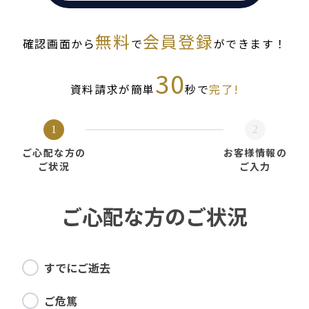
無料
会員登録
確認画面から
で
ができます！
30
資料請求が簡単
秒で
完了!
1
2
ご心配な方の
お客様情報の
ご状況
ご入力
ご心配な方のご状況
すでにご逝去
ご危篤