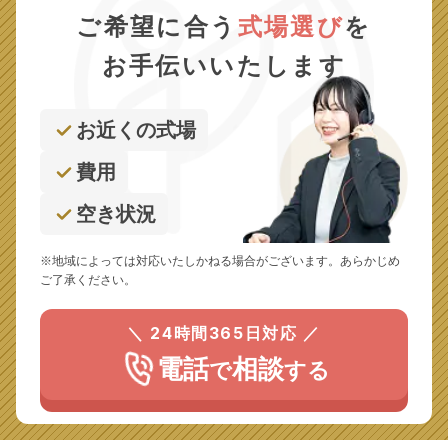
ご希望に合う
式場選び
を
お手伝いいたします
お近くの式場
費用
空き状況
※地域によっては対応いたしかねる場合がございます。あらかじめ
ご了承ください。
＼ 24時間365日対応 ／
電話
相談
で
する