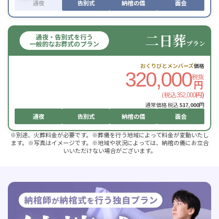
通夜
告別式
納棺の儀
面会
二日葬
通夜・告別式を行う
プラン
一般的なお葬式のプラン
おくりびとメンバーズ
価格
320,000
税抜
円
(税込
円)
352,000
通常価格 税込
517,000
円
通夜
告別式
納棺の儀
面会
※別途、火葬料金が必要です。※葬儀を行う地域によって料金が変動いたし
ます。※写真はイメージです。※地域や状況によっては、納棺の儀にお立合
いいただけない場合がございます。