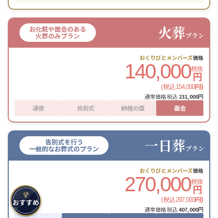
火葬
お化粧や面会のある
プラン
火葬のみプラン
おくりびとメンバーズ
価格
140,000
税抜
円
(税込
円)
154,000
通常価格 税込
231,000
円
通夜
告別式
納棺の儀
面会
一日葬
告別式を行う
プラン
一般的なお葬式のプラン
おくりびとメンバーズ
価格
270,000
税抜
円
(税込
円)
297,000
通常価格 税込
407,000
円