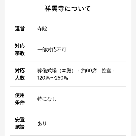
祥雲寺
について
運営
寺院
対応
一部対応不可
宗教
対応
葬儀式場（本殿）：約60席 控室：
人数
120席〜250席
使用
特になし
条件
安置
あり
施設