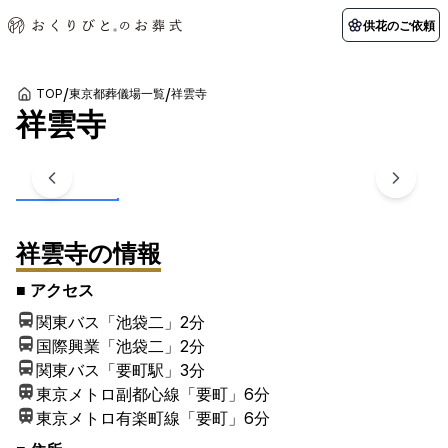
供花のご依頼
/
/
TOP
東京都葬儀場一覧
祥雲寺
祥雲寺
初めての方へ
お客様の声
葬儀の知識
関東エリア
1
/
6
枚
初めての方へ
ご葬儀事例
葬儀の知識
納棺の儀とは？
お客様の声
供花のご依頼
東京都
埼玉県
葬儀の流れ
よくある質問
会員制度
アフターサポート
祥雲寺
の情報
千葉県
神奈川県
北海道エリア
■ アクセス
会社を知る
関東バス「池袋二」
2分
スタッフ一覧
採用情報
札幌市
函館市
国際興業「池袋二」
2分
関東バス「要町駅」
3分
会社概要
店舗用地募集
東京メトロ副都心線「要町」
6分
東京メトロ有楽町線「要町」
6分