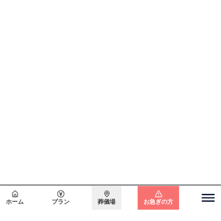
会員登録で
最大15万円割引
ホーム
プラン
葬儀場
お急ぎの方
関東エリア
電話をかける
無料で
資料請求