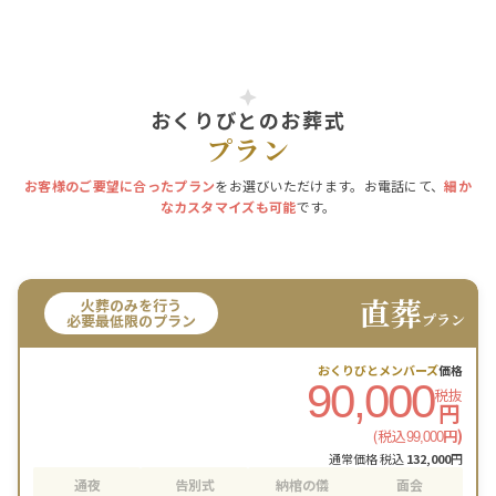
おくりびとのお葬式
プラン
お客様のご要望に合ったプラン
をお選びいただけます。お電話にて、
細か
なカスタマイズも可能
です。
直葬
火葬のみを行う
プラン
必要最低限のプラン
おくりびとメンバーズ
価格
90,000
税抜
円
(税込
円)
99,000
通常価格 税込
132,000
円
通夜
告別式
納棺の儀
面会