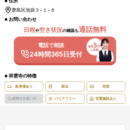
■ 住所
豊島区
池袋３−１−６
■ お問い合わせ
通話無料
日程
空き状況
や
の確認も
電話で相談
24時間365日受付
■
祥雲寺
の特徴
駐車場あり
駅近
控室
夜間付き添い可
バリアフリー
安置施設あり