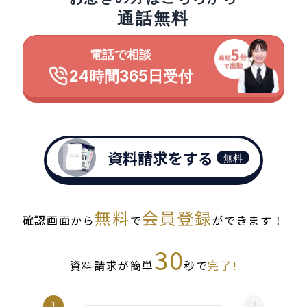
通話無料
電話で相談
24時間365日受付
資料請求をする
無料
無料
会員登録
確認画面から
で
ができます！
30
資料請求が簡単
秒で
完了!
1
2