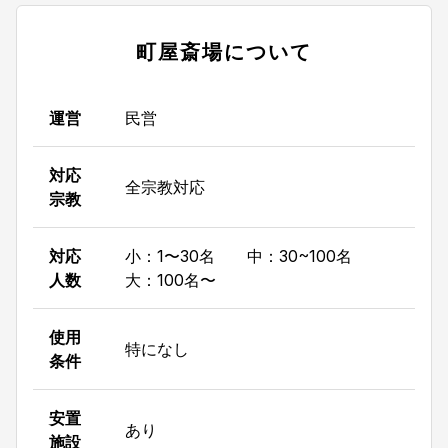
町屋斎場
について
運営
民営
対応
全宗教対応
宗教
対応
小：1〜30名 中：30~100名
人数
大：100名〜
使用
特になし
条件
安置
あり
施設