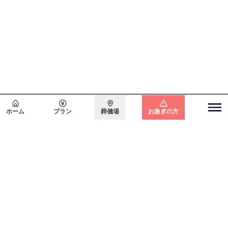
会員登録で
最大15万円割引
ホーム
プラン
葬儀場
お急ぎの方
関東エリア
電話をかける
無料で
資料請求
無料・24時間365日対応
東京都
埼玉県
千葉県
神奈川県
北海道エリア
札幌市
函館市