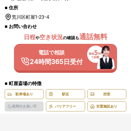
■ 住所
荒川区
町屋1-23-4
■ お問い合わせ
通話無料
日程
空き状況
や
の確認も
電話で相談
24時間365日受付
■
町屋斎場
の特徴
駐車場あり
駅近
控室
夜間付き添い可
バリアフリー
安置施設あり