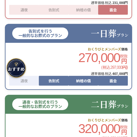
通常価格 税込
231,000
円
通夜
告別式
納棺の儀
面会
一日葬
告別式を行う
プラン
一般的なお葬式のプラン
おくりびとメンバーズ
価格
270,000
税抜
円
(税込
円)
297,000
通常価格 税込
407,000
円
通夜
告別式
納棺の儀
面会
二日葬
通夜・告別式を行う
プラン
一般的なお葬式のプラン
おくりびとメンバーズ
価格
320,000
税抜
円