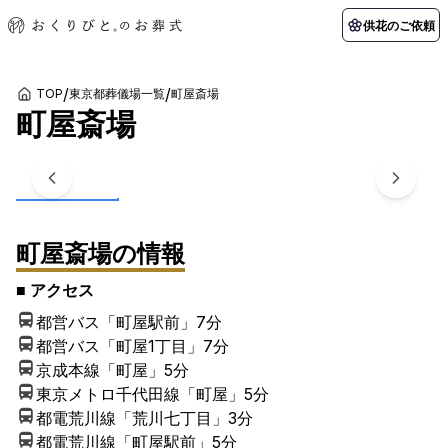
供花のご依頼
/
/
TOP
東京都葬儀場一覧
町屋斎場
町屋斎場
初めての方へ
お客様の声
葬儀の知識
関東エリア
1
/
4
枚
初めての方へ
ご葬儀事例
葬儀の知識
納棺の儀とは？
お客様の声
供花のご依頼
東京都
埼玉県
葬儀の流れ
よくある質問
会員制度
アフターサポート
町屋斎場
の情報
千葉県
神奈川県
北海道エリア
■ アクセス
会社を知る
都営バス「町屋駅前」
7分
スタッフ一覧
採用情報
札幌市
函館市
都営バス「町屋1丁目」
7分
京成本線「町屋」
5分
会社概要
店舗用地募集
東京メトロ千代田線「町屋」
5分
都電荒川線「荒川七丁目」
3分
都電荒川線「町屋駅前」
5分