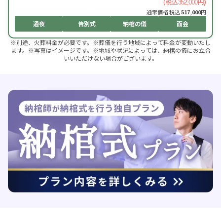
(税込
円)
352,000
通常価格 税込
517,000
円
通夜
告別式
納棺の儀
面会
※別途、火葬料金が必要です。※葬儀を行う地域によって料金が変動いたし
ます。※写真はイメージです。※地域や状況によっては、納棺の儀にお立合
いいただけない場合がございます。