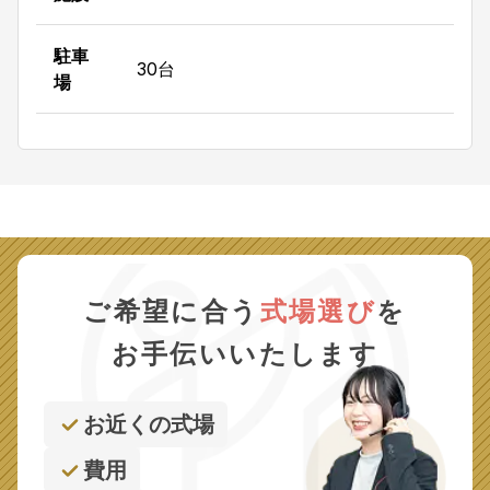
駐車
30台
場
ご希望に合う
式場選び
を
お手伝いいたします
お近くの式場
費用