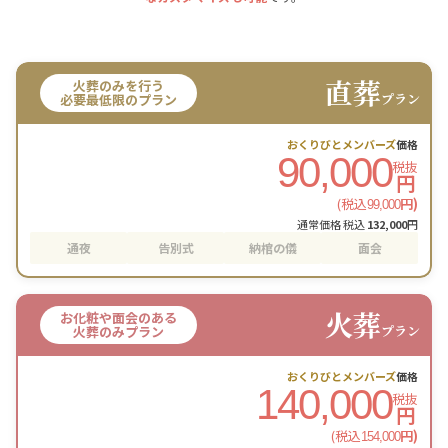
直葬
火葬のみを行う
プラン
必要最低限のプラン
おくりびとメンバーズ
価格
90,000
税抜
円
(税込
円)
99,000
通常価格 税込
132,000
円
通夜
告別式
納棺の儀
面会
火葬
お化粧や面会のある
プラン
火葬のみプラン
おくりびとメンバーズ
価格
140,000
税抜
円
(税込
円)
154,000