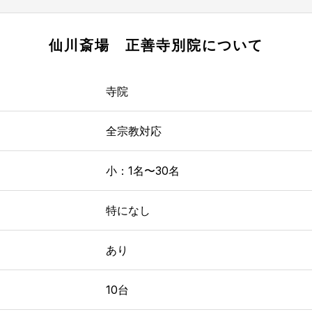
仙川斎場 正善寺別院
について
寺院
全宗教対応
小：1名〜30名
特になし
あり
10台