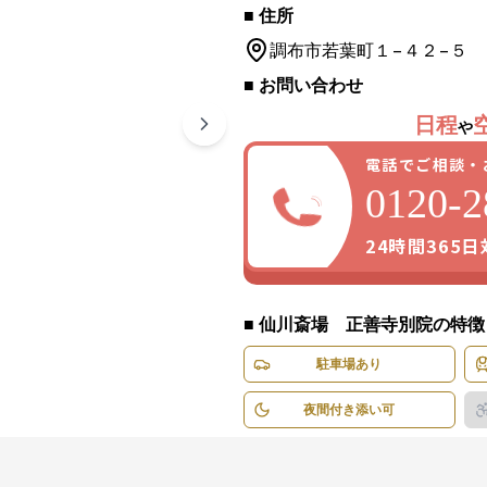
■ 住所
調布市
若葉町１−４２−５
■ お問い合わせ
1
/
4
枚
日程
や
電話でご相談・
0120-2
24時間365
■
仙川斎場 正善寺別院
の特徴
駐車場あり
夜間付き添い可