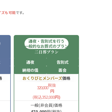
イズも可能
です。
通夜・告別式を行う
ン
一般的なお葬式のプラン
二日葬
プラン
式
通夜
告別式
納棺の儀
面会
格
おくりびとメンバーズ
価格
税抜
320,000
円
(税込
円)
352,000
一般(非会員)価格
470,000
円(税抜)