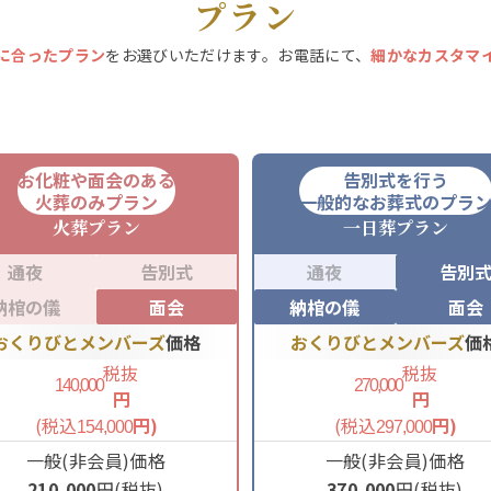
プラン
に合ったプラン
をお選びいただけます。お電話にて、
細かなカスタマ
お化粧や面会のある
告別式を行う
火葬のみプラン
一般的なお葬式のプラ
火葬
プラン
一日葬
プラン
通夜
告別式
通夜
告別
納棺の儀
面会
納棺の儀
面会
おくりびとメンバーズ
価格
おくりびとメンバーズ
価
税抜
税抜
140,000
270,000
円
円
(税込
円)
(税込
円)
154,000
297,000
一般(非会員)価格
一般(非会員)価格
210,000
円(税抜)
370,000
円(税抜)