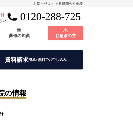
お知らせ
よくある質問
会社概要
0120-288-725
受付
会員制度
神奈川県
さい
葬儀の知識
お急ぎの方
店舗用地募集
会員制度
神奈川県
資料請求
簡単+無料でお申し込み
院
の情報
店舗用地募集
2分