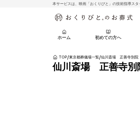
本サービスは、映画「おくりびと」の技術指導スタ
初めての方へ
関東エリア
お客様の声
葬儀の知識
初めての方へ
東京都
ご葬儀事例
葬儀の知識
アフターサポ
ホーム
初めての方へ
北海道エリア
札幌市
会社を知る
スタッフ一覧
/
/
TOP
東京都葬儀場一覧
仙川斎場 正善寺別院
初めての方へ
関東エリア
お客様の声
葬儀の知識
初めての方へ
東京都
ご葬儀事例
葬儀の知識
仙川斎場 正善寺別
アフターサポ
北海道エリア
札幌市
会社を知る
スタッフ一覧