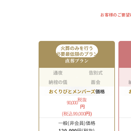
お客様のご要望
火葬のみを行う
必要最低限のプラン
直葬
プラン
通夜
告別式
納棺の儀
面会
おくりびとメンバーズ
価格
税抜
90,000
円
(税込
円)
99,000
一般(非会員)価格
120,000
円(税抜)