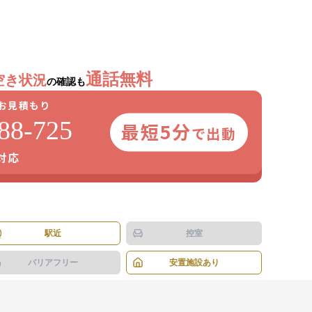
1
/
4
枚
通話無料
空き状況
の確認も
お見積もり
88-725
最短5分
で出動
日対応
駅近
控室
バリアフリー
安置施設あり