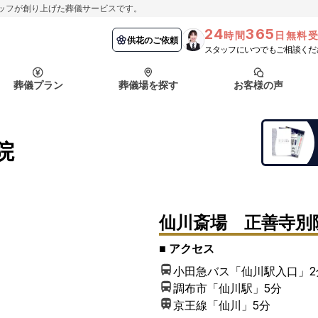
ッフが創り上げた葬儀サービスです。
24
365
時間
日無料
納棺の儀とは？
埼玉県
お客様の声
供花のご依頼
葬儀の流れ
千葉県
よくある質問
供花のご依頼
スタッフにいつでもご相談くだ
ート
葬儀プラン
葬儀場を探す
お客様の声
函館市
採用情報
会社概要
納棺の儀とは？
埼玉県
お客様の声
供花のご依頼
葬儀の流れ
千葉県
よくある質問
院
ート
函館市
仙川斎場 正善寺別
採用情報
会社概要
■ アクセス
小田急バス「仙川駅入口」
調布市「仙川駅」
5分
京王線「仙川」
5分