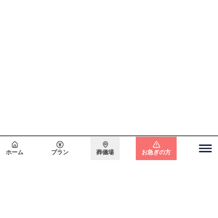
会員登録で
最大15万円割引
ホーム
プラン
葬儀場
お急ぎの方
関東エリア
電話をかける
無料で
資料請求
無料・24時間365日対応
東京都
埼玉県
千葉県
神奈川県