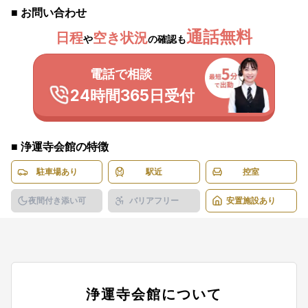
■ お問い合わせ
通話無料
日程
空き状況
や
の確認も
電話で相談
24時間365日受付
■
浄運寺会館
の特徴
駐車場あり
駅近
控室
夜間付き添い可
バリアフリー
安置施設あり
浄運寺会館
について