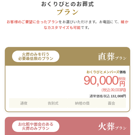
おくりびとのお葬式
プラン
お客様のご要望に合ったプラン
をお選びいただけます。お電話にて、
細か
なカスタマイズも可能
です。
直葬
火葬のみを行う
プラン
必要最低限のプラン
おくりびとメンバーズ
価格
90,000
税抜
円
(税込
円)
99,000
通常価格 税込
132,000
円
通夜
告別式
納棺の儀
面会
火葬
お化粧や面会のある
プラン
火葬のみプラン