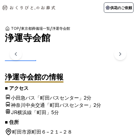
供花のご依頼
/
/
TOP
東京都葬儀場一覧
浄運寺会館
浄運寺会館
初めての方へ
お客様の声
葬儀の知識
関東エリア
1
/
3
枚
初めての方へ
ご葬儀事例
葬儀の知識
納棺の儀とは？
お客様の声
供花のご依頼
東京都
埼玉県
葬儀の流れ
よくある質問
会員制度
アフターサポート
浄運寺会館
の情報
千葉県
神奈川県
北海道エリア
■ アクセス
会社を知る
小田急バス「町田バスセンター」
2分
スタッフ一覧
採用情報
札幌市
函館市
神奈川中央交通「町田バスセンター」
2分
JR横浜線「町田」
5分
会社概要
店舗用地募集
■ 住所
町田市
原町田６−２１−２８