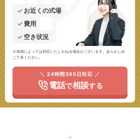
お近くの式場
費用
空き状況
※地域によっては対応いたしかねる場合がございます。あらかじめ
ご了承ください。
＼ 24時間365日対応 ／
電話
相談
で
する