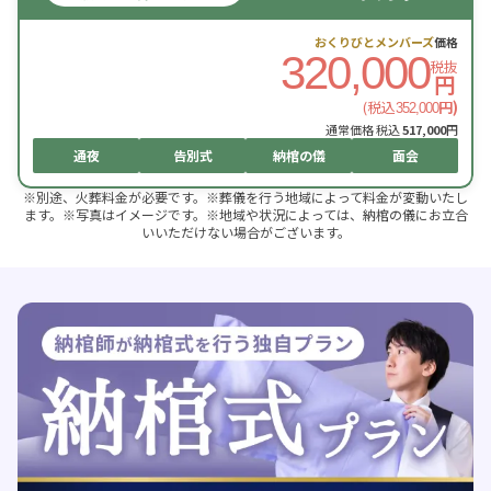
おくりびとメンバーズ
価格
320,000
税抜
円
(税込
円)
352,000
通常価格 税込
517,000
円
通夜
告別式
納棺の儀
面会
※別途、火葬料金が必要です。※葬儀を行う地域によって料金が変動いたし
ます。※写真はイメージです。※地域や状況によっては、納棺の儀にお立合
いいただけない場合がございます。