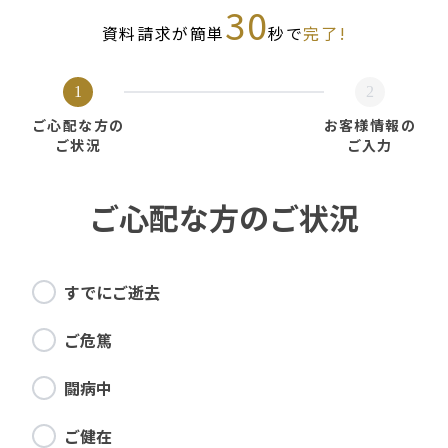
30
資料請求が簡単
秒で
完了!
1
2
ご心配な方の
お客様情報の
ご状況
ご入力
ご心配な方のご状況
すでにご逝去
ご危篤
闘病中
ご健在