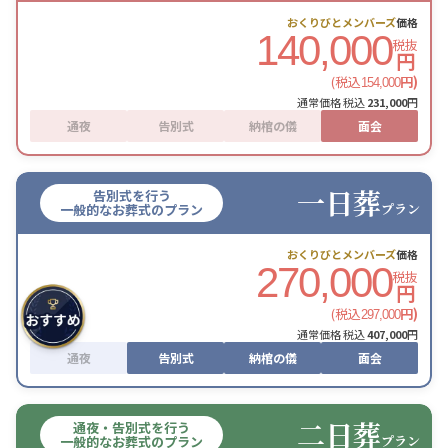
おくりびとメンバーズ
価格
140,000
税抜
円
(税込
円)
154,000
通常価格 税込
231,000
円
通夜
告別式
納棺の儀
面会
一日葬
告別式を行う
プラン
一般的なお葬式のプラン
おくりびとメンバーズ
価格
270,000
税抜
円
(税込
円)
297,000
通常価格 税込
407,000
円
通夜
告別式
納棺の儀
面会
二日葬
通夜・告別式を行う
プラン
一般的なお葬式のプラン