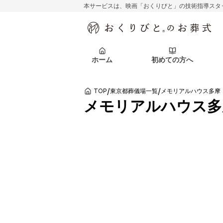
本サービスは、映画「おくりびと」の技術指導スタ
初めての方へ
関東エリア
お客様の声
葬儀の知識
初めての方へ
東京都
ご葬儀事例
葬儀の知識
アフターサポ
ホーム
初めての方へ
北海道エリア
札幌市
会社を知る
スタッフ一覧
/
/
TOP
東京都葬儀場一覧
メモリアルハウス多摩
初めての方へ
関東エリア
お客様の声
葬儀の知識
初めての方へ
東京都
ご葬儀事例
葬儀の知識
メモリアルハウス多
アフターサポ
北海道エリア
札幌市
会社を知る
スタッフ一覧