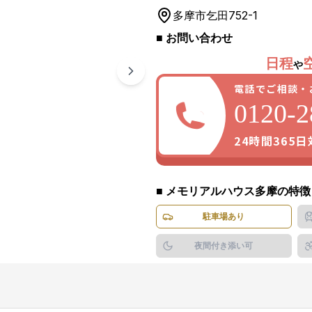
多摩市
乞田752-1
■ お問い合わせ
1
/
4
枚
日程
や
電話でご相談・
0120-2
24時間365
■
メモリアルハウス多摩
の特徴
駐車場あり
夜間付き添い可