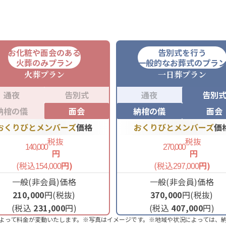
お化粧や面会のある
告別式を行う
火葬のみプラン
一般的なお葬式のプラ
火葬
プラン
一日葬
プラン
通夜
告別式
通夜
告別
納棺の儀
面会
納棺の儀
面会
おくりびとメンバーズ
価格
おくりびとメンバーズ
価
税抜
税抜
140,000
270,000
円
円
(税込
円)
(税込
円)
154,000
297,000
一般(非会員)価格
一般(非会員)価格
210,000
円(税抜)
370,000
円(税抜)
(税込
231,000
円)
(税込
407,000
円)
よって料金が変動いたします。※写真はイメージです。※地域や状況によっては、