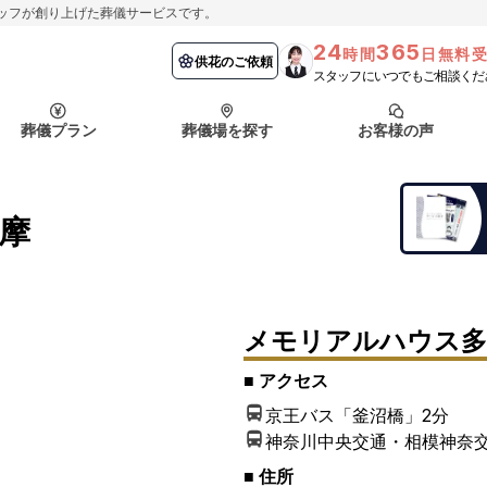
ッフが創り上げた葬儀サービスです。
24
365
時間
日無料
納棺の儀とは？
埼玉県
お客様の声
供花のご依頼
葬儀の流れ
千葉県
よくある質問
供花のご依頼
スタッフにいつでもご相談くだ
ート
葬儀プラン
葬儀場を探す
お客様の声
函館市
採用情報
会社概要
納棺の儀とは？
埼玉県
お客様の声
供花のご依頼
葬儀の流れ
千葉県
よくある質問
摩
ート
函館市
メモリアルハウス多
採用情報
会社概要
■ アクセス
京王バス「釜沼橋」
2分
神奈川中央交通・相模神奈
■ 住所