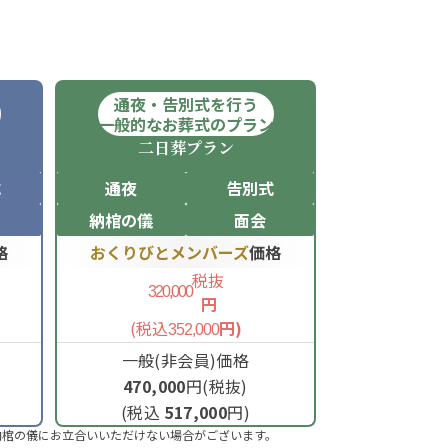
通夜・告別式を行う
ン
一般的なお葬式のプラン
二日葬
プラン
式
通夜
告別式
納棺の儀
面会
格
おくりびとメンバーズ
価格
税抜
320,000
円
(税込
円)
352,000
一般(非会員)価格
470,000
円(税抜)
(税込
517,000
円)
納棺の儀にお立合いいただけない場合がございます。