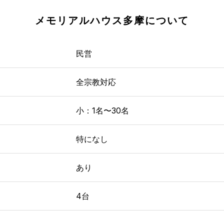
メモリアルハウス多摩
について
民営
全宗教対応
小：1名〜30名
特になし
あり
4台