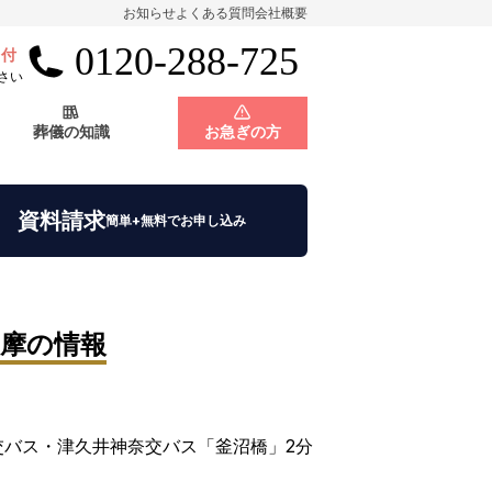
お知らせ
よくある質問
会社概要
0120-288-725
受付
会員制度
神奈川県
さい
葬儀の知識
お急ぎの方
店舗用地募集
会員制度
神奈川県
資料請求
簡単+無料でお申し込み
摩
の情報
店舗用地募集
交バス・津久井神奈交バス「釜沼橋」
2分