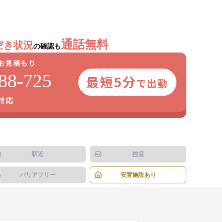
1
/
4
枚
通話無料
空き状況
の確認も
お見積もり
88-725
最短5分
で出動
日対応
駅近
控室
バリアフリー
安置施設あり