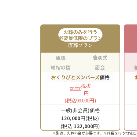
火葬のみを行う
必要最低限のプラン
直葬
プラン
通夜
告別式
納棺の儀
面会
おくりびとメンバーズ
価格
税抜
90,000
円
(税込
円)
99,000
一般(非会員)価格
120,000
円(税抜)
(税込
132,000
円)
※別途、火葬料金が必要です。※葬儀を行う地域に