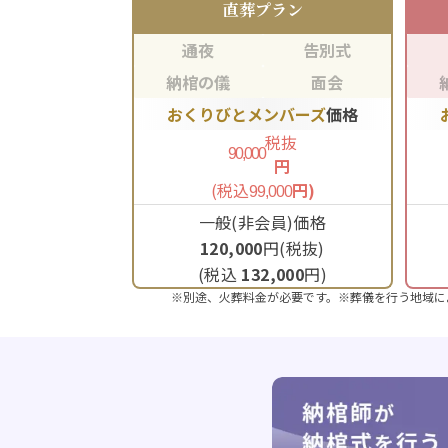
直葬
プラン
通夜
告別式
納棺の儀
面会
おくりびとメンバーズ
価格
税抜
90,000
円
(税込
円)
99,000
一般(非会員)価格
120,000
円(税抜)
(税込
132,000
円)
※別途、火葬料金が必要です。※葬儀を行う地域に