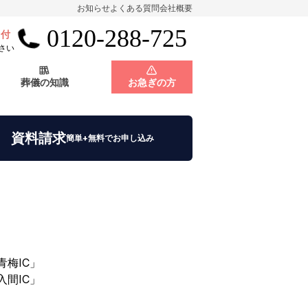
お知らせ
よくある質問
会社概要
0120-288-725
受付
会員制度
神奈川県
さい
葬儀の知識
お急ぎの方
店舗用地募集
会員制度
神奈川県
資料請求
簡単+無料でお申し込み
店舗用地募集
青梅IC」
入間IC」