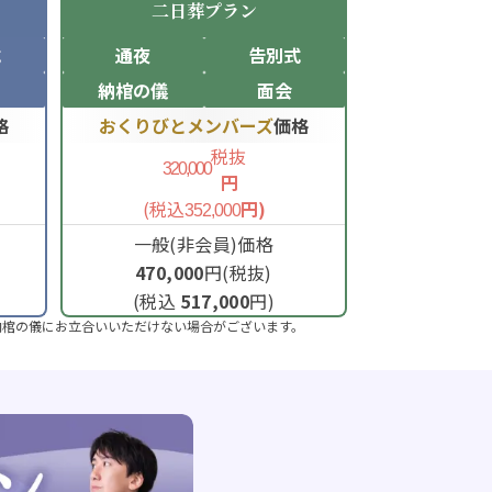
二日葬
プラン
式
通夜
告別式
納棺の儀
面会
格
おくりびとメンバーズ
価格
税抜
320,000
円
(税込
円)
352,000
一般(非会員)価格
470,000
円(税抜)
(税込
517,000
円)
納棺の儀にお立合いいただけない場合がございます。