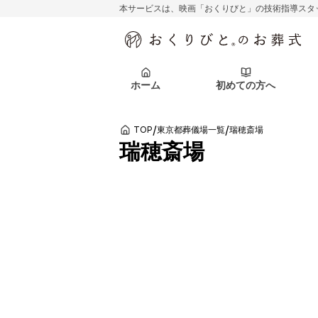
本サービスは、映画「おくりびと」の技術指導スタ
初めての方へ
関東エリア
お客様の声
葬儀の知識
初めての方へ
東京都
ご葬儀事例
葬儀の知識
アフターサポ
ホーム
初めての方へ
北海道エリア
札幌市
会社を知る
スタッフ一覧
/
/
TOP
東京都葬儀場一覧
瑞穂斎場
初めての方へ
関東エリア
お客様の声
葬儀の知識
初めての方へ
東京都
ご葬儀事例
葬儀の知識
瑞穂斎場
アフターサポ
北海道エリア
札幌市
会社を知る
スタッフ一覧