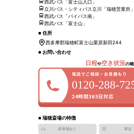
西武バス「富士山入口」
立川バス・シティバス立川「瑞穂営業所
西武バス「バイパス南」
西武バス「富士山」
■ 住所
1
/
1
枚
西多摩郡瑞穂町
富士山栗原新田244
■ お問い合わせ
日程
空き状況
や
の確
電話でご相談・お見積もり
0120-288-72
24時間365日対応
■
瑞穂斎場
の特徴
駐車場あり
駅近