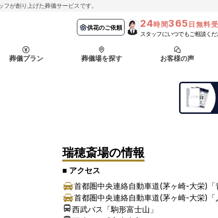
ッフが創り上げた葬儀サービスです。
24
365
時間
日無料
納棺の儀とは？
埼玉県
お客様の声
供花のご依頼
葬儀の流れ
千葉県
よくある質問
供花のご依頼
スタッフにいつでもご相談くだ
ート
葬儀プラン
葬儀場を探す
お客様の声
函館市
採用情報
会社概要
納棺の儀とは？
埼玉県
お客様の声
供花のご依頼
葬儀の流れ
千葉県
よくある質問
ート
函館市
瑞穂斎場
の情報
採用情報
会社概要
■ アクセス
首都圏中央連絡自動車道(茅ヶ崎-大栄)「
首都圏中央連絡自動車道(茅ヶ崎-大栄)「
西武バス「駒形富士山」