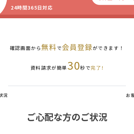
24時間365日対応
無料
会員登録
確認画面から
で
ができます！
30
資料請求が簡単
秒で
完了!
状況
お
ご心配な方のご状況