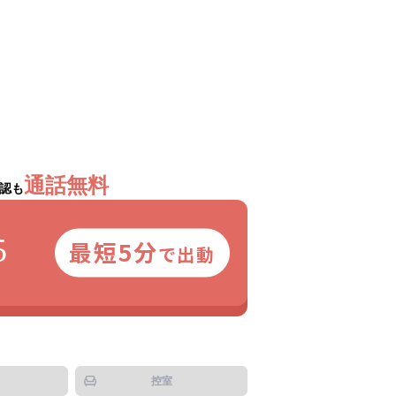
」
通話無料
認も
5
最短5分
で出動
控室