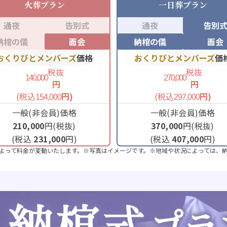
火葬
プラン
一日葬
プラン
通夜
告別式
通夜
告別
納棺の儀
面会
納棺の儀
面会
おくりびとメンバーズ
価格
おくりびとメンバーズ
価
税抜
税抜
140,000
270,000
円
円
(税込
円)
(税込
円)
154,000
297,000
一般(非会員)価格
一般(非会員)価格
210,000
円(税抜)
370,000
円(税抜)
(税込
231,000
円)
(税込
407,000
円)
よって料金が変動いたします。※写真はイメージです。※地域や状況によっては、