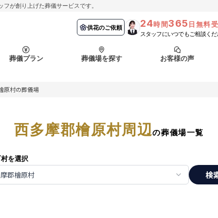
ッフが創り上げた葬儀サービスです。
24
365
時間
日無料
納棺の儀とは？
埼玉県
お客様の声
供花のご依頼
葬儀の流れ
千葉県
よくある質問
供花のご依頼
スタッフにいつでもご相談くだ
ート
葬儀プラン
葬儀場を探す
お客様の声
函館市
採用情報
会社概要
檜原村の葬儀場
納棺の儀とは？
埼玉県
お客様の声
供花のご依頼
葬儀の流れ
千葉県
よくある質問
ート
西多摩郡檜原村周辺
函館市
の葬儀場一覧
採用情報
会社概要
町村を選択
検
多摩郡檜原村