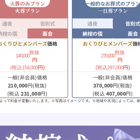
火葬のみプラン
一般的なお葬式のプラ
火葬
プラン
一日葬
プラン
通夜
告別式
通夜
告別
納棺の儀
面会
納棺の儀
面会
おくりびとメンバーズ
価格
おくりびとメンバーズ
価
税抜
税抜
140,000
270,000
円
円
(税込
円)
(税込
円)
154,000
297,000
一般(非会員)価格
一般(非会員)価格
210,000
円(税抜)
370,000
円(税抜)
(税込
231,000
円)
(税込
407,000
円)
よって料金が変動いたします。※写真はイメージです。※地域や状況によっては、