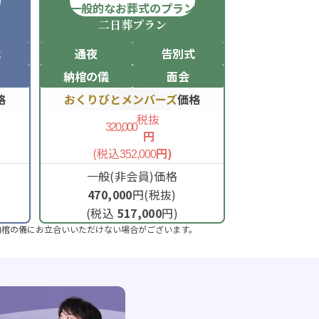
ン
一般的なお葬式のプラン
二日葬
プラン
式
通夜
告別式
納棺の儀
面会
格
おくりびとメンバーズ
価格
税抜
320,000
円
(税込
円)
352,000
一般(非会員)価格
470,000
円(税抜)
(税込
517,000
円)
納棺の儀にお立合いいただけない場合がございます。