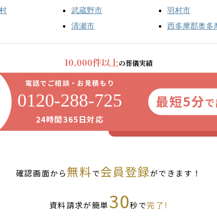
村
武蔵野市
羽村市
清瀬市
西多摩郡奥多
10,000件以上
の葬儀実績
電話でご相談・お見積もり
0120-288-725
最短5分
で
24時間365日対応
無料
会員登録
確認画面から
で
ができます！
30
資料請求が簡単
秒で
完了!