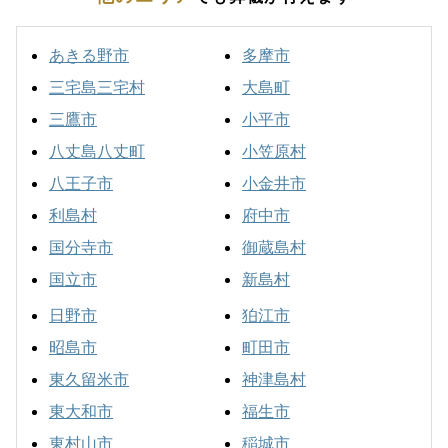
あきる野市
多摩市
三宅島三宅村
大島町
三鷹市
小平市
八丈島八丈町
小笠原村
八王子市
小金井市
利島村
府中市
国分寺市
御蔵島村
国立市
新島村
日野市
狛江市
昭島市
町田市
東久留米市
神津島村
東大和市
福生市
東村山市
稲城市