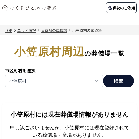
供花のご依頼
TOP
エリア選択
東京都の葬儀場
小笠原村の葬儀場
初めての方へ
お客様の声
葬儀の知識
関東エリア
小笠原村周辺
初めての方へ
ご葬儀事例
葬儀の知識
納棺の儀とは？
お客様の声
供花のご依頼
の葬儀場一覧
東京都
埼玉県
葬儀の流れ
よくある質問
会員制度
市区町村を選択
アフターサポート
千葉県
神奈川県
検索
小笠原村
北海道エリア
会社を知る
スタッフ一覧
採用情報
札幌市
函館市
小笠原村
には現在葬儀場情報がありません
会社概要
店舗用地募集
申し訳ございませんが、
小笠原村
には現在登録されて
いる葬儀場・斎場がありません。