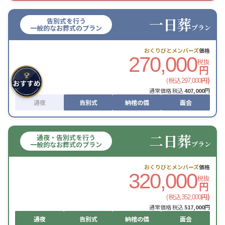
一日葬
告別式を行う
プラン
一般的なお葬式のプラン
おくりびとメンバーズ
価格
270,000
税抜
円
(税込
円)
297,000
通常価格 税込
407,000
円
通夜
告別式
納棺の儀
面会
二日葬
通夜・告別式を行う
プラン
一般的なお葬式のプラン
おくりびとメンバーズ
価格
320,000
税抜
円
(税込
円)
352,000
通常価格 税込
517,000
円
通夜
告別式
納棺の儀
面会