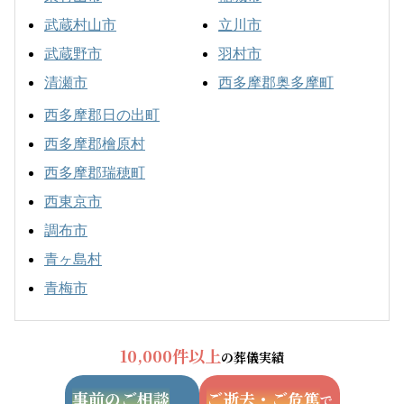
武蔵村山市
立川市
武蔵野市
羽村市
清瀬市
西多摩郡奥多摩町
西多摩郡日の出町
西多摩郡檜原村
西多摩郡瑞穂町
西東京市
調布市
青ヶ島村
青梅市
10,000件以上
の葬儀実績
事前のご相談
ご逝去・ご危篤
で