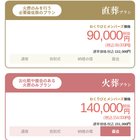
直葬
火葬のみを行う
プラン
必要最低限のプラン
おくりびとメンバーズ
価格
90,000
税抜
円
(税込
円)
99,000
通常価格 税込
132,000
円
通夜
告別式
納棺の儀
面会
火葬
お化粧や面会のある
プラン
火葬のみプラン
おくりびとメンバーズ
価格
140,000
税抜
円
(税込
円)
154,000
通常価格 税込
231,000
円
通夜
告別式
納棺の儀
面会