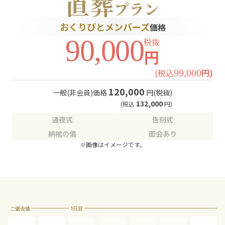
直葬
プラン
おくりびとメンバーズ
価格
90,000
税抜
円
(税込
円)
99,000
120,000
一般(非会員)価格
円(税抜)
132,000
(税込
円)
通夜式
告別式
納棺の儀
面会あり
※画像はイメージです。
ご逝去後
1日目