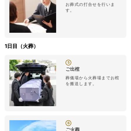
お葬式の打合せを行いま
す。
1日目（火葬）
5
ご出棺
葬儀場から火葬場までお棺
を搬送します。
6
ご火葬