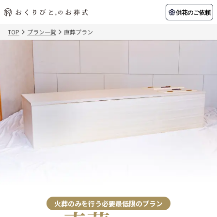
供花のご依頼
TOP
プラン一覧
直葬プラン
初めての方へ
お客様の声
葬儀の知識
関東エリア
初めての方へ
ご葬儀事例
葬儀の知識
納棺の儀とは？
お客様の声
供花のご依頼
東京都
埼玉県
葬儀の流れ
よくある質問
会員制度
アフターサポート
千葉県
神奈川県
北海道エリア
会社を知る
スタッフ一覧
採用情報
札幌市
函館市
会社概要
店舗用地募集
火葬のみを行う必要最低限のプラン