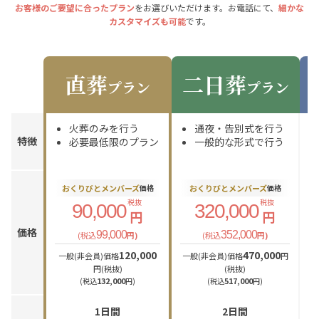
お客様のご要望に合ったプラン
をお選びいただけます。お電話にて、
細かな
カスタマイズも可能
です。
直葬
二日葬
プラン
プラン
火葬のみを行う
通夜・告別式を行う
特徴
必要最低限のプラン
一般的な形式で行う
おくりびとメンバーズ
おくりびとメンバーズ
価格
価格
税抜
税抜
90,000
320,000
円
円
価格
99,000
352,000
(税込
円)
(税込
円)
120,000
470,000
一般(非会員)価格
一般(非会員)価格
円
一
円(税抜)
(税抜)
132,000
517,000
(税込
円)
(税込
円)
1日間
2日間