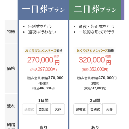
一日葬
二日葬
プラン
プラン
告別式を行う
通夜・告別式を行う
特徴
通夜は行わない
一般的な形式で行う
おくりびとメンバーズ
おくりびとメンバーズ
価格
価格
税抜
税抜
270,000
320,000
円
円
価格
297,000
352,000
(税込
円)
(税込
円)
370,000
470,000
一般(非会員)価格
一般(非会員)価格
円
一
円(税抜)
(税抜)
407,000
517,000
(税込
円)
(税込
円)
1日間
2日間
流れ
通夜式
告別式
火葬
通夜式
告別式
火葬
納棺
あり
あり