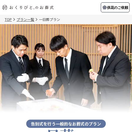
供花のご依頼
TOP
プラン一覧
一日葬プラン
初めての方へ
お客様の声
葬儀の知識
関東エリア
初めての方へ
ご葬儀事例
葬儀の知識
納棺の儀とは？
お客様の声
供花のご依頼
東京都
埼玉県
葬儀の流れ
よくある質問
会員制度
アフターサポート
千葉県
神奈川県
北海道エリア
会社を知る
スタッフ一覧
採用情報
札幌市
函館市
会社概要
店舗用地募集
告別式を行う一般的なお葬式のプラン