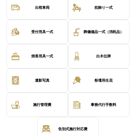
出棺車両
枕飾り一式
受付用具一式
葬儀備品一式（消耗品）
焼香用具一式
白木位牌
遺影写真
祭壇用生花
施行管理費
事務代行手数料
告別式施行対応費