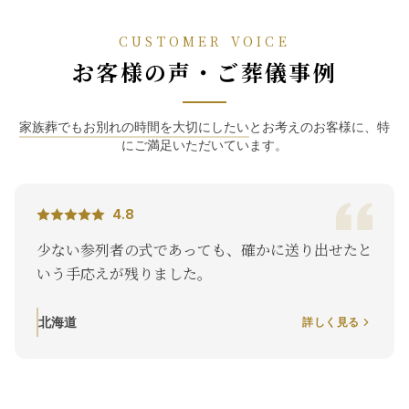
CUSTOMER VOICE
お客様の声・ご葬儀事例
家族葬でもお別れの時間を大切にしたい
とお考えのお客様に、特
にご満足いただいています。
4.8
参列者の式であっても、確かに送り出せたと
夜遅くに
応えが残りました。
てもらえ
くりびと
はすぐに
詳しく見る
北海道