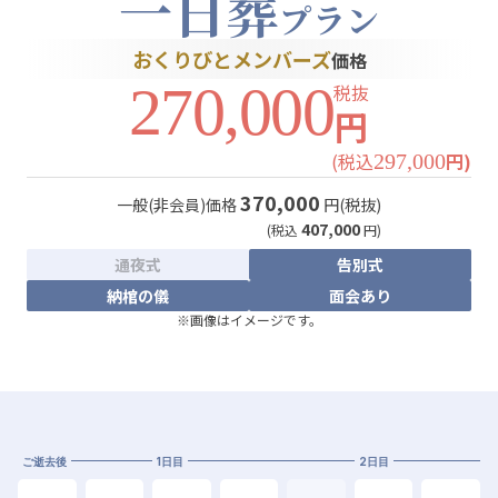
一日葬
プラン
おくりびとメンバーズ
価格
270,000
税抜
円
(税込
円)
297,000
370,000
一般(非会員)価格
円(税抜)
407,000
(税込
円)
通夜式
告別式
納棺の儀
面会あり
※画像はイメージです。
ご逝去後
1日目
2日目