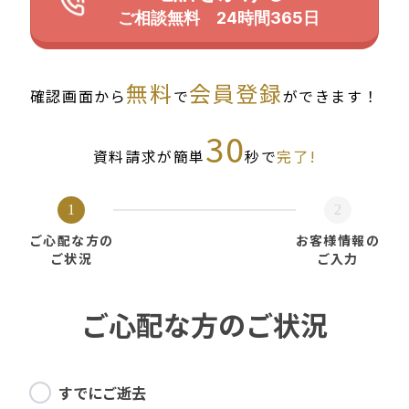
ご相談無料 24時間365日
無料
会員登録
確認画面から
で
ができます！
30
資料請求が簡単
秒で
完了!
1
2
ご心配な方の
お客様情報の
ご状況
ご入力
ご心配な方のご状況
すでにご逝去