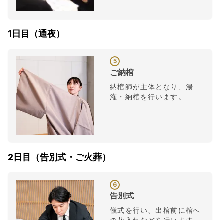
1日目（通夜）
5
ご納棺
納棺師が主体となり、湯
灌・納棺を行います。
2日目（告別式・ご火葬）
6
告別式
儀式を行い、出棺前に棺へ
の花入れなどを行います。