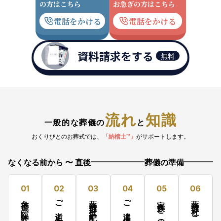
の方はこちら
お急ぎの方はこちら
電話をかける
電話をかける
資料請求をする
無料
流れ
知識
一般的な葬儀の
と
おくりびとのお葬式では、
「納棺士™」
がサポートします。
なくなる前から 〜 直後
葬儀の準備
01
02
03
04
05
06
危篤・臨終
ご逝去
葬儀社手配
ご遺体搬送