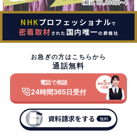
NHK
プロフェッショナル
で
密着取材
国内唯一
された
の葬儀社
お急ぎの方はこちらから
通話無料
電話で相談
24時間365日受付
資料請求をする
無料