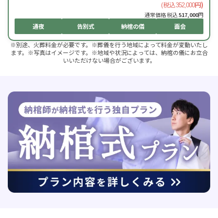
(税込
円)
352,000
通常価格 税込
517,000
円
通夜
告別式
納棺の儀
面会
※別途、火葬料金が必要です。※葬儀を行う地域によって料金が変動いたし
ます。※写真はイメージです。※地域や状況によっては、納棺の儀にお立合
いいただけない場合がございます。