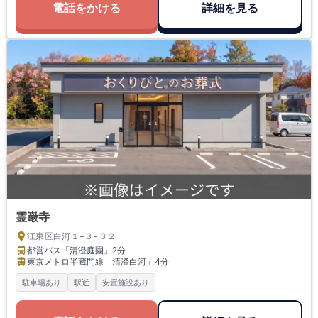
電話をかける
詳細を見る
霊巌寺
江東区白河１−３−３２
都営バス「清澄庭園」
2分
東京メトロ半蔵門線「清澄白河」
4分
駐車場あり
駅近
安置施設あり