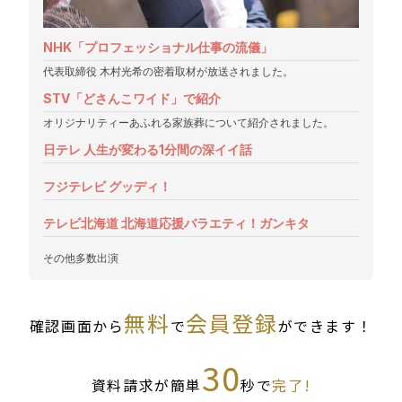
NHK「プロフェッショナル仕事の流儀」
代表取締役 木村光希の密着取材が放送されました。
STV「どさんこワイド」で紹介
オリジナリティーあふれる家族葬について紹介されました。
日テレ 人生が変わる1分間の深イイ話
フジテレビ グッディ！
テレビ北海道 北海道応援バラエティ！ガンキタ
その他多数出演
無料
会員登録
確認画面から
で
ができます！
30
資料請求が簡単
秒で
完了!