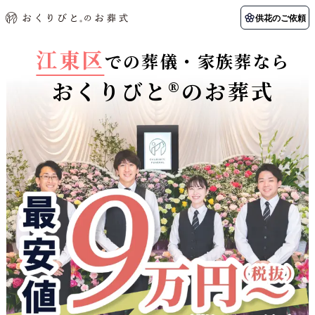
供花のご依頼
江東区
での葬儀・家族葬なら
おくりびと®のお葬式
初めての方へ
お客様の声
葬儀の知識
関東エリア
初めての方へ
ご葬儀事例
葬儀の知識
納棺の儀とは？
お客様の声
供花のご依頼
東京都
埼玉県
葬儀の流れ
よくある質問
会員制度
アフターサポート
千葉県
神奈川県
北海道エリア
会社を知る
スタッフ一覧
採用情報
札幌市
函館市
会社概要
店舗用地募集