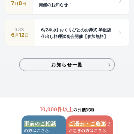
7
8
月
日
開催のお知らせ！
2026
6/24(水) おくりびとのお葬式 琴似店
6
12
月
日
仕出し料理試食会開催【参加無料】
お知らせ一覧
10,000件以上
の葬儀実績
事前のご相談
ご逝去・ご危篤
で
の方はこちら
お急ぎの方はこちら