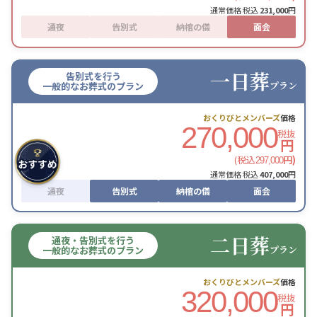
通常価格 税込
231,000
円
通夜
告別式
納棺の儀
面会
一日葬
告別式を行う
プラン
一般的なお葬式のプラン
おくりびとメンバーズ
価格
270,000
税抜
円
(税込
円)
297,000
通常価格 税込
407,000
円
通夜
告別式
納棺の儀
面会
二日葬
通夜・告別式を行う
プラン
一般的なお葬式のプラン
おくりびとメンバーズ
価格
320,000
税抜
円