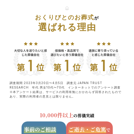
おくりびとのお葬式
が
選ばれる理由
調査期間:2023年3月20日〜4月5日 調査元:JAPAN TRUST
RESEARCH 年代:男女10代〜70代 インターネットでのアンケート調査
※本アンケート結果は、サービスの利用有無にかかわらず回答されたもので
あり、実際の利用者の意見とは限りません。
10,000件以上
の葬儀実績
事前のご相談
ご逝去・ご危篤
で