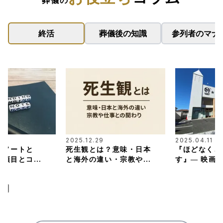
終活
葬儀後の知識
参列者のマナ
2025.12.29
2025.04.11
グノートと
死生観とは？意味・日本
『ほどなく、
き項目とコツ
と海外の違い・宗教や仕
す』― 映画
事との関わりまで解説
担当した葬儀
じ紹介・解説
続き