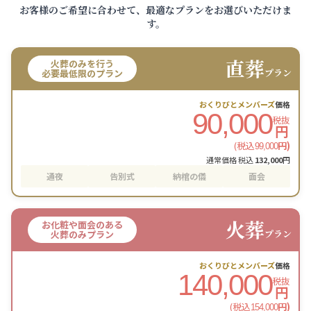
お客様のご希望に合わせて、最適なプランをお選びいただけま
す。
直葬
火葬のみを行う
プラン
必要最低限のプラン
おくりびとメンバーズ
価格
90,000
税抜
円
(税込
円)
99,000
通常価格 税込
132,000
円
通夜
告別式
納棺の儀
面会
火葬
お化粧や面会のある
プラン
火葬のみプラン
おくりびとメンバーズ
価格
140,000
税抜
円
(税込
円)
154,000