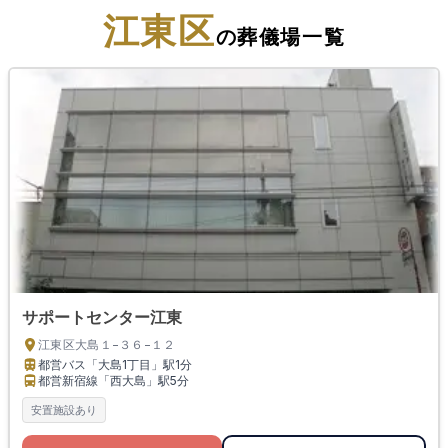
江東区
の葬儀場一覧
サポートセンター江東
江東区大島１−３６−１２
都営バス「大島1丁目」駅
1分
都営新宿線「西大島」駅
5分
安置施設あり