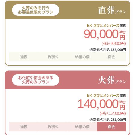
直葬
火葬のみを行う
プラン
必要最低限のプラン
おくりびとメンバーズ
価格
90,000
税抜
円
(税込
円)
99,000
通常価格 税込
132,000
円
通夜
告別式
納棺の儀
面会
火葬
お化粧や面会のある
プラン
火葬のみプラン
おくりびとメンバーズ
価格
140,000
税抜
円
(税込
円)
154,000
通常価格 税込
231,000
円
通夜
告別式
納棺の儀
面会