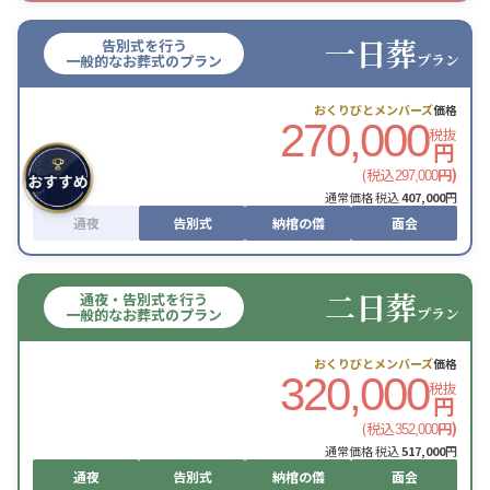
一日葬
告別式を行う
プラン
一般的なお葬式のプラン
おくりびとメンバーズ
価格
270,000
税抜
円
(税込
円)
297,000
通常価格 税込
407,000
円
通夜
告別式
納棺の儀
面会
二日葬
通夜・告別式を行う
プラン
一般的なお葬式のプラン
おくりびとメンバーズ
価格
320,000
税抜
円
(税込
円)
352,000
通常価格 税込
517,000
円
通夜
告別式
納棺の儀
面会