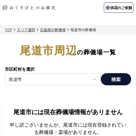
供花のご依頼
TOP
エリア選択
広島県の葬儀場
尾道市の葬儀場
初めての方へ
お客様の声
葬儀の知識
関東エリア
尾道市周辺
初めての方へ
ご葬儀事例
葬儀の知識
納棺の儀とは？
お客様の声
供花のご依頼
の葬儀場一覧
東京都
埼玉県
葬儀の流れ
よくある質問
会員制度
市区町村を選択
アフターサポート
千葉県
神奈川県
検索
尾道市
北海道エリア
会社を知る
スタッフ一覧
採用情報
札幌市
函館市
尾道市
には現在葬儀場情報がありません
会社概要
店舗用地募集
申し訳ございませんが、
尾道市
には現在登録されてい
る葬儀場・斎場がありません。