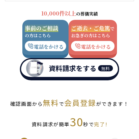
10,000件以上
の葬儀実績
事前のご相談
ご逝去・ご危篤
で
の方はこちら
お急ぎの方はこちら
電話をかける
電話をかける
資料請求をする
無料
無料
会員登録
確認画面から
で
ができます！
30
資料請求が簡単
秒で
完了!