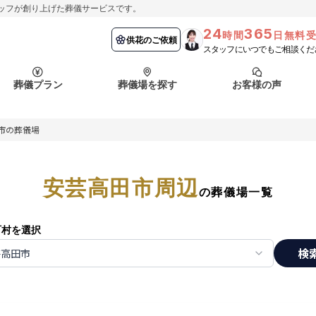
ッフが創り上げた葬儀サービスです。
24
365
時間
日無料
納棺の儀とは？
埼玉県
お客様の声
供花のご依頼
葬儀の流れ
千葉県
よくある質問
供花のご依頼
スタッフにいつでもご相談くだ
ート
葬儀プラン
葬儀場を探す
お客様の声
函館市
採用情報
会社概要
市の葬儀場
納棺の儀とは？
埼玉県
お客様の声
供花のご依頼
葬儀の流れ
千葉県
よくある質問
ート
安芸高田市周辺
函館市
の葬儀場一覧
採用情報
会社概要
町村を選択
検
芸高田市