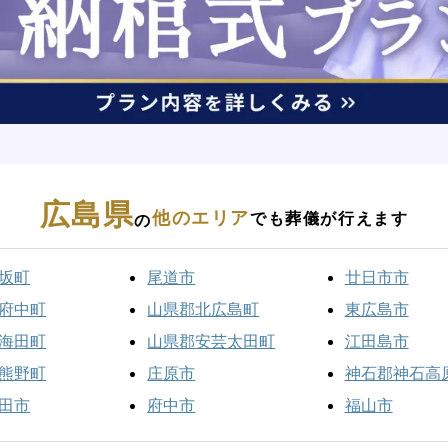
広島県
他のエリア
でも葬儀が行えます
の
坂町
尾道市
廿日市市
府中町
山県郡北広島町
東広島市
海田町
山県郡安芸太田町
江田島市
熊野町
庄原市
神石郡神石高
田市
府中市
福山市