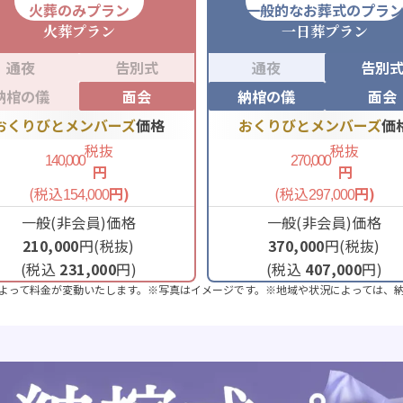
火葬のみプラン
一般的なお葬式のプラ
火葬
プラン
一日葬
プラン
通夜
告別式
通夜
告別
納棺の儀
面会
納棺の儀
面会
おくりびとメンバーズ
価格
おくりびとメンバーズ
価
税抜
税抜
140,000
270,000
円
円
(税込
円)
(税込
円)
154,000
297,000
一般(非会員)価格
一般(非会員)価格
210,000
円(税抜)
370,000
円(税抜)
(税込
231,000
円)
(税込
407,000
円)
よって料金が変動いたします。※写真はイメージです。※地域や状況によっては、