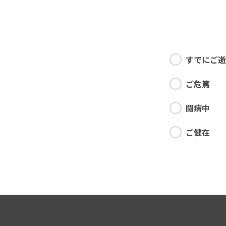
すでにご逝
ご危篤
闘病中
ご健在