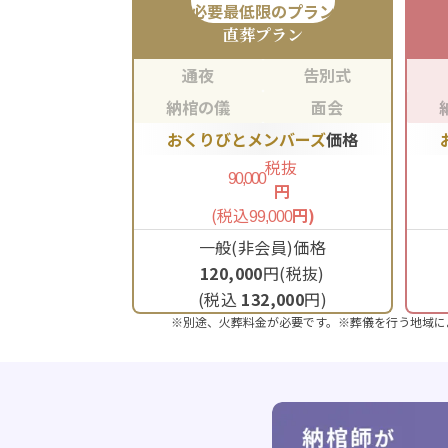
必要最低限のプラン
直葬
プラン
通夜
告別式
納棺の儀
面会
おくりびとメンバーズ
価格
税抜
90,000
円
(税込
円)
99,000
一般(非会員)価格
120,000
円(税抜)
(税込
132,000
円)
※別途、火葬料金が必要です。※葬儀を行う地域に