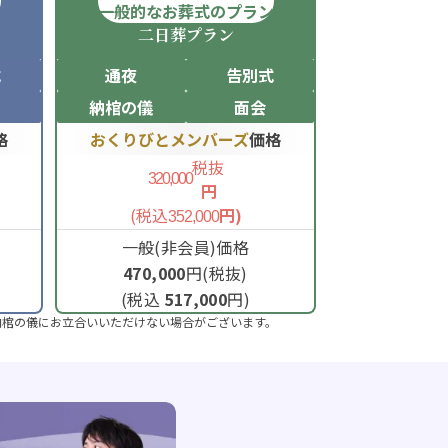
ン
一般的なお葬式のプラン
二日葬
プラン
式
通夜
告別式
納棺の儀
面会
格
おくりびとメンバーズ
価格
税抜
320,000
円
(税込
円)
352,000
一般(非会員)価格
470,000
円(税抜)
(税込
517,000
円)
納棺の儀にお立合いいただけない場合がございます。