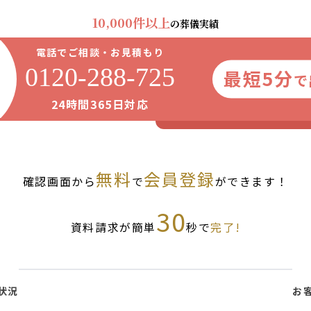
10,000件以上
の葬儀実績
電話でご相談・お見積もり
0120-288-725
最短5分
で
24時間365日対応
無料
会員登録
確認画面から
で
ができます！
30
資料請求が簡単
秒で
完了!
状況
お