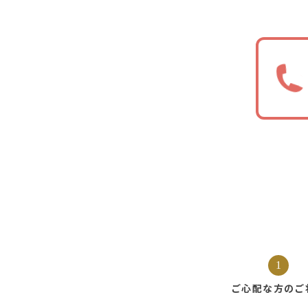
1
ご心配な方の
ご