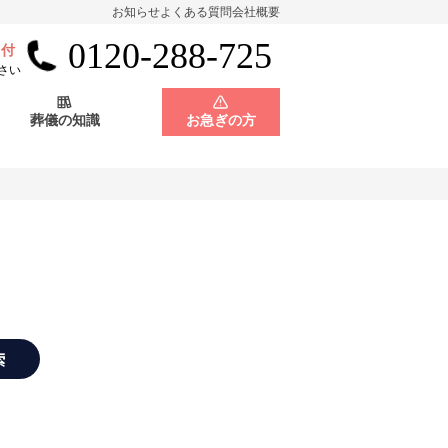
お知らせ
よくある質問
会社概要
0120-288-725
受付
会員制度
神奈川県
さい
葬儀の知識
お急ぎの方
店舗用地募集
会員制度
神奈川県
店舗用地募集
索