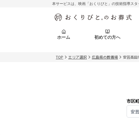
本サービスは、映画「おくりびと」の技術指導スタ
初めての方へ
関東エリア
お客様の声
葬儀の知識
初めての方へ
東京都
ご葬儀事例
葬儀の知識
アフターサポ
ホーム
初めての方へ
北海道エリア
札幌市
会社を知る
スタッフ一覧
TOP
エリア選択
広島県の葬儀場
安芸高田
初めての方へ
関東エリア
お客様の声
葬儀の知識
初めての方へ
東京都
ご葬儀事例
葬儀の知識
アフターサポ
北海道エリア
札幌市
会社を知る
スタッフ一覧
市区
安