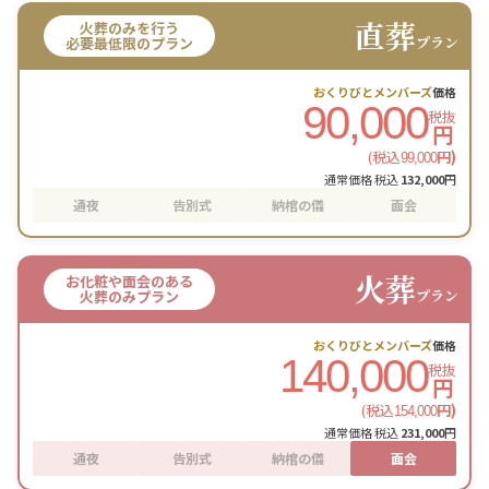
直葬
火葬のみを行う
プラン
必要最低限のプラン
おくりびとメンバーズ
価格
90,000
税抜
円
(税込
円)
99,000
通常価格 税込
132,000
円
通夜
告別式
納棺の儀
面会
火葬
お化粧や面会のある
プラン
火葬のみプラン
おくりびとメンバーズ
価格
140,000
税抜
円
(税込
円)
154,000
通常価格 税込
231,000
円
通夜
告別式
納棺の儀
面会