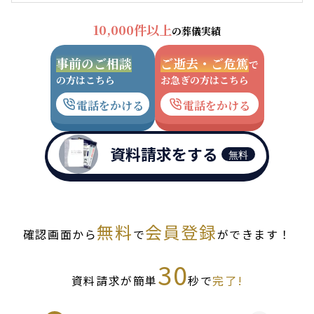
10,000件以上
の葬儀実績
事前のご相談
ご逝去・ご危篤
で
の方はこちら
お急ぎの方はこちら
電話をかける
電話をかける
資料請求をする
無料
無料
会員登録
確認画面から
で
ができます！
30
資料請求が簡単
秒で
完了!