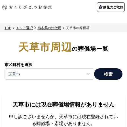
供花のご依頼
TOP
エリア選択
熊本県の葬儀場
天草市の葬儀場
初めての方へ
お客様の声
葬儀の知識
関東エリア
天草市周辺
初めての方へ
ご葬儀事例
葬儀の知識
納棺の儀とは？
お客様の声
供花のご依頼
の葬儀場一覧
東京都
埼玉県
葬儀の流れ
よくある質問
会員制度
市区町村を選択
アフターサポート
千葉県
神奈川県
検索
天草市
北海道エリア
会社を知る
スタッフ一覧
採用情報
札幌市
函館市
天草市
には現在葬儀場情報がありません
会社概要
店舗用地募集
申し訳ございませんが、
天草市
には現在登録されてい
る葬儀場・斎場がありません。