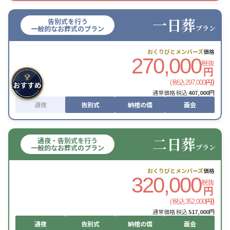
一日葬
告別式を行う
プラン
一般的なお葬式のプラン
おくりびとメンバーズ
価格
270,000
税抜
円
(税込
円)
297,000
通常価格 税込
407,000
円
通夜
告別式
納棺の儀
面会
二日葬
通夜・告別式を行う
プラン
一般的なお葬式のプラン
おくりびとメンバーズ
価格
320,000
税抜
円
(税込
円)
352,000
通常価格 税込
517,000
円
通夜
告別式
納棺の儀
面会