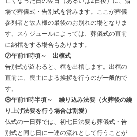
亡くなった日の翌日（あるいは2日後）に、斎
場で葬儀式・告別式を営みます。ここが葬儀
参列者と故人様の最後のお別れの場となりま
す。スケジュールによっては、葬儀式の直前
に納棺をする場合もあります。
⑦午前11時頃～　出棺式
告別式が終わると、棺を出棺します。出棺の
直前に、喪主による挨拶を行うのが一般的で
す。
⑧午前11時半頃～　繰り込み法要（火葬後の繰
り上げ法要を行う場合は割愛）
仏式の一日葬では、初七日法要も葬儀式・告
別式と同じ日に一連の流れとして行うことが