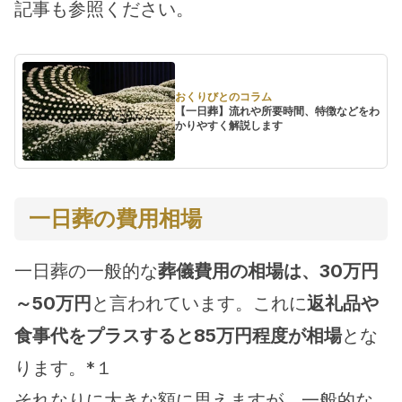
記事も参照ください。
おくりびとのコラム
【一日葬】流れや所要時間、特徴などをわ
かりやすく解説します
一日葬の費用相場
一日葬の一般的な
葬儀費用の相場は、30万円
～50万円
と言われています。これに
返礼品や
食事代をプラスすると85万円程度が相場
とな
ります。*１
それなりに大きな額に思えますが、一般的な