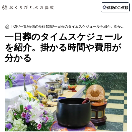
供花のご依頼
TOP
/
一覧
/
葬儀の基礎知識
/
一日葬のタイムスケジュールを紹介。掛かる時間や費用が分かる
一日葬のタイムスケジュール
初めての方へ
お客様の声
葬儀の知識
関東エリア
を紹介。掛かる時間や費用が
初めての方へ
ご葬儀事例
葬儀の知識
納棺の儀とは？
お客様の声
供花のご依頼
分かる
東京都
埼玉県
葬儀の流れ
よくある質問
会員制度
アフターサポート
千葉県
神奈川県
北海道エリア
会社を知る
スタッフ一覧
採用情報
札幌市
函館市
会社概要
店舗用地募集