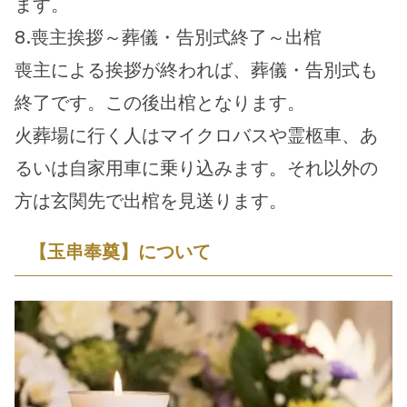
ます。
8.喪主挨拶～葬儀・告別式終了～出棺
喪主による挨拶が終われば、葬儀・告別式も
終了です。この後出棺となります。
火葬場に行く人はマイクロバスや霊柩車、あ
るいは自家用車に乗り込みます。それ以外の
方は玄関先で出棺を見送ります。
【玉串奉奠】について