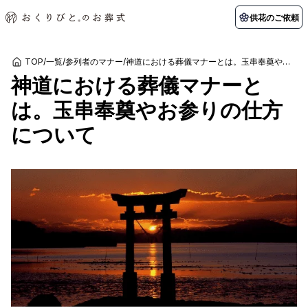
供花のご依頼
TOP
/
一覧
/
参列者のマナー
/
神道における葬儀マナーとは。玉串奉奠やお参りの仕方について
神道における葬儀マナーと
初めての方へ
お客様の声
葬儀の知識
関東エリア
は。玉串奉奠やお参りの仕方
初めての方へ
ご葬儀事例
葬儀の知識
納棺の儀とは？
お客様の声
供花のご依頼
について
東京都
埼玉県
葬儀の流れ
よくある質問
会員制度
アフターサポート
千葉県
神奈川県
北海道エリア
会社を知る
スタッフ一覧
採用情報
札幌市
函館市
会社概要
店舗用地募集