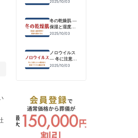
体調変化を防
2025/10/03
ぐために
冬の乾燥肌 ―
保湿と湿度管
理で健康な肌
2025/10/03
を守る
ノロウイルス
― 冬に注意し
たい感染症と
2025/10/03
家庭でできる
徹底対策
い
社