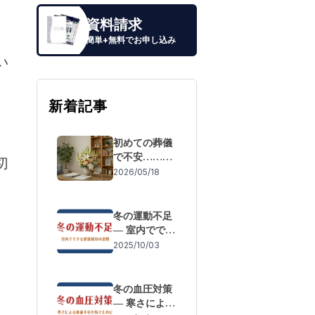
資料請求
簡単+無料でお申し込み
い
新着記事
初めての葬儀
で不安……も
切
しもの際の流
2026/05/18
れと「失敗し
ないための事
前準備」
冬の運動不足
― 室内ででき
る健康維持の
2025/10/03
習慣
冬の血圧対策
― 寒さによる