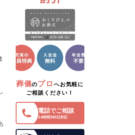
ま
葬儀
プロ
の
へお気軽に
し
ご相談ください！
電話でご相談
24時間365日対応
あ