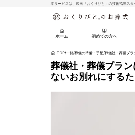
本サービスは、映画「おくりびと」の技術指導スタ
初めての方へ
関東エリア
お客様の声
葬儀の知識
初めての方へ
東京都
ご葬儀事例
葬儀の知識
アフターサポ
ホーム
初めての方へ
北海道エリア
札幌市
会社を知る
スタッフ一覧
TOP
/
一覧
/
葬儀の準備・手配
/
葬儀社・葬儀プラ
初めての方へ
関東エリア
お客様の声
葬儀の知識
初めての方へ
東京都
ご葬儀事例
葬儀の知識
葬儀社・葬儀プラン
アフターサポ
ないお別れにするた
北海道エリア
札幌市
会社を知る
スタッフ一覧