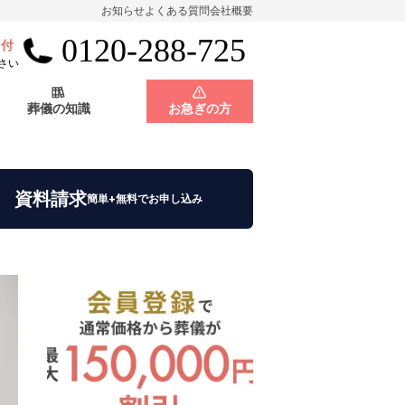
お知らせ
よくある質問
会社概要
0120-288-725
受付
会員制度
神奈川県
さい
葬儀の知識
お急ぎの方
店舗用地募集
会員制度
神奈川県
資料請求
簡単+無料でお申し込み
店舗用地募集