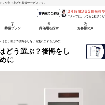
ッフが創り上げた葬儀サービスです。
24
365
時間
日無料
納棺の儀とは？
埼玉県
お客様の声
供花のご依頼
葬儀の流れ
千葉県
よくある質問
供花のご依頼
スタッフにいつでもご相談くだ
ート
葬儀プラン
葬儀場を探す
お客様の声
函館市
採用情報
会社概要
ンはどう選ぶ？後悔をしないお別れにするために
納棺の儀とは？
埼玉県
お客様の声
供花のご依頼
葬儀の流れ
千葉県
よくある質問
はどう選ぶ？後悔をし
ート
めに
函館市
採用情報
会社概要