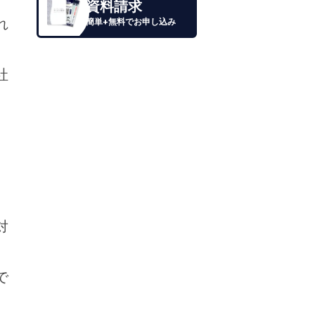
資料請求
れ
簡単+無料でお申し込み
社
対
で