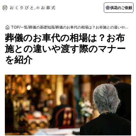
供花のご依頼
TOP
/
一覧
/
葬儀の基礎知識
/
葬儀のお車代の相場は？お布施との違いや渡す際のマナーを紹介
葬儀のお車代の相場は？お布
初めての方へ
お客様の声
葬儀の知識
関東エリア
施との違いや渡す際のマナー
初めての方へ
ご葬儀事例
葬儀の知識
納棺の儀とは？
お客様の声
供花のご依頼
を紹介
東京都
埼玉県
葬儀の流れ
よくある質問
会員制度
アフターサポート
千葉県
神奈川県
北海道エリア
会社を知る
スタッフ一覧
採用情報
札幌市
函館市
会社概要
店舗用地募集