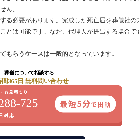
せん。
する
必要があります。完成した死亡届を葬儀社の
ことは可能です。なお、代理人が提出する場合で
てもらうケースは一般的
となっています。
葬儀について相談する
時間365日 無料問い合わせ
・お見積もり
288-725
最短5分
で出動
5日対応