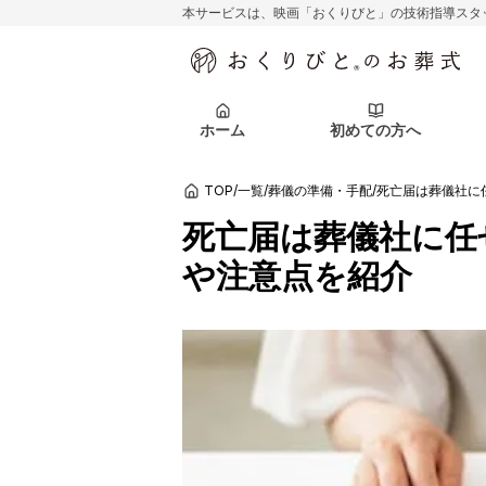
本サービスは、映画「おくりびと」の技術指導スタ
初めての方へ
関東エリア
お客様の声
葬儀の知識
初めての方へ
東京都
ご葬儀事例
葬儀の知識
アフターサポ
ホーム
初めての方へ
北海道エリア
札幌市
会社を知る
スタッフ一覧
TOP
/
一覧
/
葬儀の準備・手配
/
死亡届は葬儀社に
初めての方へ
関東エリア
お客様の声
葬儀の知識
初めての方へ
東京都
ご葬儀事例
葬儀の知識
死亡届は葬儀社に任
アフターサポ
や注意点を紹介
北海道エリア
札幌市
会社を知る
スタッフ一覧