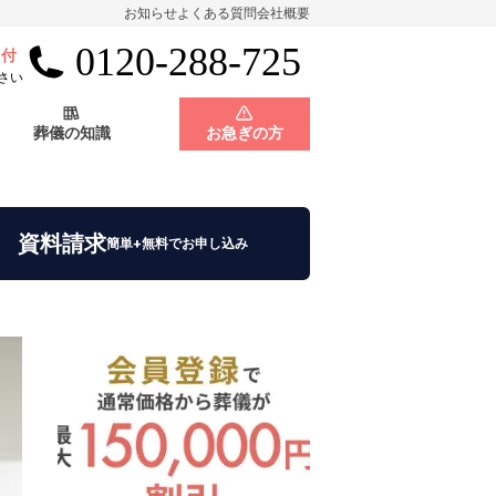
お知らせ
よくある質問
会社概要
0120-288-725
受付
会員制度
神奈川県
さい
葬儀の知識
お急ぎの方
店舗用地募集
会員制度
神奈川県
資料請求
簡単+無料でお申し込み
店舗用地募集