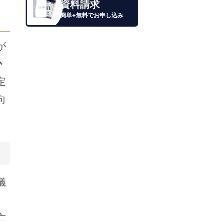
資料請求
簡単+無料でお申し込み
が
か
定
向
儀
亡