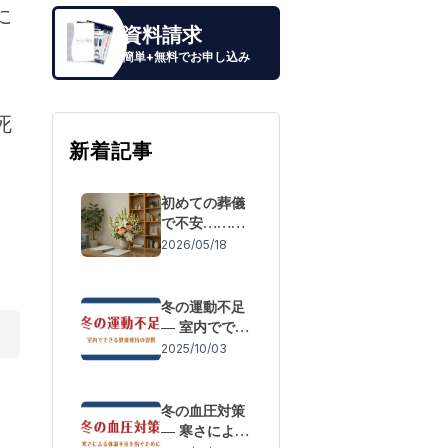
に
資料請求
簡単+無料でお申し込み
死
新着記事
初めての葬儀
で不安……も
しもの際の流
2026/05/18
れと「失敗し
ないための事
前準備」
冬の運動不足
― 室内ででき
る健康維持の
2025/10/03
習慣
冬の血圧対策
― 寒さによる