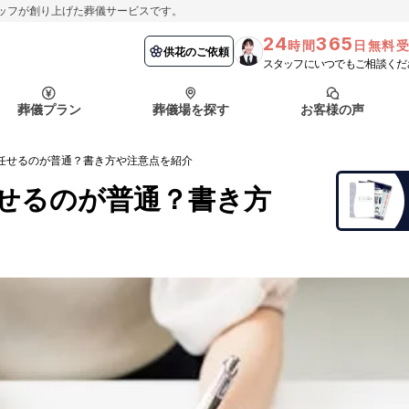
ッフが創り上げた葬儀サービスです。
24
365
時間
日無料
納棺の儀とは？
埼玉県
お客様の声
供花のご依頼
葬儀の流れ
千葉県
よくある質問
供花のご依頼
スタッフにいつでもご相談くだ
ート
葬儀プラン
葬儀場を探す
お客様の声
函館市
採用情報
会社概要
任せるのが普通？書き方や注意点を紹介
納棺の儀とは？
埼玉県
お客様の声
供花のご依頼
葬儀の流れ
千葉県
よくある質問
せるのが普通？書き方
ート
函館市
採用情報
会社概要