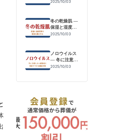
体調変化を防
2025/10/03
ぐために
冬の乾燥肌 ―
保湿と湿度管
理で健康な肌
2025/10/03
を守る
ノロウイルス
― 冬に注意し
たい感染症と
2025/10/03
家庭でできる
徹底対策
と
体
出