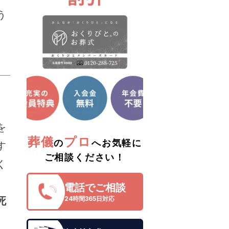
う
を
葬儀
プロ
の
へお気軽に
す
ご相談ください！
く
電話でご相談
死
24時間365日対応