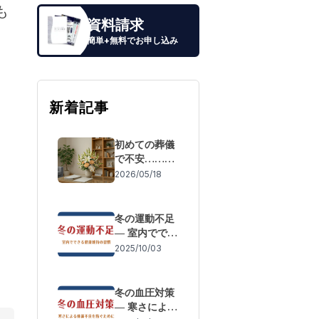
も
資料請求
簡単+無料でお申し込み
新着記事
初めての葬儀
で不安……も
しもの際の流
2026/05/18
れと「失敗し
ないための事
前準備」
冬の運動不足
― 室内ででき
る健康維持の
2025/10/03
習慣
冬の血圧対策
― 寒さによる