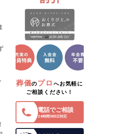
ま
ず
。
外
葬儀
プロ
の
へお気軽に
ご相談ください！
電話でご相談
24時間365日対応
僧