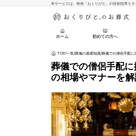
本サービスは、映画「おくりびと」の技術指導スタ
初めての方へ
関東エリア
お客様の声
葬儀の知識
初めての方へ
東京都
ご葬儀事例
葬儀の知識
アフターサポ
ホーム
初めての方へ
北海道エリア
札幌市
会社を知る
スタッフ一覧
TOP
/
一覧
/
葬儀の基礎知識
/
葬儀での僧侶手配に
初めての方へ
関東エリア
お客様の声
葬儀の知識
初めての方へ
東京都
ご葬儀事例
葬儀の知識
葬儀での僧侶手配に
アフターサポ
の相場やマナーを解
北海道エリア
札幌市
会社を知る
スタッフ一覧