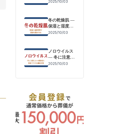
体調変化を防
2025/10/03
ぐために
冬の乾燥肌 ―
保湿と湿度管
理で健康な肌
2025/10/03
を守る
ノロウイルス
― 冬に注意し
たい感染症と
2025/10/03
家庭でできる
徹底対策