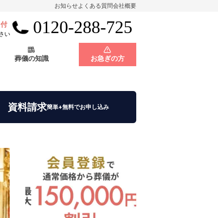
お知らせ
よくある質問
会社概要
0120-288-725
受付
会員制度
神奈川県
さい
葬儀の知識
お急ぎの方
店舗用地募集
会員制度
神奈川県
資料請求
簡単+無料でお申し込み
店舗用地募集