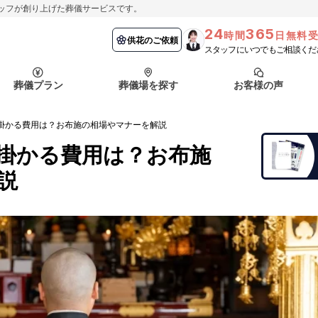
ッフが創り上げた葬儀サービスです。
24
365
時間
日無料
納棺の儀とは？
埼玉県
お客様の声
供花のご依頼
葬儀の流れ
千葉県
よくある質問
供花のご依頼
スタッフにいつでもご相談くだ
ート
葬儀プラン
葬儀場を探す
お客様の声
函館市
採用情報
会社概要
掛かる費用は？お布施の相場やマナーを解説
納棺の儀とは？
埼玉県
お客様の声
供花のご依頼
葬儀の流れ
千葉県
よくある質問
掛かる費用は？お布施
ート
説
函館市
採用情報
会社概要