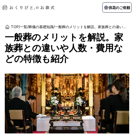
供花のご依頼
TOP
/
一覧
/
葬儀の基礎知識
/
一般葬のメリットを解説。家族葬との違いや人数・費用などの特徴も紹介
一般葬のメリットを解説。家
初めての方へ
お客様の声
葬儀の知識
関東エリア
族葬との違いや人数・費用な
初めての方へ
ご葬儀事例
葬儀の知識
納棺の儀とは？
お客様の声
供花のご依頼
どの特徴も紹介
東京都
埼玉県
葬儀の流れ
よくある質問
会員制度
アフターサポート
千葉県
神奈川県
北海道エリア
会社を知る
スタッフ一覧
採用情報
札幌市
函館市
会社概要
店舗用地募集