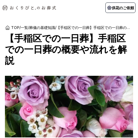
供花のご依頼
TOP
/
一覧
/
葬儀の基礎知識
/
【手稲区での一日葬】手稲区での一日葬の概要や流れを解説
【手稲区での一日葬】手稲区
初めての方へ
お客様の声
葬儀の知識
関東エリア
での一日葬の概要や流れを解
初めての方へ
ご葬儀事例
葬儀の知識
納棺の儀とは？
お客様の声
供花のご依頼
説
東京都
埼玉県
葬儀の流れ
よくある質問
会員制度
アフターサポート
千葉県
神奈川県
北海道エリア
会社を知る
スタッフ一覧
採用情報
札幌市
函館市
会社概要
店舗用地募集