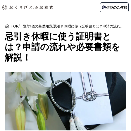
供花のご依頼
TOP
/
一覧
/
葬儀の基礎知識
/
忌引き休暇に使う証明書とは？申請の流れや必要書類を解説！
忌引き休暇に使う証明書と
初めての方へ
お客様の声
葬儀の知識
関東エリア
は？申請の流れや必要書類を
初めての方へ
ご葬儀事例
葬儀の知識
納棺の儀とは？
お客様の声
供花のご依頼
解説！
東京都
埼玉県
葬儀の流れ
よくある質問
会員制度
アフターサポート
千葉県
神奈川県
北海道エリア
会社を知る
スタッフ一覧
採用情報
札幌市
函館市
会社概要
店舗用地募集