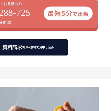
・お見積もり
288-725
最短5分
で出動
5日対応
資料請求
簡単+無料でお申し込み