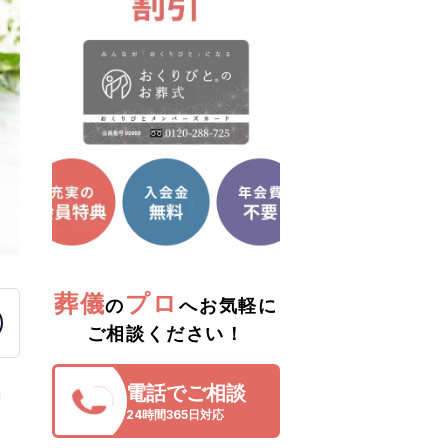
葬儀
プロ
の
へお気軽に
ご相談ください！
」
電話でご相談
24時間365日対応