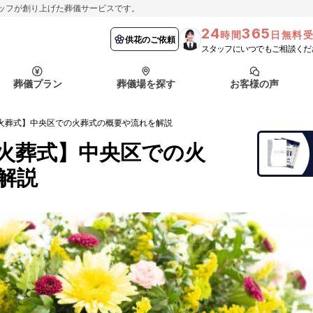
ッフが創り上げた葬儀サービスです。
24
365
時間
日無料
納棺の儀とは？
埼玉県
お客様の声
供花のご依頼
葬儀の流れ
千葉県
よくある質問
供花のご依頼
スタッフにいつでもご相談くだ
ート
葬儀プラン
葬儀場を探す
お客様の声
函館市
採用情報
会社概要
火葬式】中央区での火葬式の概要や流れを解説
納棺の儀とは？
埼玉県
お客様の声
供花のご依頼
葬儀の流れ
千葉県
よくある質問
火葬式】中央区での火
ート
解説
函館市
採用情報
会社概要