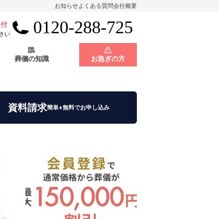
お知らせ
よくある質問
会社概要
0120-288-725
受付
会員制度
神奈川県
さい
葬儀の知識
お急ぎの方
店舗用地募集
会員制度
神奈川県
資料請求
簡単+無料でお申し込み
店舗用地募集