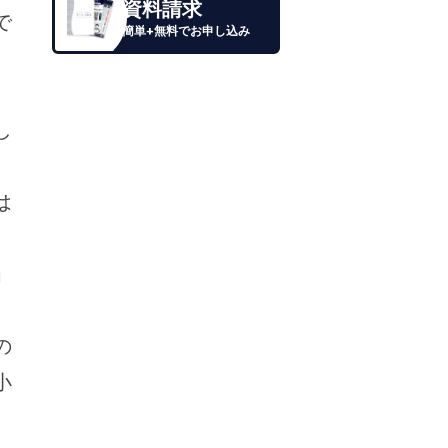
資料請求
で
簡単+無料でお申し込み
。
し
は
」
の
小