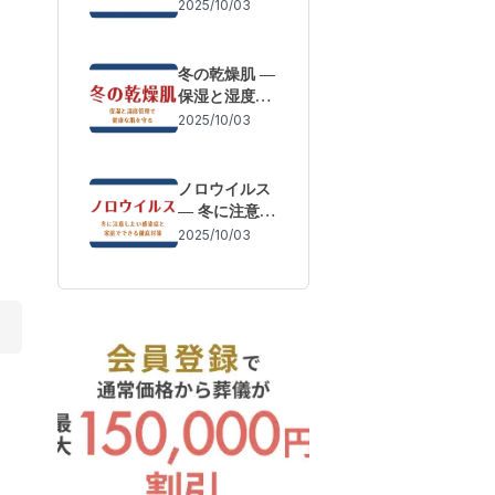
体調変化を防
2025/10/03
ぐために
冬の乾燥肌 ―
保湿と湿度管
理で健康な肌
2025/10/03
を守る
ノロウイルス
― 冬に注意し
たい感染症と
2025/10/03
家庭でできる
徹底対策