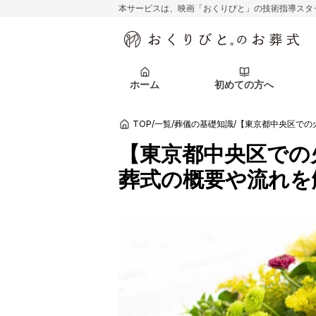
本サービスは、映画「おくりびと」の技術指導スタ
初めての方へ
関東エリア
お客様の声
葬儀の知識
初めての方へ
東京都
ご葬儀事例
葬儀の知識
アフターサポ
ホーム
初めての方へ
北海道エリア
札幌市
会社を知る
スタッフ一覧
TOP
/
一覧
/
葬儀の基礎知識
/
【東京都中央区での
初めての方へ
関東エリア
お客様の声
葬儀の知識
初めての方へ
東京都
ご葬儀事例
葬儀の知識
【東京都中央区での
アフターサポ
葬式の概要や流れを
北海道エリア
札幌市
会社を知る
スタッフ一覧