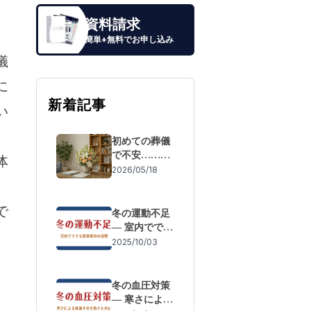
、
資料請求
簡単+無料でお申し込み
儀
に
新着記事
い
初めての葬儀
で不安……も
体
しもの際の流
2026/05/18
れと「失敗し
ないための事
で
前準備」
冬の運動不足
― 室内ででき
る健康維持の
2025/10/03
習慣
冬の血圧対策
― 寒さによる