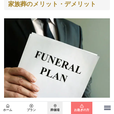
家族葬のメリット・デメリット
家族葬には、メリットとデメリットの双方が
ホーム
プラン
葬儀場
お急ぎの方
関東エリア