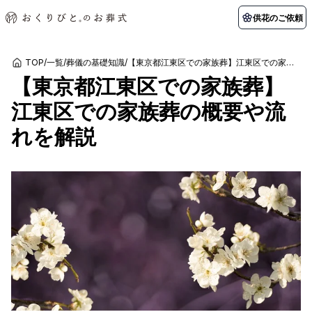
供花のご依頼
TOP
/
一覧
/
葬儀の基礎知識
/
【東京都江東区での家族葬】江東区での家族葬の概要や流れを解説
【東京都江東区での家族葬】
初めての方へ
お客様の声
葬儀の知識
関東エリア
江東区での家族葬の概要や流
初めての方へ
ご葬儀事例
葬儀の知識
納棺の儀とは？
お客様の声
供花のご依頼
れを解説
東京都
埼玉県
葬儀の流れ
よくある質問
会員制度
アフターサポート
千葉県
神奈川県
北海道エリア
会社を知る
スタッフ一覧
採用情報
札幌市
函館市
会社概要
店舗用地募集