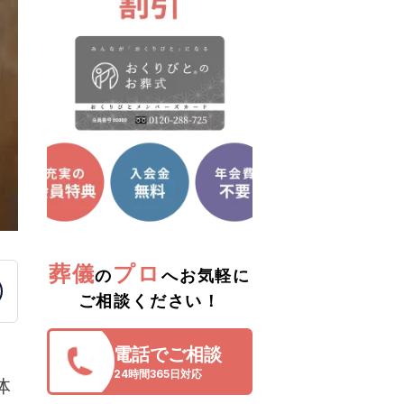
葬儀
プロ
の
へお気軽に
ご相談ください！
電話でご相談
24時間365日対応
体