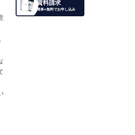
資料請求
簡単+無料でお申し込み
意
。
な
て
い