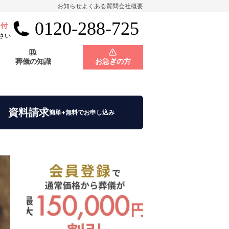
お知らせ
よくある質問
会社概要
0120-288-725
受付
会員制度
神奈川県
さい
葬儀の知識
お急ぎの方
店舗用地募集
会員制度
神奈川県
資料請求
簡単+無料でお申し込み
店舗用地募集