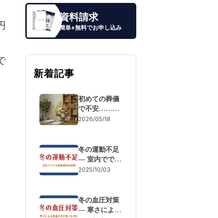
。
資料請求
円
簡単+無料でお申し込み
で
新着記事
初めての葬儀
で不安……も
しもの際の流
2026/05/18
れと「失敗し
ないための事
前準備」
冬の運動不足
― 室内ででき
る健康維持の
2025/10/03
習慣
冬の血圧対策
― 寒さによる