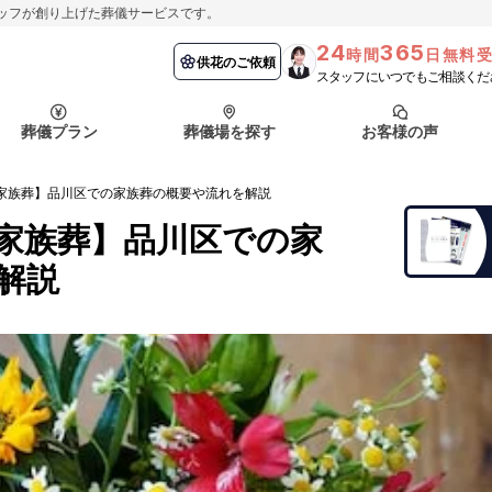
ッフが創り上げた葬儀サービスです。
24
365
時間
日無料
納棺の儀とは？
埼玉県
お客様の声
供花のご依頼
葬儀の流れ
千葉県
よくある質問
供花のご依頼
スタッフにいつでもご相談くだ
ート
葬儀プラン
葬儀場を探す
お客様の声
函館市
採用情報
会社概要
家族葬】品川区での家族葬の概要や流れを解説
納棺の儀とは？
埼玉県
お客様の声
供花のご依頼
葬儀の流れ
千葉県
よくある質問
家族葬】品川区での家
ート
解説
函館市
採用情報
会社概要