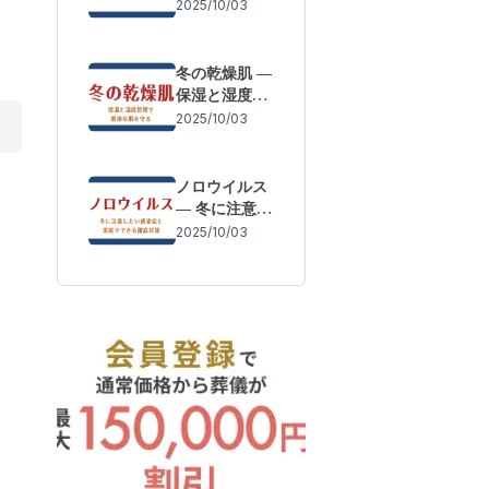
体調変化を防
2025/10/03
ぐために
冬の乾燥肌 ―
保湿と湿度管
理で健康な肌
2025/10/03
を守る
ノロウイルス
― 冬に注意し
たい感染症と
2025/10/03
家庭でできる
徹底対策