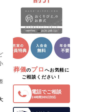
ど
小
葬儀
プロ
の
へお気軽に
ご相談ください！
際
電話でご相談
24時間365日対応
大