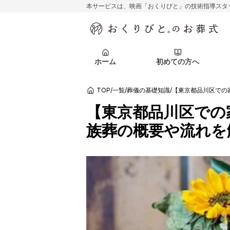
本サービスは、映画「おくりびと」の技術指導スタ
初めての方へ
関東エリア
お客様の声
葬儀の知識
初めての方へ
東京都
ご葬儀事例
葬儀の知識
アフターサポ
ホーム
初めての方へ
北海道エリア
札幌市
会社を知る
スタッフ一覧
TOP
/
一覧
/
葬儀の基礎知識
/
【東京都品川区での
初めての方へ
関東エリア
お客様の声
葬儀の知識
初めての方へ
東京都
ご葬儀事例
葬儀の知識
【東京都品川区での
アフターサポ
族葬の概要や流れを
北海道エリア
札幌市
会社を知る
スタッフ一覧