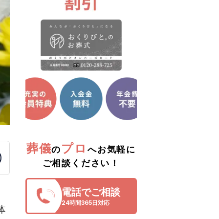
葬儀
プロ
の
へお気軽に
ご相談ください！
電話でご相談
24時間365日対応
体