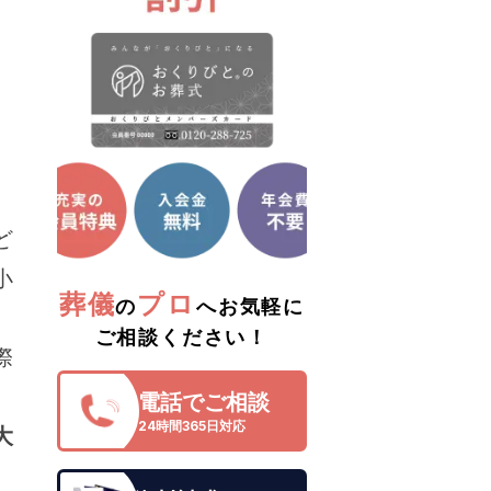
ど
小
葬儀
プロ
の
へお気軽に
ご相談ください！
際
電話でご相談
24時間365日対応
大