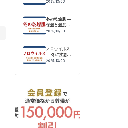
体調変化を防
2025/10/03
ぐために
冬の乾燥肌 ―
保湿と湿度管
理で健康な肌
2025/10/03
を守る
ノロウイルス
― 冬に注意し
たい感染症と
2025/10/03
家庭でできる
徹底対策