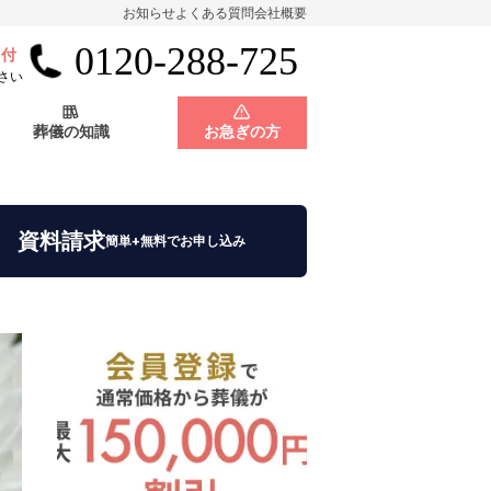
お知らせ
よくある質問
会社概要
0120-288-725
受付
会員制度
神奈川県
さい
葬儀の知識
お急ぎの方
店舗用地募集
会員制度
神奈川県
資料請求
簡単+無料でお申し込み
店舗用地募集