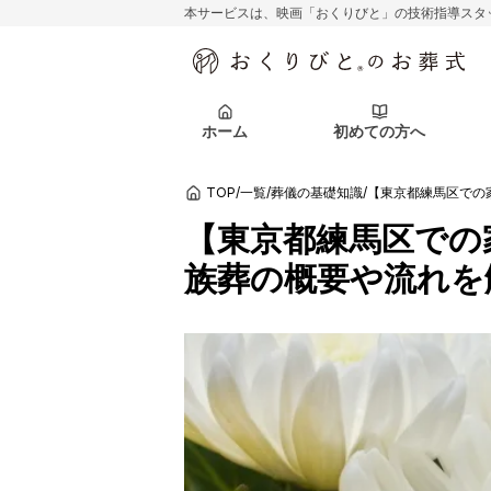
本サービスは、映画「おくりびと」の技術指導スタ
初めての方へ
関東エリア
お客様の声
葬儀の知識
初めての方へ
東京都
ご葬儀事例
葬儀の知識
アフターサポ
ホーム
初めての方へ
北海道エリア
札幌市
会社を知る
スタッフ一覧
TOP
/
一覧
/
葬儀の基礎知識
/
【東京都練馬区での
初めての方へ
関東エリア
お客様の声
葬儀の知識
初めての方へ
東京都
ご葬儀事例
葬儀の知識
【東京都練馬区での
アフターサポ
族葬の概要や流れを
北海道エリア
札幌市
会社を知る
スタッフ一覧