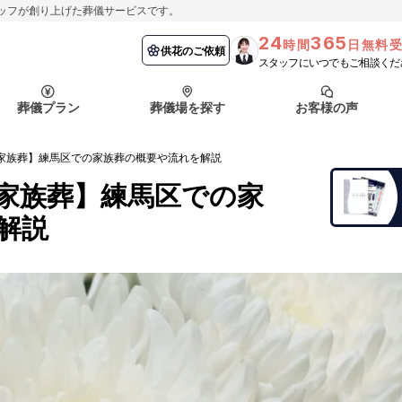
ッフが創り上げた葬儀サービスです。
24
365
時間
日無料
納棺の儀とは？
埼玉県
お客様の声
供花のご依頼
葬儀の流れ
千葉県
よくある質問
供花のご依頼
スタッフにいつでもご相談くだ
ート
葬儀プラン
葬儀場を探す
お客様の声
函館市
採用情報
会社概要
家族葬】練馬区での家族葬の概要や流れを解説
納棺の儀とは？
埼玉県
お客様の声
供花のご依頼
葬儀の流れ
千葉県
よくある質問
家族葬】練馬区での家
ート
解説
函館市
採用情報
会社概要