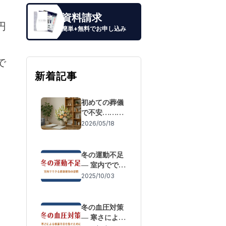
。
資料請求
円
簡単+無料でお申し込み
で
新着記事
初めての葬儀
で不安……も
しもの際の流
2026/05/18
れと「失敗し
ないための事
前準備」
冬の運動不足
― 室内ででき
る健康維持の
2025/10/03
習慣
冬の血圧対策
― 寒さによる