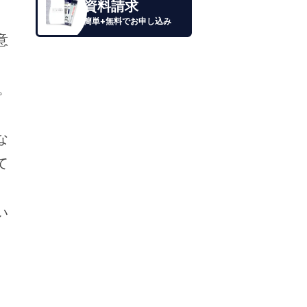
資料請求
簡単+無料でお申し込み
意
。
な
て
い