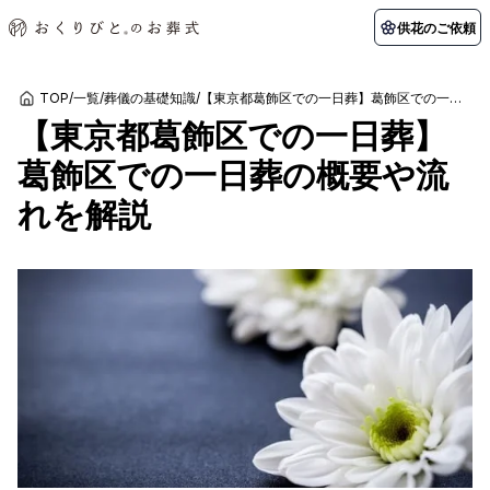
供花のご依頼
TOP
/
一覧
/
葬儀の基礎知識
/
【東京都葛飾区での一日葬】葛飾区での一日葬の概要や流れを解説
【東京都葛飾区での一日葬】
初めての方へ
お客様の声
葬儀の知識
関東エリア
葛飾区での一日葬の概要や流
初めての方へ
ご葬儀事例
葬儀の知識
納棺の儀とは？
お客様の声
供花のご依頼
れを解説
東京都
埼玉県
葬儀の流れ
よくある質問
会員制度
アフターサポート
千葉県
神奈川県
北海道エリア
会社を知る
スタッフ一覧
採用情報
札幌市
函館市
会社概要
店舗用地募集