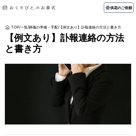
供花のご依頼
TOP
/
一覧
/
葬儀の準備・手配
/
【例文あり】訃報連絡の方法と書き方
【例文あり】訃報連絡の方法
初めての方へ
お客様の声
葬儀の知識
関東エリア
と書き方
初めての方へ
ご葬儀事例
葬儀の知識
納棺の儀とは？
お客様の声
供花のご依頼
東京都
埼玉県
葬儀の流れ
よくある質問
会員制度
アフターサポート
千葉県
神奈川県
北海道エリア
会社を知る
スタッフ一覧
採用情報
札幌市
函館市
会社概要
店舗用地募集