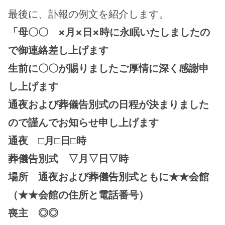
最後に、訃報の例文を紹介します。
「母〇〇　×月×日×時に永眠いたしましたの
で御連絡差し上げます
生前に〇〇が賜りましたご厚情に深く感謝申
し上げます
通夜および葬儀告別式の日程が決まりました
ので謹んでお知らせ申し上げます
通夜　□月□日□時
葬儀告別式　▽月▽日▽時
場所　通夜および葬儀告別式ともに★★会館
（★★会館の住所と電話番号）
喪主　◎◎