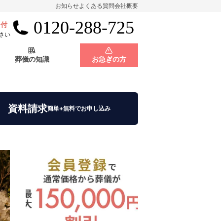
お知らせ
よくある質問
会社概要
0120-288-725
受付
会員制度
神奈川県
さい
葬儀の知識
お急ぎの方
店舗用地募集
会員制度
神奈川県
資料請求
簡単+無料でお申し込み
店舗用地募集