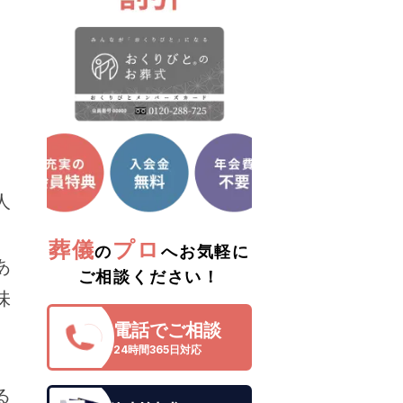
人
、
葬儀
プロ
の
へお気軽に
あ
ご相談ください！
味
電話でご相談
24時間365日対応
。
る