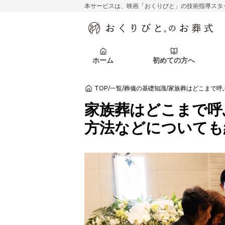
本サービスは、映画「おくりびと」の技術指導スタ
初めての方へ
関東エリア
お客様の声
葬儀の知識
初めての方へ
東京都
ご葬儀事例
葬儀の知識
アフターサポ
ホーム
初めての方へ
北海道エリア
札幌市
会社を知る
スタッフ一覧
TOP
/
一覧
/
葬儀の基礎知識
/
家族葬はどこまで呼
初めての方へ
関東エリア
お客様の声
葬儀の知識
初めての方へ
東京都
ご葬儀事例
葬儀の知識
家族葬はどこまで呼
アフターサポ
方法などについても
北海道エリア
札幌市
会社を知る
スタッフ一覧