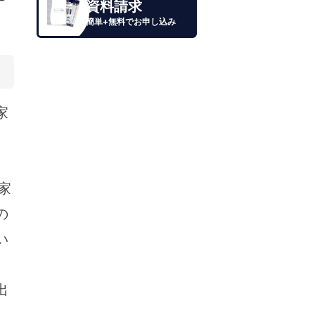
資料請求
簡単+無料でお申し込み
家
家
の
い
出