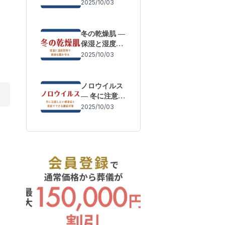
体調変化を防
2025/10/03
ぐために
冬の乾燥肌 ―
保湿と湿度管
理で健康な肌
2025/10/03
を守る
ノロウイルス
― 冬に注意し
たい感染症と
2025/10/03
家庭でできる
徹底対策