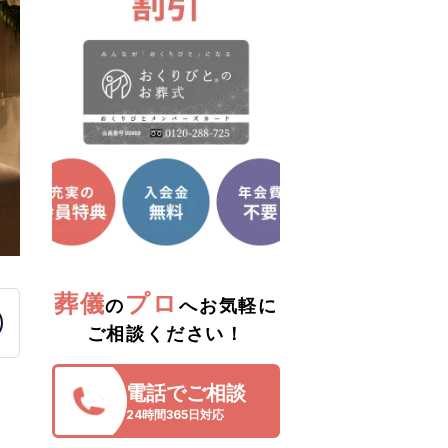
葬儀
プロ
の
へお気軽に
ご相談ください！
う
電話でご相談
24時間365日対応