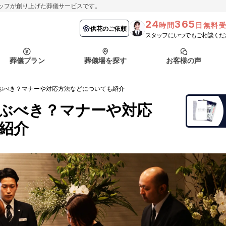
ッフが創り上げた葬儀サービスです。
24
365
時間
日無料
納棺の儀とは？
埼玉県
お客様の声
供花のご依頼
葬儀の流れ
千葉県
よくある質問
供花のご依頼
スタッフにいつでもご相談くだ
ート
葬儀プラン
葬儀場を探す
お客様の声
函館市
採用情報
会社概要
ぶべき？マナーや対応方法などについても紹介
納棺の儀とは？
埼玉県
お客様の声
供花のご依頼
葬儀の流れ
千葉県
よくある質問
ぶべき？マナーや対応
ート
紹介
函館市
採用情報
会社概要