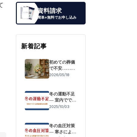
て
資料請求
簡単+無料でお申し込み
新着記事
初めての葬儀
で不安……も
しもの際の流
2026/05/18
れと「失敗し
ないための事
前準備」
冬の運動不足
― 室内ででき
る健康維持の
2025/10/03
習慣
冬の血圧対策
― 寒さによる