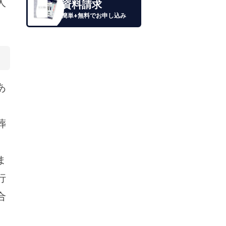
人
資料請求
簡単+無料でお申し込み
あ
葬
ま
行
合
。