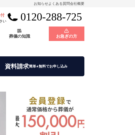
お知らせ
よくある質問
会社概要
0120-288-725
受付
会員制度
神奈川県
さい
葬儀の知識
お急ぎの方
店舗用地募集
会員制度
神奈川県
資料請求
簡単+無料でお申し込み
店舗用地募集