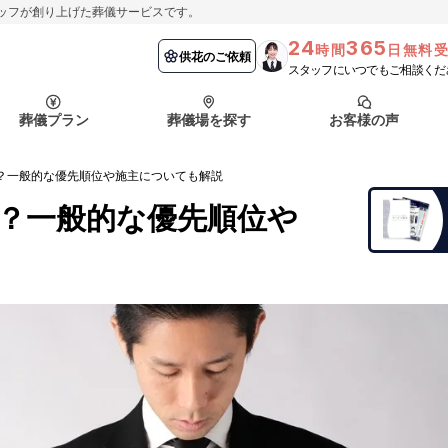
ッフが創り上げた葬儀サービスです。
24
365
時間
日無料
納棺の儀とは？
埼玉県
お客様の声
供花のご依頼
葬儀の流れ
千葉県
よくある質問
供花のご依頼
スタッフにいつでもご相談くだ
ート
葬儀プラン
葬儀場を探す
お客様の声
函館市
採用情報
会社概要
？一般的な優先順位や施主についても解説
納棺の儀とは？
埼玉県
お客様の声
供花のご依頼
葬儀の流れ
千葉県
よくある質問
？一般的な優先順位や
ート
函館市
採用情報
会社概要