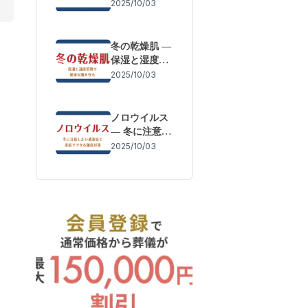
体調変化を防
2025/10/03
ぐために
冬の乾燥肌 ―
保湿と湿度管
理で健康な肌
2025/10/03
を守る
ノロウイルス
― 冬に注意し
たい感染症と
2025/10/03
家庭でできる
徹底対策