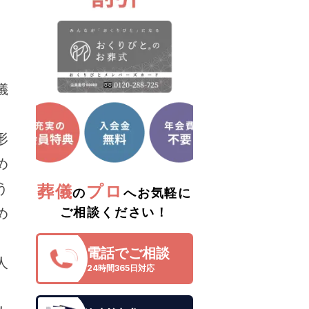
儀
形
め
う
葬儀
プロ
の
へお気軽に
め
ご相談ください！
電話でご相談
人
24時間365日対応