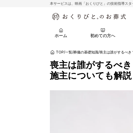
本サービスは、映画「おくりびと」の技術指導スタ
初めての方へ
関東エリア
お客様の声
葬儀の知識
初めての方へ
東京都
ご葬儀事例
葬儀の知識
アフターサポ
ホーム
初めての方へ
北海道エリア
札幌市
会社を知る
スタッフ一覧
TOP
/
一覧
/
葬儀の基礎知識
/
喪主は誰がするべき
初めての方へ
関東エリア
お客様の声
葬儀の知識
初めての方へ
東京都
ご葬儀事例
葬儀の知識
喪主は誰がするべき
アフターサポ
施主についても解説
北海道エリア
札幌市
会社を知る
スタッフ一覧