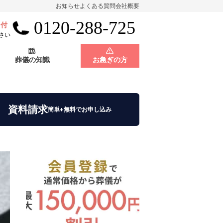
お知らせ
よくある質問
会社概要
0120-288-725
受付
会員制度
神奈川県
さい
葬儀の知識
お急ぎの方
店舗用地募集
会員制度
神奈川県
資料請求
簡単+無料でお申し込み
店舗用地募集