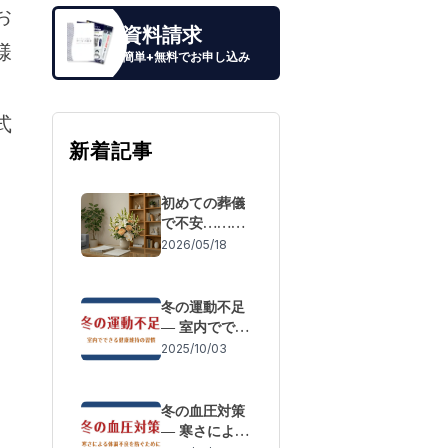
お
資料請求
様
簡単+無料でお申し込み
式
新着記事
初めての葬儀
で不安……も
しもの際の流
2026/05/18
れと「失敗し
ないための事
前準備」
冬の運動不足
― 室内ででき
る健康維持の
2025/10/03
習慣
冬の血圧対策
― 寒さによる