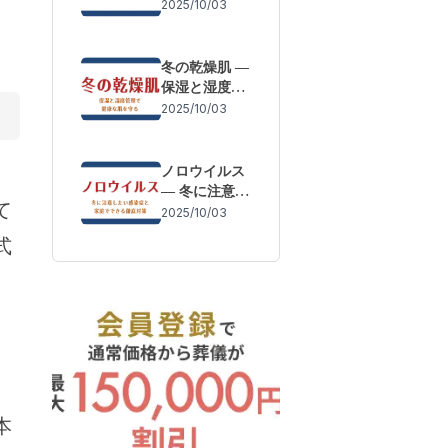
体調変化を防
2025/10/03
ぐために
冬の乾燥肌 ―
保湿と湿度管
理で健康な肌
2025/10/03
を守る
ノロウイルス
― 冬に注意し
て
たい感染症と
2025/10/03
家庭でできる
式
徹底対策
本