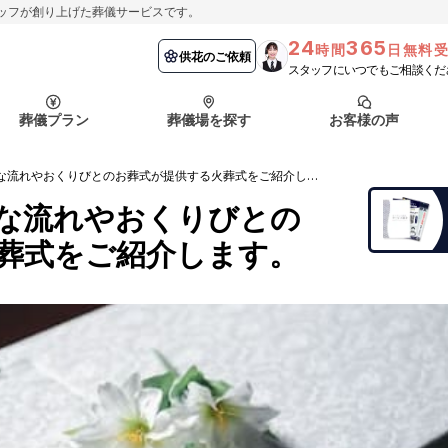
ッフが創り上げた葬儀サービスです。
24
365
時間
日無料
納棺の儀とは？
埼玉県
お客様の声
供花のご依頼
葬儀の流れ
千葉県
よくある質問
供花のご依頼
スタッフにいつでもご相談くだ
ート
葬儀プラン
葬儀場を探す
お客様の声
函館市
採用情報
会社概要
火葬式とは？基本的な流れやおくりびとのお葬式が提供する火葬式をご紹介します。
納棺の儀とは？
埼玉県
お客様の声
供花のご依頼
葬儀の流れ
千葉県
よくある質問
な流れやおくりびとの
ート
葬式をご紹介します。
函館市
採用情報
会社概要