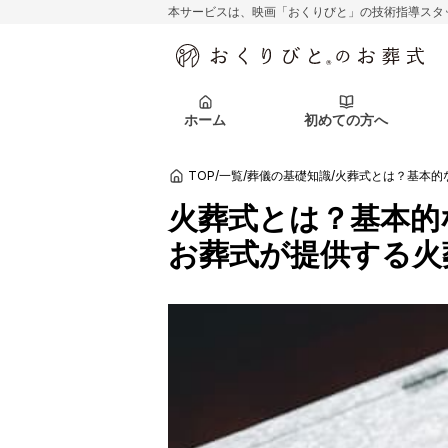
本サービスは、映画「おくりびと」の技術指導スタ
初めての方へ
関東エリア
お客様の声
葬儀の知識
初めての方へ
東京都
ご葬儀事例
葬儀の知識
アフターサポ
ホーム
初めての方へ
北海道エリア
札幌市
会社を知る
スタッフ一覧
TOP
/
一覧
/
葬儀の基礎知識
/
初めての方へ
関東エリア
お客様の声
葬儀の知識
初めての方へ
東京都
ご葬儀事例
葬儀の知識
火葬式とは？基本的
アフターサポ
お葬式が提供する火
北海道エリア
札幌市
会社を知る
スタッフ一覧