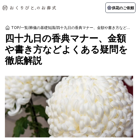
供花のご依頼
TOP
/
一覧
/
葬儀の基礎知識
/
四十九日の香典マナー、金額や書き方などよくある疑問を徹底解説
四十九日の香典マナー、金額
初めての方へ
お客様の声
葬儀の知識
関東エリア
や書き方などよくある疑問を
初めての方へ
ご葬儀事例
葬儀の知識
納棺の儀とは？
お客様の声
供花のご依頼
徹底解説
東京都
埼玉県
葬儀の流れ
よくある質問
会員制度
アフターサポート
千葉県
神奈川県
北海道エリア
会社を知る
スタッフ一覧
採用情報
札幌市
函館市
会社概要
店舗用地募集