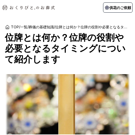
供花のご依頼
TOP
/
一覧
/
葬儀の基礎知識
/
位牌とは何か？位牌の役割や必要となるタイミングについて紹介します
位牌とは何か？位牌の役割や
初めての方へ
お客様の声
葬儀の知識
関東エリア
必要となるタイミングについ
初めての方へ
ご葬儀事例
葬儀の知識
納棺の儀とは？
お客様の声
供花のご依頼
て紹介します
東京都
埼玉県
葬儀の流れ
よくある質問
会員制度
アフターサポート
千葉県
神奈川県
北海道エリア
会社を知る
スタッフ一覧
採用情報
札幌市
函館市
会社概要
店舗用地募集