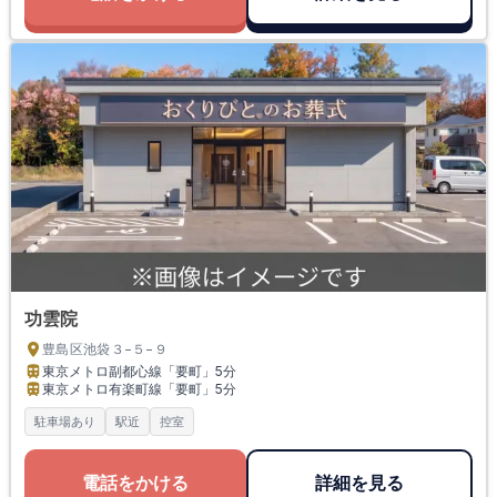
功雲院
豊島区池袋３−５−９
東京メトロ副都心線「要町」
5分
東京メトロ有楽町線「要町」
5分
駐車場あり
駅近
控室
電話をかける
詳細を見る