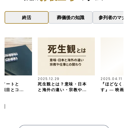
終活
葬儀後の知識
参列者のマナ
2025.12.29
2025.04.11
グノートと
死生観とは？意味・日本
『ほどなく、
き項目とコツ
と海外の違い・宗教や仕
す』― 映画
事との関わりまで解説
担当した葬儀
じ紹介・解説
続き