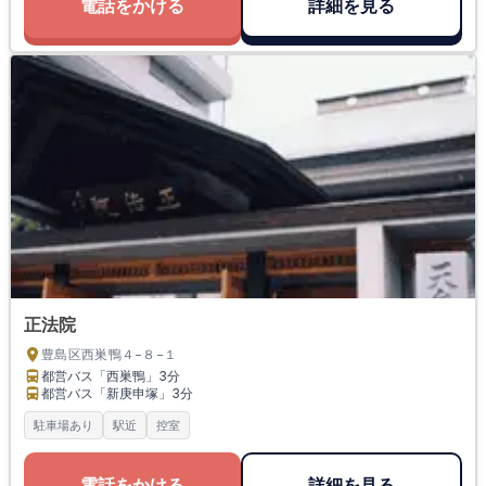
電話をかける
詳細を見る
正法院
豊島区西巣鴨４−８−１
都営バス「西巣鴨」
3分
都営バス「新庚申塚」
3分
駐車場あり
駅近
控室
電話をかける
詳細を見る