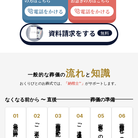
の方はこちら
お急ぎの方はこちら
電話をかける
電話をかける
資料請求をする
無料
流れ
知識
一般的な葬儀の
と
おくりびとのお葬式では、
「納棺士™」
がサポートします。
なくなる前から 〜 直後
葬儀の準備
01
02
03
04
05
06
危篤・臨終
ご逝去
葬儀社手配
ご遺体搬送