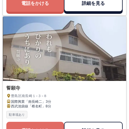
電話をかける
詳細を見る
誓願寺
豊島区南長崎１−３−８
国際興業「南長崎二」
3分
西武池袋線「椎名町」
8分
駐車場あり