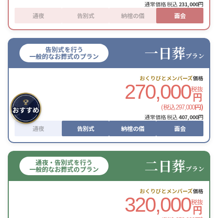
通常価格 税込
231,000
円
通夜
告別式
納棺の儀
面会
一日葬
告別式を行う
プラン
一般的なお葬式のプラン
おくりびとメンバーズ
価格
270,000
税抜
円
(税込
円)
297,000
通常価格 税込
407,000
円
通夜
告別式
納棺の儀
面会
二日葬
通夜・告別式を行う
プラン
一般的なお葬式のプラン
おくりびとメンバーズ
価格
320,000
税抜
円