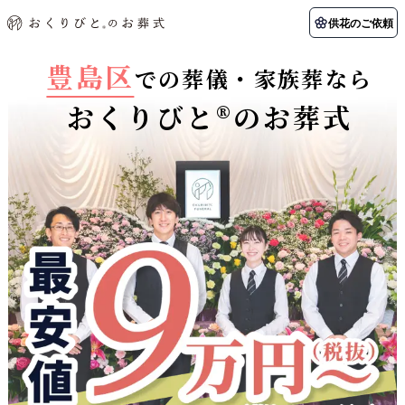
供花のご依頼
豊島区
での葬儀・家族葬なら
おくりびと®のお葬式
初めての方へ
お客様の声
葬儀の知識
関東エリア
初めての方へ
ご葬儀事例
葬儀の知識
納棺の儀とは？
お客様の声
供花のご依頼
東京都
埼玉県
葬儀の流れ
よくある質問
会員制度
アフターサポート
千葉県
神奈川県
北海道エリア
会社を知る
スタッフ一覧
採用情報
札幌市
函館市
会社概要
店舗用地募集