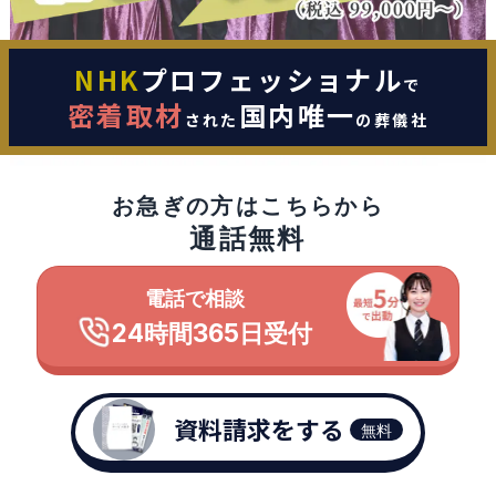
NHK
プロフェッショナル
で
密着取材
国内唯一
された
の葬儀社
お急ぎの方はこちらから
通話無料
電話で相談
24時間365日受付
資料請求をする
無料