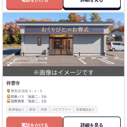
祥雲寺
豊島区池袋３−１−６
関東バス「池袋二」
2分
国際興業「池袋二」
2分
駐車場あり
駅近
控室
バリアフリー
安置施設あり
電話をかける
詳細を見る