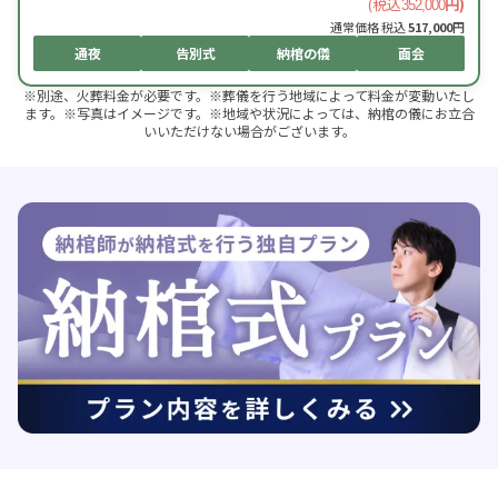
(税込
円)
352,000
通常価格 税込
517,000
円
通夜
告別式
納棺の儀
面会
※別途、火葬料金が必要です。※葬儀を行う地域によって料金が変動いたし
ます。※写真はイメージです。※地域や状況によっては、納棺の儀にお立合
いいただけない場合がございます。