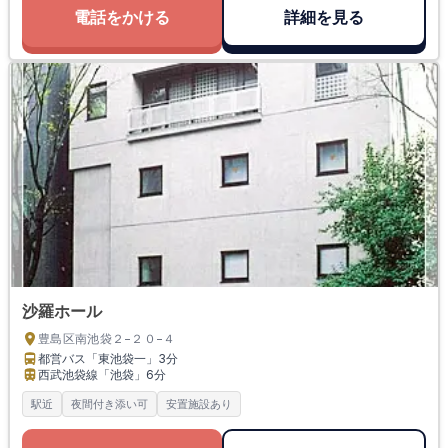
電話をかける
詳細を見る
沙羅ホール
豊島区南池袋２−２０−４
都営バス「東池袋一」
3分
西武池袋線「池袋」
6分
駅近
夜間付き添い可
安置施設あり