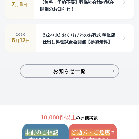
【無料・予約不要】葬儀社会館内覧会
7
8
月
日
開催のお知らせ！
2026
6/24(水) おくりびとのお葬式 琴似店
6
12
月
日
仕出し料理試食会開催【参加無料】
お知らせ一覧
10,000件以上
の葬儀実績
事前のご相談
ご逝去・ご危篤
で