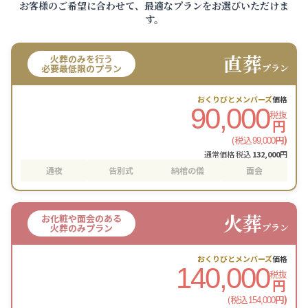
お客様のご希望に合わせて、最適なプランをお選びいただけま
す。
直葬
火葬のみを行う
プラン
必要最低限のプラン
おくりびとメンバーズ
価格
90,000
税抜
円
(税込
円)
99,000
通常価格 税込
132,000
円
通夜
告別式
納棺の儀
面会
火葬
お化粧や面会のある
プラン
火葬のみプラン
おくりびとメンバーズ
価格
140,000
税抜
円
(税込
円)
154,000