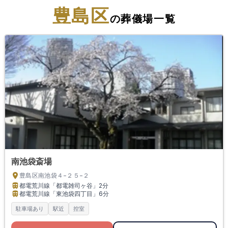
豊島区
の葬儀場一覧
南池袋斎場
豊島区南池袋４−２５−２
都電荒川線「都電雑司ヶ谷」
2分
都電荒川線「東池袋四丁目」
6分
駐車場あり
駅近
控室