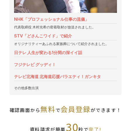
NHK「プロフェッショナル仕事の流儀」
代表取締役 木村光希の密着取材が放送されました。
STV「どさんこワイド」で紹介
オリジナリティーあふれる家族葬について紹介されました。
日テレ 人生が変わる1分間の深イイ話
フジテレビ グッディ！
テレビ北海道 北海道応援バラエティ！ガンキタ
その他多数出演
無料
会員登録
確認画面から
で
ができます！
30
資料請求が簡単
秒で
完了!